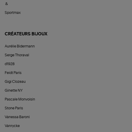
&
Sportmax
CRÉATEURS BIJOUX
Aurélie Bidermann
Serge Thoraval
d1928
Feidt Paris
Gigi Clozeau
Ginette NY
Pascale Monvoisin
Stone Paris
Vanessa Baroni
Vanrycke