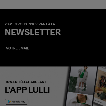
20 € EN VOUS INSCRIVANT À LA
NEWSLETTER
-10% EN TÉLÉCHARGEANT
L'APP LULLI