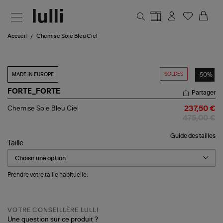
Aller au contenu principal
Accueil
Chemise Soie Bleu Ciel
SOLDES
-50%
MADE IN EUROPE
FORTE_FORTE
Partager
Chemise
Chemise Soie Bleu Ciel
237,50 €
Soie
475,00 €
Bleu
Ciel
Guide des tailles
Taille
Prendre votre taille habituelle.
VOTRE CONSEILLÈRE LULLI
Une question sur ce produit ?