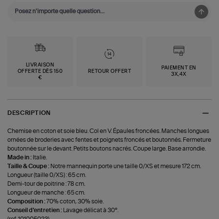
LIVRAISON
PAIEMENT EN
OFFERTE DÈS 150
RETOUR OFFERT
3X,4X
€
DESCRIPTION
Chemise en coton et soie bleu. Col en V. Épaules froncées. Manches longues
ornées de broderies avec fentes et poignets froncés et boutonnés. Fermeture
boutonnée sur le devant. Petits boutons nacrés. Coupe large. Base arrondie.
Made in :
Italie.
Taille & Coupe :
Notre mannequin porte une taille 0/XS et mesure 172 cm.
Longueur (taille 0/XS) : 65 cm.
Demi-tour de poitrine : 78 cm.
Longueur de manche : 65 cm.
Composition :
70% coton, 30% soie.
Conseil d'entretien :
Lavage délicat à 30°.
(ref-101005023)