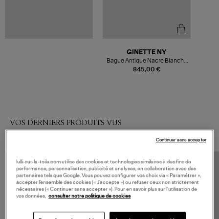
GINETTE NY
Bague Antique Nacre Blanche
Or Rose
845,00 €
VOS DERNIERS PRODUITS VUS
Continuer sans accepter
lulli-sur-la-toile.com utilise des cookies et technologies similaires à des fins de
performance, personnalisation, publicité et analyses, en collaboration avec des
partenaires tels que Google. Vous pouvez configurer vos choix via « Paramétrer »,
accepter l’ensemble des cookies (« J’accepte ») ou refuser ceux non strictement
nécessaires (« Continuer sans accepter »). Pour en savoir plus sur l’utilisation de
vos données,
consulter notre politique de cookies