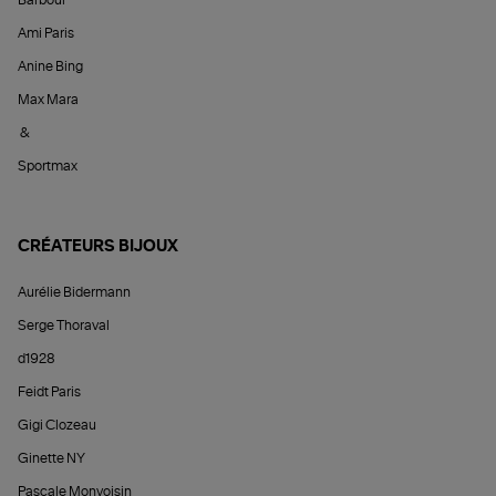
Ami Paris
Anine Bing
Max Mara
&
Sportmax
CRÉATEURS BIJOUX
Aurélie Bidermann
Serge Thoraval
d1928
Feidt Paris
Gigi Clozeau
Ginette NY
Pascale Monvoisin