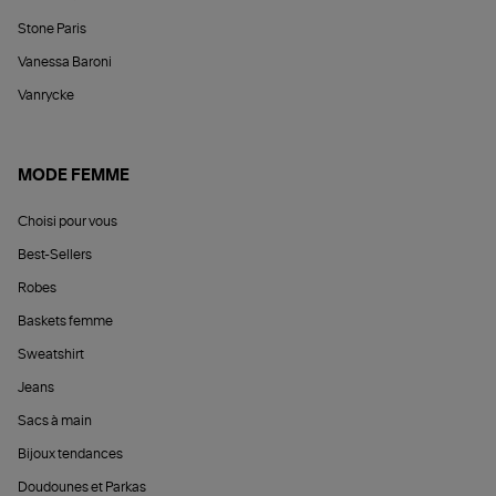
Stone Paris
Vanessa Baroni
Vanrycke
MODE FEMME
Choisi pour vous
Best-Sellers
Robes
Baskets femme
Sweatshirt
Jeans
Sacs à main
Bijoux tendances
Doudounes et Parkas