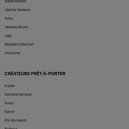
Isabel Marant
Jeanne Vouland
Autry
Vanessa Bruno
Ugg
Baobab Collection
Assouline
CRÉATEURS PRÊT-À-PORTER
Kujten
Samsoe Samsoe
Soeur
Ganni
Éric Bompard
Barbour