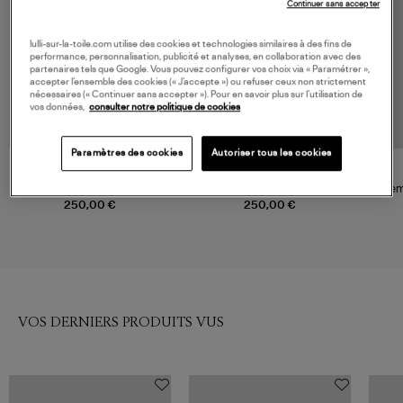
Continuer sans accepter
lulli-sur-la-toile.com utilise des cookies et technologies similaires à des fins de
performance, personnalisation, publicité et analyses, en collaboration avec des
partenaires tels que Google. Vous pouvez configurer vos choix via « Paramétrer »,
accepter l’ensemble des cookies (« J’accepte ») ou refuser ceux non strictement
nécessaires (« Continuer sans accepter »). Pour en savoir plus sur l’utilisation de
vos données,
consulter notre politique de cookies
Paramètres des cookies
Autoriser tous les cookies
NOUVELLE COLLECTION
JEANNE VOULAND
ANINE BING
Chemise Rihem Noire
Chemise Shayna Black Lace
Chemi
250,00 €
250,00 €
VOS DERNIERS PRODUITS VUS