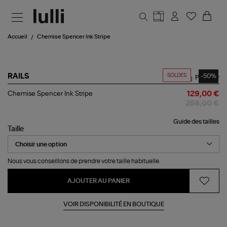
Aller au contenu principal
Accueil
Chemise Spencer Ink Stripe
SOLDES
-50%
RAILS
Partager
Chemise
Chemise Spencer Ink Stripe
129,00 €
Spencer
258,00 €
Ink
Stripe
Guide des tailles
Taille
Nous vous conseillons de prendre votre taille habituelle.
AJOUTER AU PANIER
VOIR DISPONIBILITÉ EN BOUTIQUE