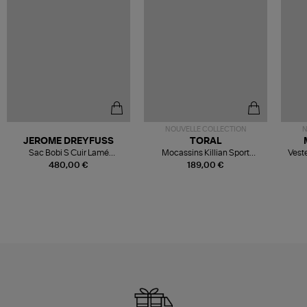
NOUVELLE COLLECTION
N
JEROME DREYFUSS
TORAL
Sac Bobi S Cuir Lamé
Mocassins Killian Sport
Veste
Champagne
Mousse
480,00 €
189,00 €