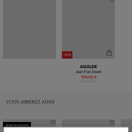
-50%
AGOLDE
Jean Fran Dwell
169,50 €
339,00 €
VOUS AIMEREZ AUSSI
MADE IN EUROPE