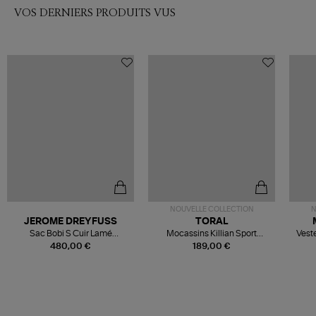
VOS DERNIERS PRODUITS VUS
NOUVELLE COLLECTION
N
JEROME DREYFUSS
TORAL
Sac Bobi S Cuir Lamé
Mocassins Killian Sport
Veste
Champagne
Mousse
480,00 €
189,00 €