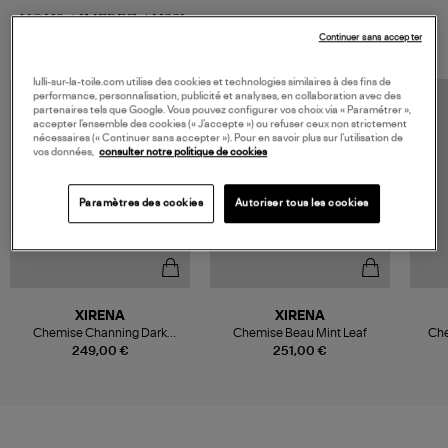
VOUS AIMEREZ AUSSI
Continuer sans accepter
lulli-sur-la-toile.com utilise des cookies et technologies similaires à des fins de
performance, personnalisation, publicité et analyses, en collaboration avec des
partenaires tels que Google. Vous pouvez configurer vos choix via « Paramétrer »,
accepter l’ensemble des cookies (« J’accepte ») ou refuser ceux non strictement
nécessaires (« Continuer sans accepter »). Pour en savoir plus sur l’utilisation de
vos données,
consulter notre politique de cookies
Paramètres des cookies
Autoriser tous les cookies
XIRENA
XIRENA
Chemise Channing Dark
Chemise Beau Mint Leaf
Che
Seagrass
249,00 €
251,00 €