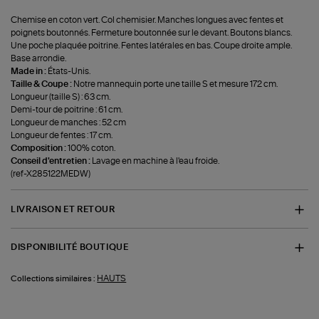
Chemise en coton vert. Col chemisier. Manches longues avec fentes et
poignets boutonnés. Fermeture boutonnée sur le devant. Boutons blancs.
Une poche plaquée poitrine. Fentes latérales en bas. Coupe droite ample.
Base arrondie.
Made in :
États-Unis.
Taille & Coupe :
Notre mannequin porte une taille S et mesure 172 cm.
Longueur (taille S) : 63 cm.
Demi-tour de poitrine : 61 cm.
Longueur de manches : 52 cm
Longueur de fentes : 17 cm.
Composition :
100% coton.
Conseil d'entretien :
Lavage en machine à l'eau froide.
(ref-X285122MEDW)
LIVRAISON ET RETOUR
DISPONIBILITÉ BOUTIQUE
HAUTS
Collections similaires :