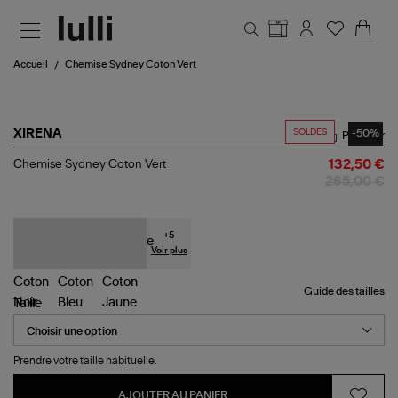
Aller au contenu principal
Accueil
Chemise Sydney Coton Vert
SOLDES
-50%
XIRENA
Partager
Chemise
Chemise Sydney Coton Vert
132,50 €
Sydney
265,00 €
Coton
Vert
+
5
Voir plus
Guide des tailles
Taille
Prendre votre taille habituelle.
AJOUTER AU PANIER