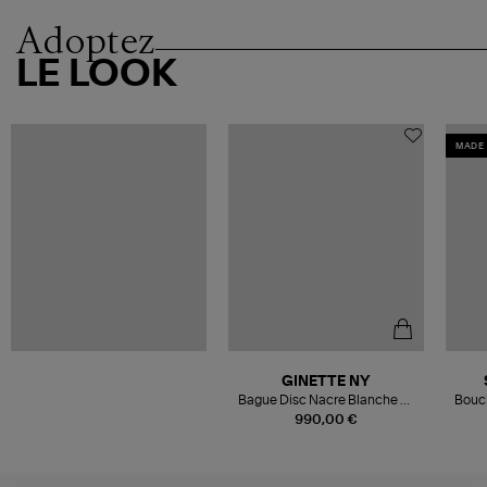
Adoptez
LE LOOK
MADE 
GINETTE NY
Bague Disc Nacre Blanche Or
Boucl
Rose
Roch
990,00 €