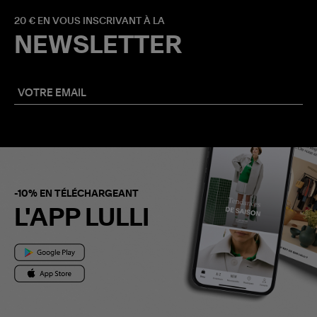
20 € EN VOUS INSCRIVANT À LA
NEWSLETTER
-10% EN TÉLÉCHARGEANT
L'APP LULLI