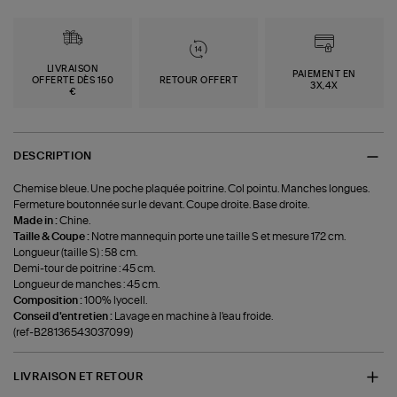
LIVRAISON
PAIEMENT EN
OFFERTE DÈS 150
RETOUR OFFERT
3X,4X
€
DESCRIPTION
Chemise bleue. Une poche plaquée poitrine. Col pointu. Manches longues.
Fermeture boutonnée sur le devant. Coupe droite. Base droite.
Made in :
Chine.
Taille & Coupe :
Notre mannequin porte une taille S et mesure 172 cm.
Longueur (taille S) : 58 cm.
Demi-tour de poitrine : 45 cm.
Longueur de manches : 45 cm.
Composition :
100% lyocell.
Conseil d'entretien :
Lavage en machine à l'eau froide.
(ref-B28136543037099)
LIVRAISON ET RETOUR