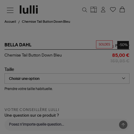
Aller au contenu principal
Accueil
Chemise Tail Button Down Bleu
SOLDES
-50%
BELLA DAHL
Partager
Chemise
Chemise Tail Button Down Bleu
85,00 €
Tail
169,95 €
Button
Down
Taille
Bleu
Prendre votre taille habituelle.
VOTRE CONSEILLÈRE LULLI
Une question sur ce produit ?