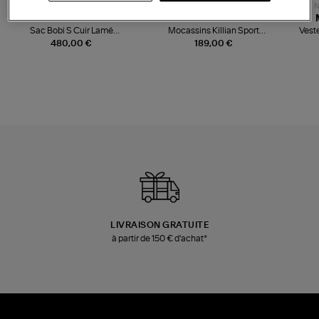
NOUVELLE COLLECTION
N
JEROME DREYFUSS
TORAL
Sac Bobi S Cuir Lamé
Mocassins Killian Sport
Veste
Champagne
Mousse
480,00 €
189,00 €
LIVRAISON GRATUITE
à partir de 150 € d'achat*