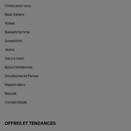
Choisi pour vous
Best-Sellers
Robes
Baskets femme
Sweatshirt
Jeans
Sacs à main
Bijoux tendances
Doudounes et Parkas
Maison déco
Beauté
Conseil Mode
OFFRES ET TENDANCES