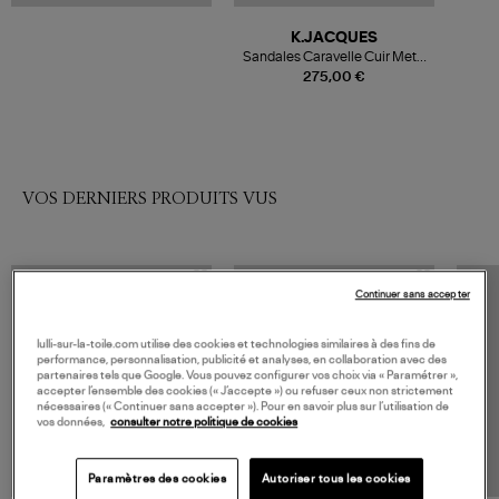
K.JACQUES
Sandales Caravelle Cuir Metyl
Champa
275,00 €
VOS DERNIERS PRODUITS VUS
Continuer sans accepter
lulli-sur-la-toile.com utilise des cookies et technologies similaires à des fins de
performance, personnalisation, publicité et analyses, en collaboration avec des
partenaires tels que Google. Vous pouvez configurer vos choix via « Paramétrer »,
accepter l’ensemble des cookies (« J’accepte ») ou refuser ceux non strictement
nécessaires (« Continuer sans accepter »). Pour en savoir plus sur l’utilisation de
vos données,
consulter notre politique de cookies
Paramètres des cookies
Autoriser tous les cookies