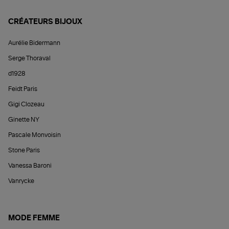
CRÉATEURS BIJOUX
Aurélie Bidermann
Serge Thoraval
d1928
Feidt Paris
Gigi Clozeau
Ginette NY
Pascale Monvoisin
Stone Paris
Vanessa Baroni
Vanrycke
MODE FEMME