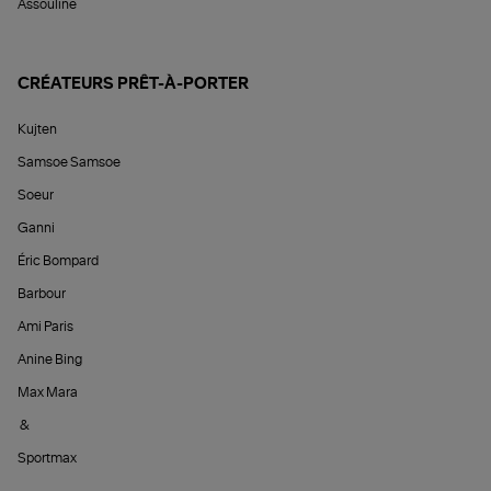
Assouline
CRÉATEURS PRÊT-À-PORTER
Kujten
Samsoe Samsoe
Soeur
Ganni
Éric Bompard
Barbour
Ami Paris
Anine Bing
Max Mara
&
Sportmax