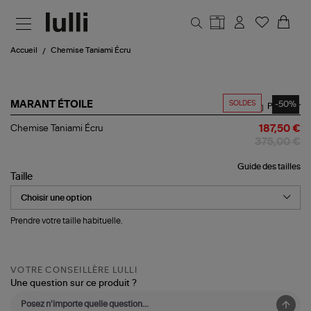
Aller au contenu principal
Accueil
Chemise Taniami Écru
SOLDES
-50%
MARANT ÉTOILE
Partager
Chemise
Chemise Taniami Écru
187,50 €
Taniami
375,00 €
Écru
Guide des tailles
Taille
Prendre votre taille habituelle.
VOTRE CONSEILLÈRE LULLI
Une question sur ce produit ?