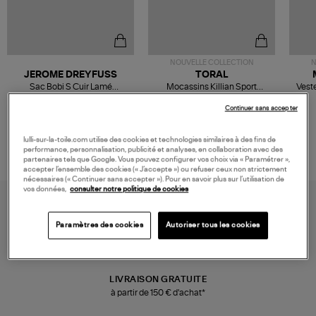
NOUVELLE COLLECTION
N
JEROME DREYFUSS
TORAL
Sac Bobi S Cuir Lamé
Mocassins Killian Sport
Veste
Champagne
Mousse
480,00 €
189,00 €
Continuer sans accepter
lulli-sur-la-toile.com utilise des cookies et technologies similaires à des fins de
performance, personnalisation, publicité et analyses, en collaboration avec des
partenaires tels que Google. Vous pouvez configurer vos choix via « Paramétrer »,
accepter l’ensemble des cookies (« J’accepte ») ou refuser ceux non strictement
nécessaires (« Continuer sans accepter »). Pour en savoir plus sur l’utilisation de
vos données,
consulter notre politique de cookies
Paramètres des cookies
Autoriser tous les cookies
LIVRAISON GRATUITE
à partir de 150 € d'achat*