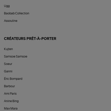
Ugg
Baobab Collection
Assouline
CRÉATEURS PRÊT-À-PORTER
Kujten
Samsoe Samsoe
Soeur
Ganni
Éric Bompard
Barbour
Ami Paris
Anine Bing
Max Mara