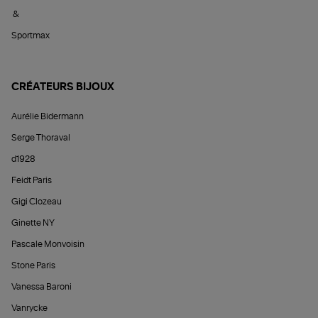
&
Sportmax
CRÉATEURS BIJOUX
Aurélie Bidermann
Serge Thoraval
d1928
Feidt Paris
Gigi Clozeau
Ginette NY
Pascale Monvoisin
Stone Paris
Vanessa Baroni
Vanrycke