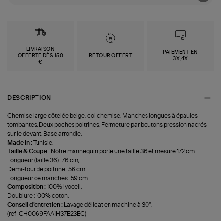
LIVRAISON
PAIEMENT EN
OFFERTE DÈS 150
RETOUR OFFERT
3X,4X
€
DESCRIPTION
Chemise large côtelée beige, col chemise. Manches longues à épaules
tombantes. Deux poches poitrines. Fermeture par boutons pression nacrés
sur le devant. Base arrondie.
Made in :
Tunisie.
Taille & Coupe :
Notre mannequin porte une taille 36 et mesure 172 cm.
Longueur (taille 36) : 76 cm,
Demi-tour de poitrine : 56 cm.
Longueur de manches : 59 cm.
Composition :
100% lyocell.
Doublure : 100% coton.
Conseil d'entretien :
Lavage délicat en machine à 30°.
(ref-CH0069FAA1H37E23EC)