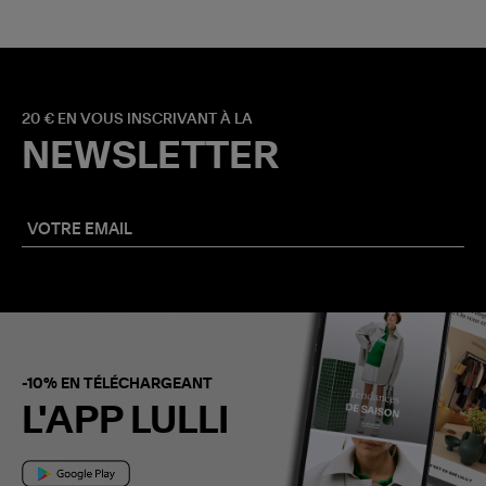
20 € EN VOUS INSCRIVANT À LA
NEWSLETTER
-10% EN TÉLÉCHARGEANT
L'APP LULLI