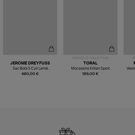
NOUVELLE COLLECTION
N
JEROME DREYFUSS
TORAL
Sac Bobi S Cuir Lamé
Mocassins Killian Sport
Veste
Champagne
Mousse
480,00 €
189,00 €