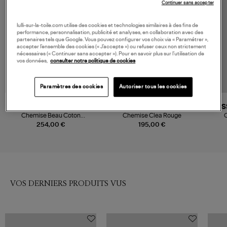
Continuer sans accepter
lulli-sur-la-toile.com utilise des cookies et technologies similaires à des fins de
performance, personnalisation, publicité et analyses, en collaboration avec des
partenaires tels que Google. Vous pouvez configurer vos choix via « Paramétrer »,
accepter l’ensemble des cookies (« J’accepte ») ou refuser ceux non strictement
nécessaires (« Continuer sans accepter »). Pour en savoir plus sur l’utilisation de
vos données,
consulter notre politique de cookies
Paramètres des cookies
Autoriser tous les cookies
XIRENA
A LA FOLIE
ES
Chemise Beau Coton
Chemise Clea Rouge
C
Clambake Red
254,00 €
195,00 €
VOS DERNIERS PRODUITS VUS