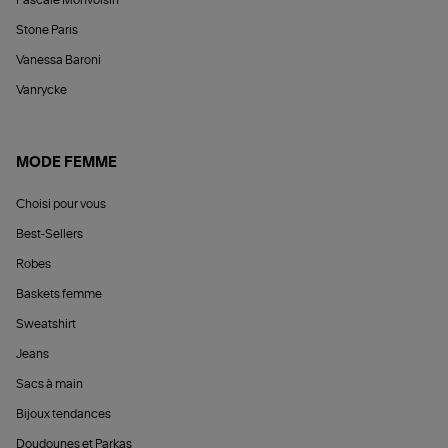
Stone Paris
Vanessa Baroni
Vanrycke
MODE FEMME
Choisi pour vous
Best-Sellers
Robes
Baskets femme
Sweatshirt
Jeans
Sacs à main
Bijoux tendances
Doudounes et Parkas