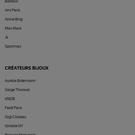
Barbour
Ami Paris
Anine Bing
Max Mara
&
Sportmax
CRÉATEURS BIJOUX
Aurélie Bidermann
Serge Thoraval
d1928
Feidt Paris
Gigi Clozeau
Ginette NY
Pascale Monvoisin