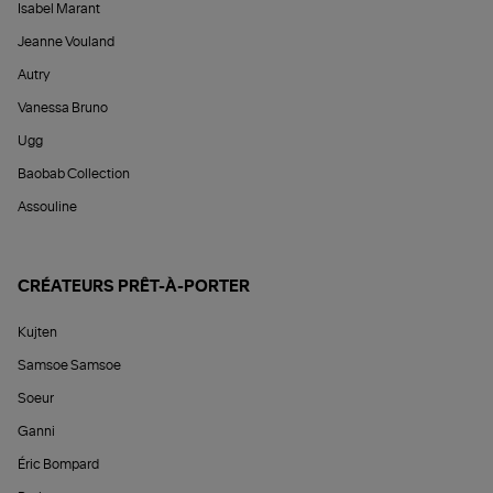
Isabel Marant
Jeanne Vouland
Autry
Vanessa Bruno
Ugg
Baobab Collection
Assouline
CRÉATEURS PRÊT-À-PORTER
Kujten
Samsoe Samsoe
Soeur
Ganni
Éric Bompard