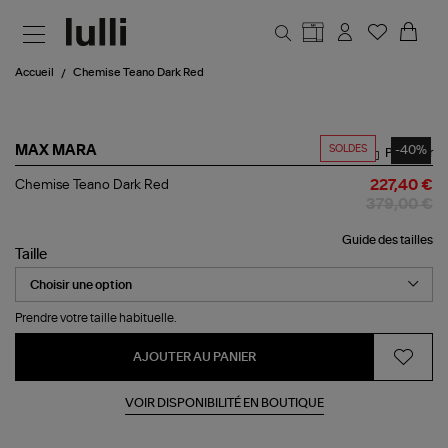
Aller au contenu principal
Accueil
Chemise Teano Dark Red
SOLDES
-40%
MAX MARA
Partager
Chemise
Chemise Teano Dark Red
227,40 €
Teano
379,00 €
Dark
Red
Guide des tailles
Taille
Prendre votre taille habituelle.
AJOUTER AU PANIER
VOIR DISPONIBILITÉ EN BOUTIQUE