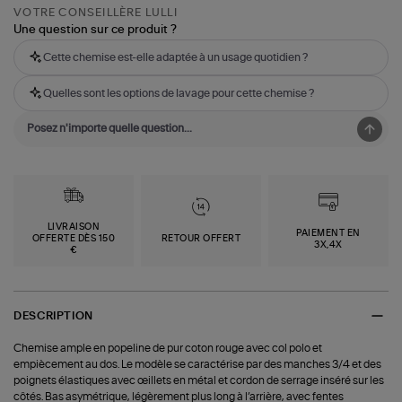
VOTRE CONSEILLÈRE LULLI
Une question sur ce produit ?
Cette chemise est-elle adaptée à un usage quotidien ?
Quelles sont les options de lavage pour cette chemise ?
LIVRAISON
PAIEMENT EN
OFFERTE DÈS 150
RETOUR OFFERT
3X,4X
€
DESCRIPTION
Chemise ample en popeline de pur coton rouge avec col polo et
empiècement au dos. Le modèle se caractérise par des manches 3/4 et des
poignets élastiques avec œillets en métal et cordon de serrage inséré sur les
côtés. Bas asymétrique, légèrement plus long à l’arrière, avec fentes