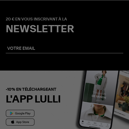
20 € EN VOUS INSCRIVANT À LA
NEWSLETTER
-10% EN TÉLÉCHARGEANT
L'APP LULLI