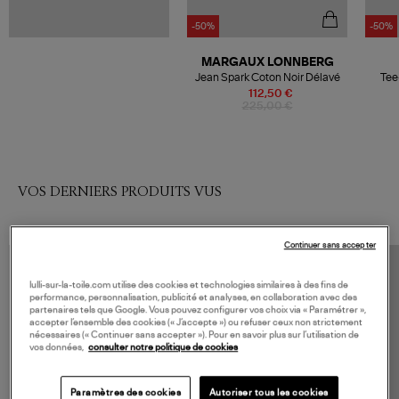
-50%
-50%
MARGAUX LONNBERG
Jean Spark Coton Noir Délavé
Tee
112,50 €
225,00 €
VOS DERNIERS PRODUITS VUS
Continuer sans accepter
lulli-sur-la-toile.com utilise des cookies et technologies similaires à des fins de
performance, personnalisation, publicité et analyses, en collaboration avec des
partenaires tels que Google. Vous pouvez configurer vos choix via « Paramétrer »,
accepter l’ensemble des cookies (« J’accepte ») ou refuser ceux non strictement
nécessaires (« Continuer sans accepter »). Pour en savoir plus sur l’utilisation de
vos données,
consulter notre politique de cookies
Paramètres des cookies
Autoriser tous les cookies