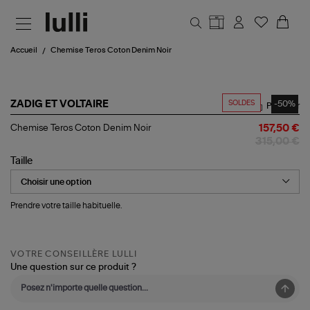
Aller au contenu principal
Accueil
Chemise Teros Coton Denim Noir
SOLDES
-50%
ZADIG ET VOLTAIRE
Partager
Chemise
Chemise Teros Coton Denim Noir
157,50 €
Teros
315,00 €
Coton
Denim
Taille
Noir
Prendre votre taille habituelle.
VOTRE CONSEILLÈRE LULLI
Une question sur ce produit ?