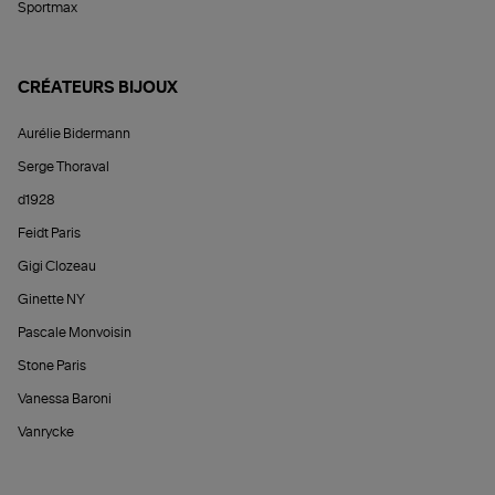
Sportmax
CRÉATEURS BIJOUX
Aurélie Bidermann
Serge Thoraval
d1928
Feidt Paris
Gigi Clozeau
Ginette NY
Pascale Monvoisin
Stone Paris
Vanessa Baroni
Vanrycke