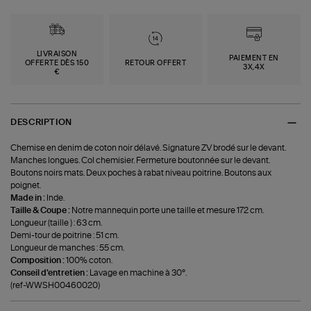
LIVRAISON
PAIEMENT EN
OFFERTE DÈS 150
RETOUR OFFERT
3X,4X
€
DESCRIPTION
Chemise en denim de coton noir délavé. Signature ZV brodé sur le devant.
Manches longues. Col chemisier. Fermeture boutonnée sur le devant.
Boutons noirs mats. Deux poches à rabat niveau poitrine. Boutons aux
poignet.
Made in :
Inde.
Taille & Coupe :
Notre mannequin porte une taille et mesure 172 cm.
Longueur (taille ) : 63 cm.
Demi-tour de poitrine : 51 cm.
Longueur de manches : 55 cm.
Composition :
100% coton.
Conseil d'entretien :
Lavage en machine à 30°.
(ref-WWSH00460020)