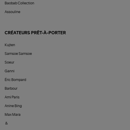
Baobab Collection
Assouline
CRÉATEURS PRÊT-À-PORTER
Kujten
Samsoe Samsoe
Soeur
Ganni
Éric Bompard
Barbour
Ami Paris
Anine Bing
Max Mara
&