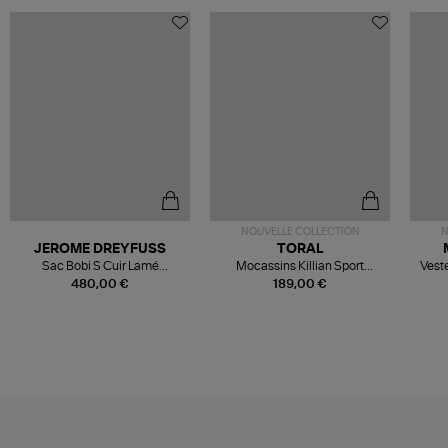
NOUVELLE COLLECTION
N
JEROME DREYFUSS
TORAL
Sac Bobi S Cuir Lamé
Mocassins Killian Sport
Veste
Champagne
Mousse
480,00 €
189,00 €