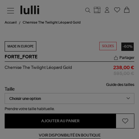
Aller au contenu principal
Accueil
Chemise The Twilight Léopard Gold
SOLDES
-60%
MADE IN EUROPE
FORTE_FORTE
Partager
Chemise
Chemise The Twilight Léopard Gold
238,00 €
The
595,00 €
Twilight
Léopard
Guide des tailles
Gold
Taille
Prendre votre taille habituelle.
AJOUTER AU PANIER
VOIR DISPONIBILITÉ EN BOUTIQUE