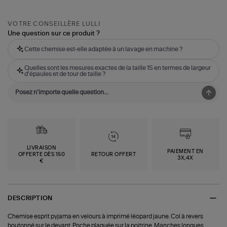
VOTRE CONSEILLÈRE LULLI
Une question sur ce produit ?
Cette chemise est-elle adaptée à un lavage en machine ?
Quelles sont les mesures exactes de la taille 1S en termes de largeur
d'épaules et de tour de taille ?
LIVRAISON
PAIEMENT EN
OFFERTE DÈS 150
RETOUR OFFERT
3X,4X
€
DESCRIPTION
Chemise esprit pyjama en velours à imprimé léopard jaune. Col à revers
boutonné sur le devant. Poche plaquée sur la poitrine. Manches longues