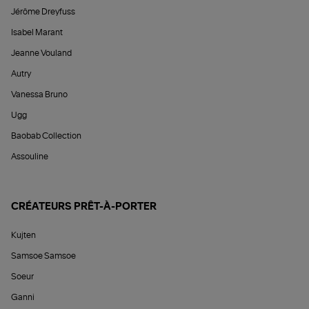
Jérôme Dreyfuss
Isabel Marant
Jeanne Vouland
Autry
Vanessa Bruno
Ugg
Baobab Collection
Assouline
CRÉATEURS PRÊT-À-PORTER
Kujten
Samsoe Samsoe
Soeur
Ganni