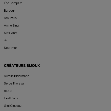
Éric Bompard
Barbour
Ami Paris
Anine Bing
Max Mara
&
Sportmax
CRÉATEURS BIJOUX
Aurélie Bidermann
Serge Thoraval
d1928
Feidt Paris
Gigi Clozeau