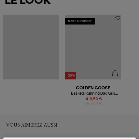
LE LOOK
MADE IN EUROPE
-30%
GOLDEN GOOSE
Baskets Running Dad Gris
Argenté Blanc
416,50 €
595,00 €
VOUS AIMEREZ AUSSI