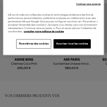
Continuer sans accepter
lulli-sur-la-toile.com utilise des cookies et technologies similaires à des fins de
performance, personnalisation, publicité et analyses, en collaboration avec des
partenaires tels que Google. Vous pouvez configurer vos choix via « Paramétrer »,
accepter l’ensemble des cookies (« J’accepte ») ou refuser ceux non strictement
nécessaires (« Continuer sans accepter »). Pour en savoir plus sur l’utilisation de
vos données,
consulter notre politique de cookies
Paramètres des cookies
Autoriser tous les cookies
ANINE BING
AMI PARIS
ES
Chemise Coco Print
Surchemise Unisexe Ami de
C
Cœur Denim Gris Vintage
295,00 €
380,00 €
VOS DERNIERS PRODUITS VUS