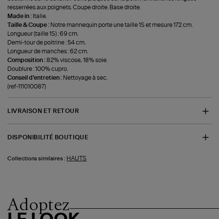
resserrées aux poignets. Coupe droite. Base droite.
Made in :
Italie.
Taille & Coupe :
Notre mannequin porte une taille 1S et mesure 172 cm.
Longueur (taille 1S) : 69 cm.
Demi-tour de poitrine : 54 cm.
Longueur de manches : 62 cm.
Composition :
82% viscose, 18% soie.
Doublure : 100% cupro.
Conseil d'entretien :
Nettoyage à sec.
(ref-111010087)
LIVRAISON ET RETOUR
DISPONIBILITÉ BOUTIQUE
HAUTS
Collections similaires :
Adoptez