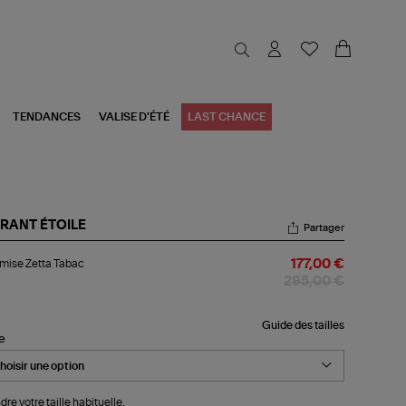
TENDANCES
VALISE D'ÉTÉ
LAST CHANCE
RANT ÉTOILE
Partager
emise
mise Zetta Tabac
177,00 €
ta
ac
295,00 €
Guide des tailles
le
dre votre taille habituelle.