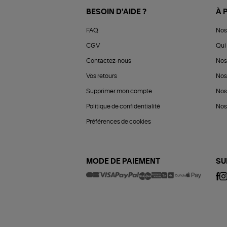
BESOIN D'AIDE ?
À 
FAQ
Nos
CGV
Qui 
Contactez-nous
Nos
Vos retours
Nos
Supprimer mon compte
Nos
Politique de confidentialité
Nos 
Préférences de cookies
MODE DE PAIEMENT
SU