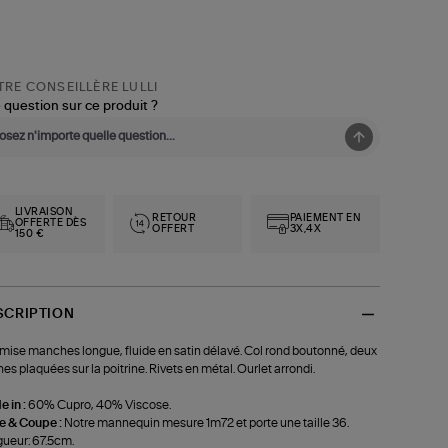
RE CONSEILLÈRE LULLI
 question sur ce produit ?
LIVRAISON
RETOUR
PAIEMENT EN
OFFERTE DÈS
OFFERT
3X,4X
150 €
SCRIPTION
ise manches longue, fluide en satin délavé. Col rond boutonné, deux
es plaquées sur la poitrine. Rivets en métal. Ourlet arrondi.
 in :
60% Cupro, 40% Viscose.
le & Coupe :
Notre mannequin mesure 1m72 et porte une taille 36.
ueur: 67.5cm.