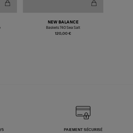
NEW BALANCE
e
Baskets 740 Sea Salt
Veste
120,00 €
3/5
PAIEMENT SÉCURISÉ