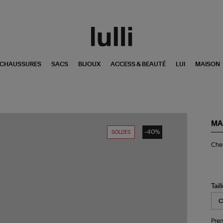
CHAUSSURES
SACS
BIJOUX
ACCESS & BEAUTÉ
LUI
MAISON
MA
-40%
SOLDES
Ch
Che
Zet
Tab
Tail
Pren