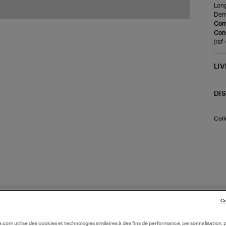
Lon
Demi
Com
Cons
(re
LI
DI
Coll
Co
oile.com utilise des cookies et technologies similaires à des fins de performance, personnalisation, p