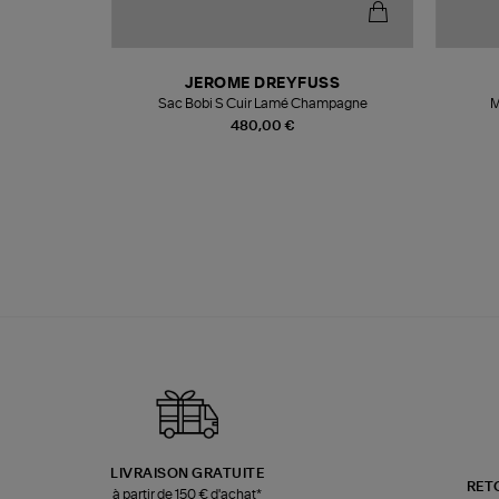
N
JEROME DREYFUSS
te
Sac Bobi S Cuir Lamé Champagne
M
480,00 €
LIVRAISON GRATUITE
RET
à partir de 150 € d'achat*