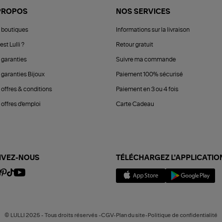
PROPOS
NOS SERVICES
 boutiques
Informations sur la livraison
est Lulli ?
Retour gratuit
 garanties
Suivre ma commande
 garanties Bijoux
Paiement 100% sécurisé
 offres & conditions
Paiement en 3 ou 4 fois
offres d'emploi
Carte Cadeau
IVEZ-NOUS
TÉLÉCHARGEZ L'APPLICATIO
© LULLI 2025 - Tous droits réservés -CGV-Plan du site-Politique de confidentialité