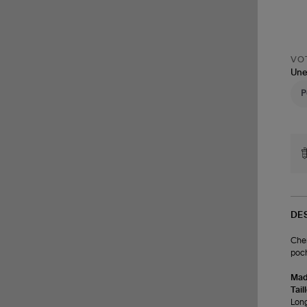
VOT
Une
DE
Chem
poch
Made
Tail
Long