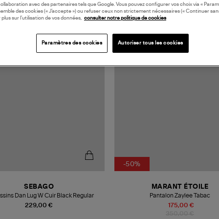
collaboration avec des partenaires tels que Google. Vous pouvez configurer vos choix via « Param
semble des cookies (« J’accepte ») ou refuser ceux non strictement nécessaires (« Continuer san
 plus sur l’utilisation de vos données,
consulter notre politique de cookies
Paramètres des cookies
Autoriser tous les cookies
-50%
SEBAGO
MARANT ÉTOILE
sins Dan Lug W Cuir Black Regular
Pantalon Zaylee Tabac
229,00 €
175,00 €
350,00 €