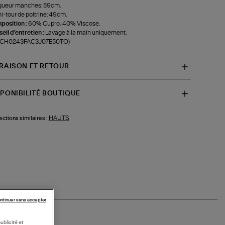
gueur manches: 59cm.
-tour de poitrine: 49cm.
position :
60% Cupro, 40% Viscose.
eil d'entretien :
Lavage à la main uniquement.
f-CH0243FAC3J07E50TO)
VRAISON ET RETOUR
SPONIBILITÉ BOUTIQUE
HAUTS
ections similaires :
ntinuer sans accepter
ublicité et