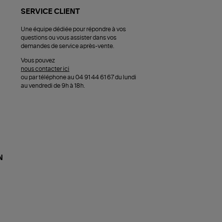
SERVICE CLIENT
Une équipe dédiée pour répondre à vos
questions ou vous assister dans vos
demandes de service après-vente.
Vous pouvez
nous contacter ici
ou par téléphone au 04 91 44 61 67 du lundi
au vendredi de 9h à 18h.
N