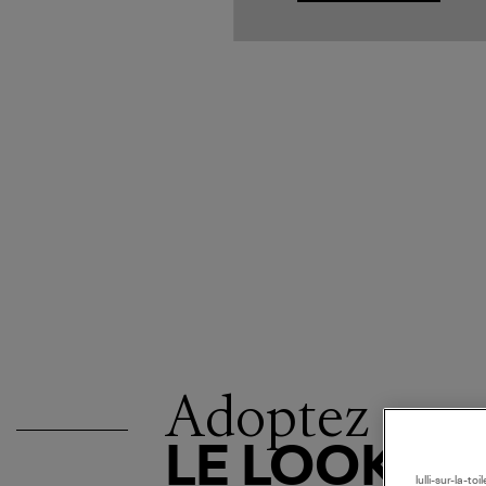
Adoptez
LE LOOK
lulli-sur-la-t