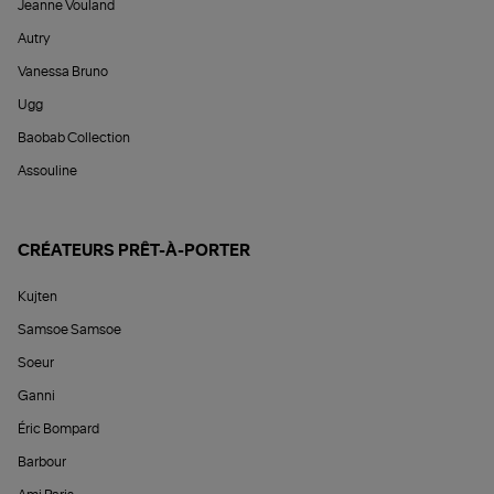
Jeanne Vouland
Autry
Vanessa Bruno
Ugg
Baobab Collection
Assouline
CRÉATEURS PRÊT-À-PORTER
Kujten
Samsoe Samsoe
Soeur
Ganni
Éric Bompard
Barbour