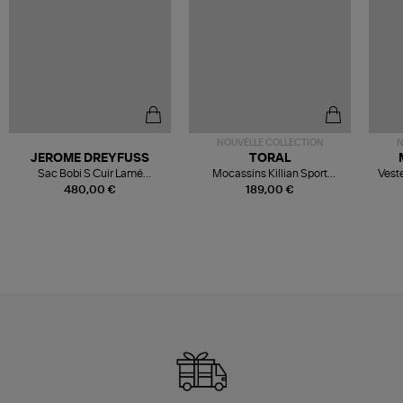
NOUVELLE COLLECTION
N
JEROME DREYFUSS
TORAL
Sac Bobi S Cuir Lamé
Mocassins Killian Sport
Veste
Champagne
Mousse
480,00 €
189,00 €