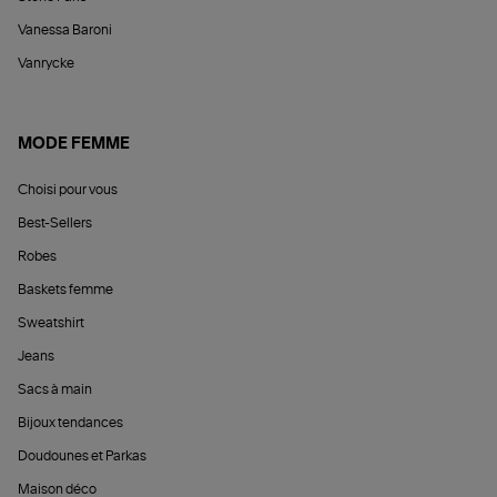
Vanessa Baroni
Vanrycke
MODE FEMME
Choisi pour vous
Best-Sellers
Robes
Baskets femme
Sweatshirt
Jeans
Sacs à main
Bijoux tendances
Doudounes et Parkas
Maison déco