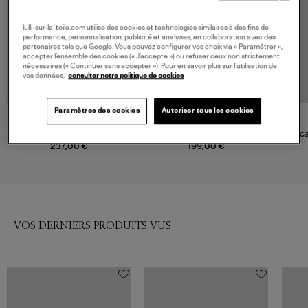
lulli-sur-la-toile.com utilise des cookies et technologies similaires à des fins de
performance, personnalisation, publicité et analyses, en collaboration avec des
partenaires tels que Google. Vous pouvez configurer vos choix via « Paramétrer »,
accepter l’ensemble des cookies (« J’accepte ») ou refuser ceux non strictement
nécessaires (« Continuer sans accepter »). Pour en savoir plus sur l’utilisation de
vos données,
consulter notre politique de cookies
Paramètres des cookies
Autoriser tous les cookies
TORAL
SEBAGO
Mocassins Tl-Peny Negro
Mocassins Ranger Waxy
Mocas
Woman Total Black
237,00 €
199,00 €
VOS DERNIERS PRODUITS VUS