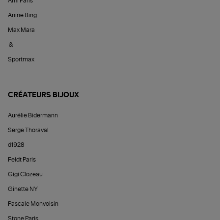
Ami Paris
Anine Bing
Max Mara
&
Sportmax
CRÉATEURS BIJOUX
Aurélie Bidermann
Serge Thoraval
d1928
Feidt Paris
Gigi Clozeau
Ginette NY
Pascale Monvoisin
Stone Paris