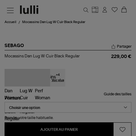
Aller au contenu principal
Accueil
Mocassins Dan Lug W Cuir Black Regular
SEBAGO
Partager
Mocassins
Mocassins Dan Lug W Cuir Black Regular
229,00 €
Dan
Lug
W
Cuir
+
4
Black
Voir plus
Regular
Guide des tailles
Pointure
Prendre votre taille habituelle.
AJOUTER AU PANIER