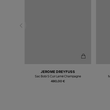
N
JEROME DREYFUSS
te
Sac Bobi S Cuir Lamé Champagne
M
480,00 €