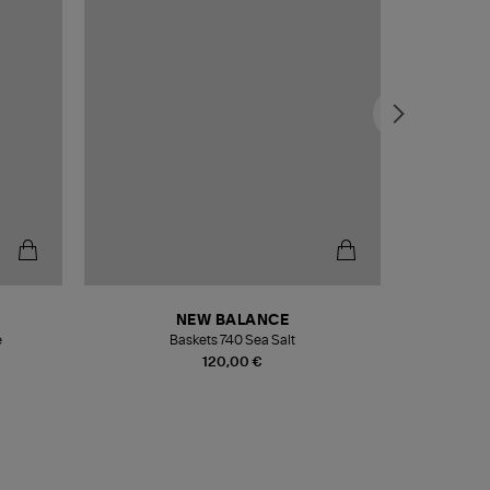
NEW BALANCE
e
Baskets 740 Sea Salt
Veste
120,00 €