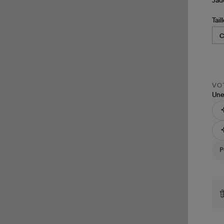
Tail
VOT
Une