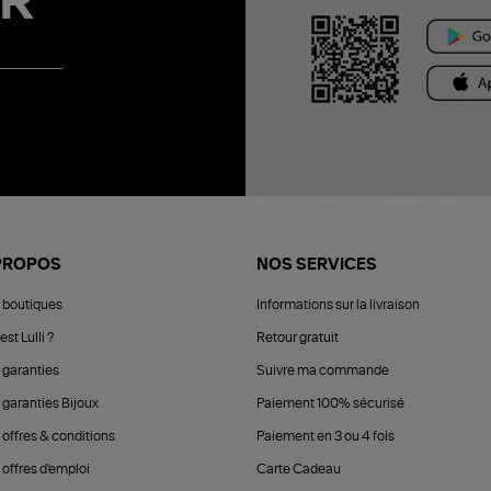
R
PROPOS
NOS SERVICES
 boutiques
Informations sur la livraison
est Lulli ?
Retour gratuit
 garanties
Suivre ma commande
 garanties Bijoux
Paiement 100% sécurisé
 offres & conditions
Paiement en 3 ou 4 fois
offres d'emploi
Carte Cadeau