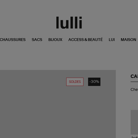
CHAUSSURES
SACS
BIJOUX
ACCESS & BEAUTÉ
LUI
MAISON
CA
-30%
SOLDES
Che
Chev
Cro
Lai
Noi