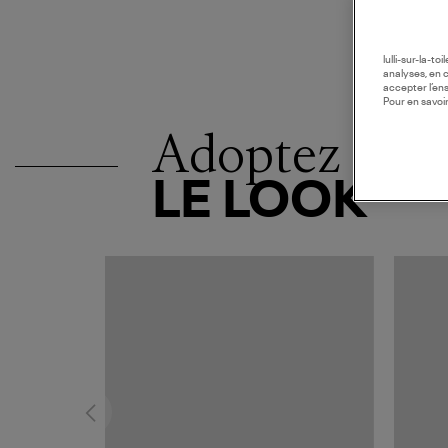
lulli-sur-la-t
analyses, en 
accepter l’en
Pour en savoir
Adoptez
LE LOOK