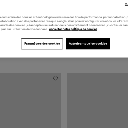
Coll
Co
oile.com utilise des cookies et technologies similaires à des fins de performance, personnalisation, p
collaboration avec des partenaires tels que Google. Vous pouvez configurer vos choix via « Param
semble des cookies (« J’accepte ») ou refuser ceux non strictement nécessaires (« Continuer san
 plus sur l’utilisation de vos données,
consulter notre politique de cookies
Paramètres des cookies
Autoriser tous les cookies