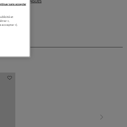
BAGUES
ections similaires :
ntinuer sans accepter
ublicité et
étrer »,
s accepter »).