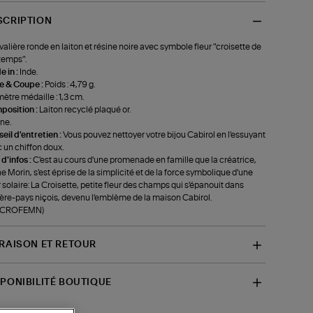
SCRIPTION
alière ronde en laiton et résine noire avec symbole fleur "croisette de
temps".
 in :
Inde.
le & Coupe :
Poids : 4,79 g.
ètre médaille : 1,3 cm.
position :
Laiton recyclé plaqué or.
ne.
eil d'entretien :
Vous pouvez nettoyer votre bijou Cabirol en l'essuyant
 un chiffon doux.
 d'infos :
C'est au cours d'une promenade en famille que la créatrice,
e Morin, s'est éprise de la simplicité et de la force symbolique d'une
r solaire: La Croisette, petite fleur des champs qui s'épanouit dans
rière-pays niçois, devenu l'emblème de la maison Cabirol.
f-CROFEMN)
VRAISON ET RETOUR
SPONIBILITÉ BOUTIQUE