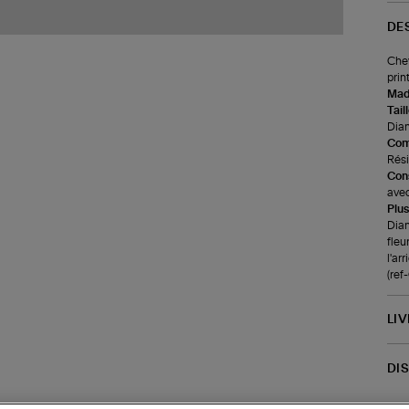
DE
Chev
prin
Made
Tail
Diam
Com
Rési
Cons
avec
Plus
Dian
fleu
l'ar
(re
LI
DI