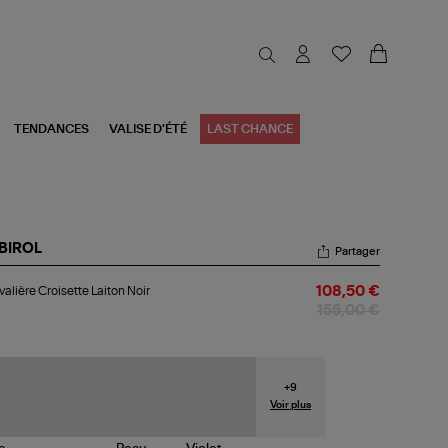
TENDANCES
VALISE D'ÉTÉ
LAST CHANCE
BIROL
Partager
valière
alière Croisette Laiton Noir
108,50 €
isette
ton
155,00 €
r
+
9
Voir plus