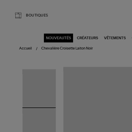
Aller au contenu principal
BOUTIQUES
NOUVEAUTÉS
CRÉATEURS
VÊTEMENTS
Accueil
Chevalière Croisette Laiton Noir