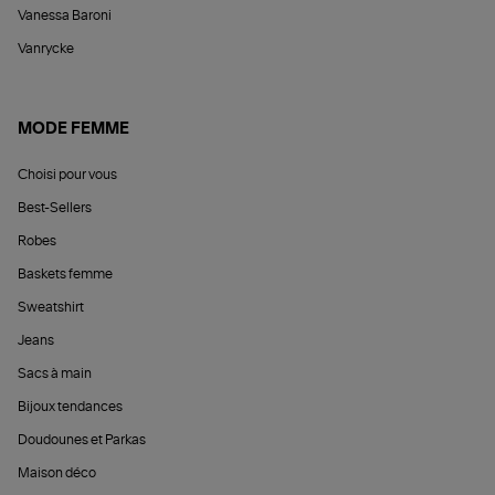
Vanessa Baroni
Vanrycke
MODE FEMME
Choisi pour vous
Best-Sellers
Robes
Baskets femme
Sweatshirt
Jeans
Sacs à main
Bijoux tendances
Doudounes et Parkas
Maison déco