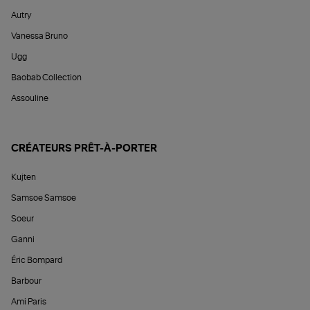
Autry
Vanessa Bruno
Ugg
Baobab Collection
Assouline
CRÉATEURS PRÊT-À-PORTER
Kujten
Samsoe Samsoe
Soeur
Ganni
Éric Bompard
Barbour
Ami Paris