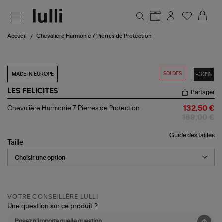
Aller au contenu principal
Accueil
Chevalière Harmonie 7 Pierres de Protection
SOLDES
-30%
MADE IN EUROPE
LES FELICITES
Partager
Chevalière
Chevalière Harmonie 7 Pierres de Protection
132,50 €
Harmonie
189,00 €
7
Pierres
Guide des tailles
de
Taille
Protection
VOTRE CONSEILLÈRE LULLI
Une question sur ce produit ?