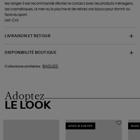
les ranger. Il est recommandé d'éviter le contact avec les produits ménagers,
les cosmétiques, la mer ou la piscine et de retirez vos bijoux pour dormir ou
faire du sport.
(ref-CH)
LIVRAISON ET RETOUR
DISPONIBILITÉ BOUTIQUE
BAGUES
Collections similaires :
Adoptez
LE LOOK
MADE IN EUROPE
MADE 