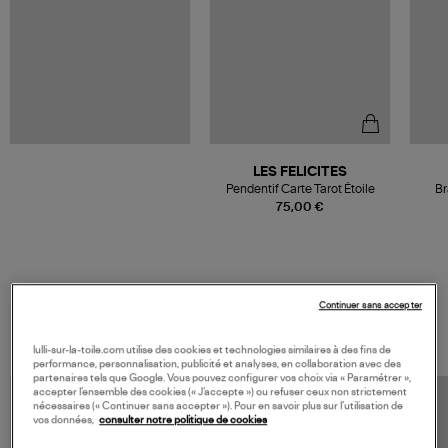
LES FELICITES
Pendentif Carte Tarot Étoile
Br
75,00 €
Continuer sans accepter
VOS DERNIERS PRODUITS VUS
lulli-sur-la-toile.com utilise des cookies et technologies similaires à des fins de
performance, personnalisation, publicité et analyses, en collaboration avec des
partenaires tels que Google. Vous pouvez configurer vos choix via « Paramétrer »,
accepter l’ensemble des cookies (« J’accepte ») ou refuser ceux non strictement
nécessaires (« Continuer sans accepter »). Pour en savoir plus sur l’utilisation de
vos données,
consulter notre politique de cookies