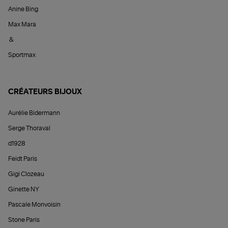
Anine Bing
Max Mara
&
Sportmax
CRÉATEURS BIJOUX
Aurélie Bidermann
Serge Thoraval
d1928
Feidt Paris
Gigi Clozeau
Ginette NY
Pascale Monvoisin
Stone Paris