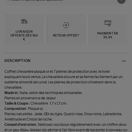
LIVRAISON
PAIEMENT EN
OFFERTE DÈS 150
RETOUR OFFERT
3X,4X
€
DESCRIPTION
Coffret chevalière plaqué or et 7 pierres de protection avec le livret
expliquant leurs vertus. La chevalière s'ouvre et se ferme facilement par un
système aimanté sécurisé. Les pierres de protection s'insèrent dans la
chevalière.
Made in :
Italie, selon des techniques artisanales.
Pierres en provenance de Jaipur.
Taille & Coupe :
Chevalière : 1,7 x 1,7 cm.
Composition :
Plaqué or.
Pierres naturelles : Jade, Œil du tigre, Quartz rose, Onyx noire, Labradorite,
Améthyste et Cristal de roche.
Conseil d'entretien :
Nettoyez vos bijoux régulièrement avec un chiffon doux
et un peu d'eau, laissez-les sécher à l'air libre avant de les porter à nouveau ou