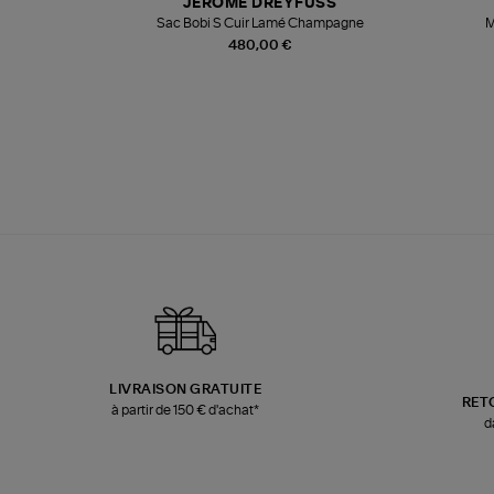
T
JEROME DREYFUSS
k
Sac Bobi S Cuir Lamé Champagne
M
480,00 €
LIVRAISON GRATUITE
RET
à partir de 150 € d'achat*
d