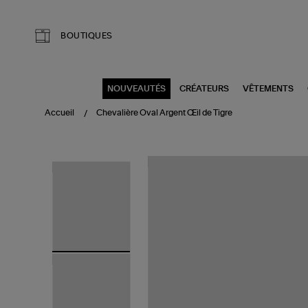
Aller au contenu principal
BOUTIQUES
NOUVEAUTÉS
CRÉATEURS
VÊTEMENTS
Accueil
Chevalière Oval Argent Œil de Tigre