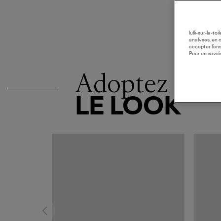
lulli-sur-la-t
analyses, en 
accepter l’en
Pour en savoir
Adoptez
LE LOOK