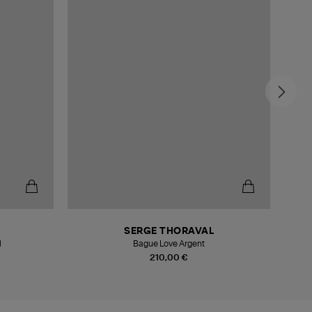
-4
SERGE THORAVAL
l
Bague Love Argent
210,00 €