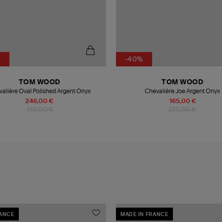
%
-40%
TOM WOOD
TOM WOOD
alière Oval Polished Argent Onyx
Chevalière Joe Argent Onyx
246,00 €
165,00 €
410,00 €
275,00 €
RANCE
MADE IN FRANCE