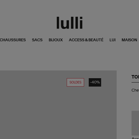
CHAUSSURES
SACS
BIJOUX
ACCESS & BEAUTÉ
LUI
MAISON
TO
-40%
SOLDES
Che
Chev
Ova
Ar
Œi
de
Tig