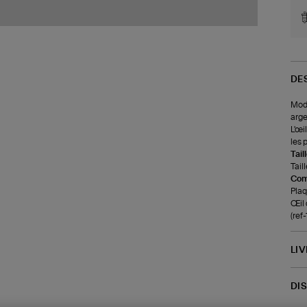
DE
Modè
arge
L'œi
les 
Tail
Tail
Com
Plaq
Œil 
(ref
LI
DI