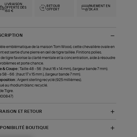
LIVRAISON
RETOUR
PAIEMENT EN
OFFERTE DÈS
OFFERT
3X,4X
150 €
SCRIPTION
le emblématique de la maison Tom Wood, cette chevalière ovale en
nt est sertie d'une pierre en œil de tigre taillée. Finitions polies.
l de tigre favorise la clarté mentale et la concentration, aide à résoudre
problèmes et porte chance.
le & Coupe :
Taille 48 - 56 : (haut 16 x 14 mm), (largeur bande 7 mm).
le 58 - 66 : (haut 17 x 15 mm ), (largeur bande 7 mm).
position :
Argent sterling recyclé (925 millièmes).
ué au rhodium blanc recyclé.
de Tigre.
-100847)
VRAISON ET RETOUR
SPONIBILITÉ BOUTIQUE