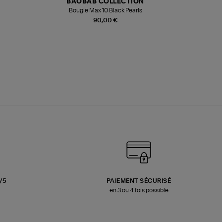
BAOBAB COLLECTION
Bougie Max 10 Black Pearls
Paréo Fou
90,00 €
3/5
PAIEMENT SÉCURISÉ
en 3 ou 4 fois possible