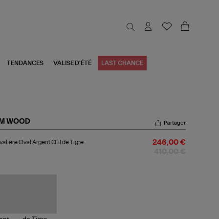
TENDANCES
VALISE D'ÉTÉ
LAST CHANCE
M WOOD
Partager
valière
alière Oval Argent Œil de Tigre
246,00 €
l
gent
410,00 €
l
re