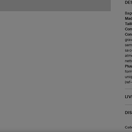
DE
Bagu
Made
Tail
Com
Cons
grav
sema
sa c
atmo
nett
Plus
form
uniq
(ref
LI
DI
Coll