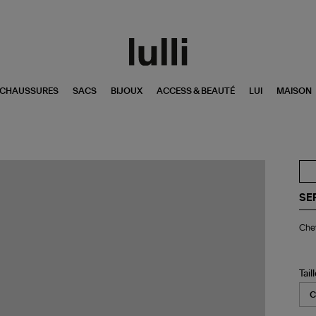
CHAUSSURES
SACS
BIJOUX
ACCESS & BEAUTÉ
LUI
MAISON
SE
Che
Chev
Rie
Ar
Tail