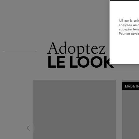
lulli-sur-la-t
analyses, en 
accepter l’en
Pour en savoir
Adoptez
LE LOOK
MADE I