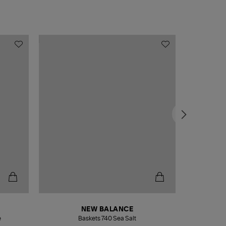
NEW BALANCE
e
Baskets 740 Sea Salt
Veste