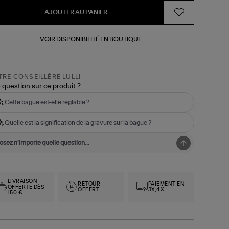
AJOUTER AU PANIER
VOIR DISPONIBILITÉ EN BOUTIQUE
RE CONSEILLÈRE LULLI
 question sur ce produit ?
Cette bague est-elle réglable ?
Quelle est la signification de la gravure sur la bague ?
LIVRAISON
RETOUR
PAIEMENT EN
OFFERTE DÈS
OFFERT
3X,4X
150 €