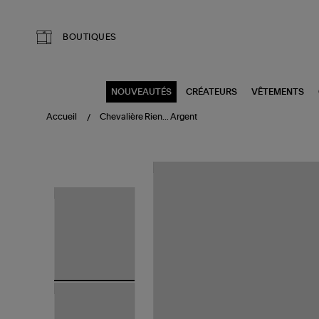
Aller au contenu principal
BOUTIQUES
NOUVEAUTÉS
CRÉATEURS
VÊTEMENTS
Accueil
Chevalière Rien... Argent