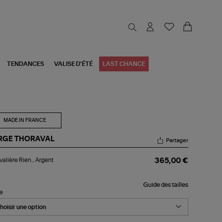
TENDANCES
VALISE D'ÉTÉ
LAST CHANCE
MADE IN FRANCE
RGE THORAVAL
Partager
valière
alière Rien... Argent
365,00 €
n...
gent
Guide des tailles
le