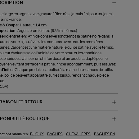
SCRIPTION
e large en argent avec gravure "Rien n'est jamais fini pour toujours".
 in :
France.
le & Coupe :
Hauteur : 1,4 cm.
position :
Argent premier titre (925 millièmes).
eil d'entretien :
Afin de conserver longtemps la patine noire dans la
ure de votre bijou, évitez les contacts avec l'eau les premières
ines. L'argent est une matière naturelle qui se patine avec le temps,
ouleur évoluera selon l’acidité de votre peau et les conditions
sphériques. Utilisez un chiffon doux et un produit adapté pour le
oyer en évitant d'effacer la patine, rincer abondamment, puis essuyez.
 d'infos :
Chaque produit est réalisé à la main, des nuances de taille,
e, police peuvent apparaître sur les bijoux, rendant chaque pièce
ue.
-C5A)
VRAISON ET RETOUR
SPONIBILITÉ BOUTIQUE
BIJOUX
-
BAGUES
-
CHEVALIERES
-
BAGUES EN
ections similaires :