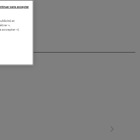
GENT
ntinuer sans accepter
ublicité et
étrer »,
s accepter »).