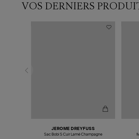
VOS DERNIERS PRODUI
N
JEROME DREYFUSS
te
Sac Bobi S Cuir Lamé Champagne
M