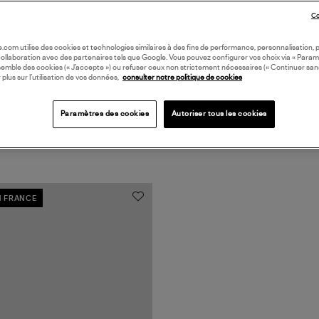
AR
Co
oile.com utilise des cookies et technologies similaires à des fins de performance, personnalisation, p
collaboration avec des partenaires tels que Google. Vous pouvez configurer vos choix via « Param
semble des cookies (« J’accepte ») ou refuser ceux non strictement nécessaires (« Continuer san
 plus sur l’utilisation de vos données,
consulter notre politique de cookies
Paramètres des cookies
Autoriser tous les cookies
N FRANCE