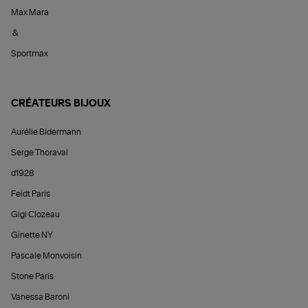
Max Mara
&
Sportmax
CRÉATEURS BIJOUX
Aurélie Bidermann
Serge Thoraval
d1928
Feidt Paris
Gigi Clozeau
Ginette NY
Pascale Monvoisin
Stone Paris
Vanessa Baroni