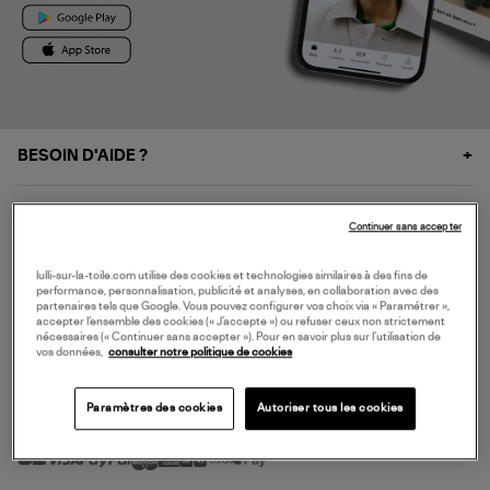
BESOIN D'AIDE ?
À PROPOS
Continuer sans accepter
NOS SERVICES
lulli-sur-la-toile.com utilise des cookies et technologies similaires à des fins de
performance, personnalisation, publicité et analyses, en collaboration avec des
partenaires tels que Google. Vous pouvez configurer vos choix via « Paramétrer »,
accepter l’ensemble des cookies (« J’accepte ») ou refuser ceux non strictement
SERVICE CLIENT
nécessaires (« Continuer sans accepter »). Pour en savoir plus sur l’utilisation de
vos données,
consulter notre politique de cookies
Paramètres des cookies
Autoriser tous les cookies
MODE DE PAIEMENT