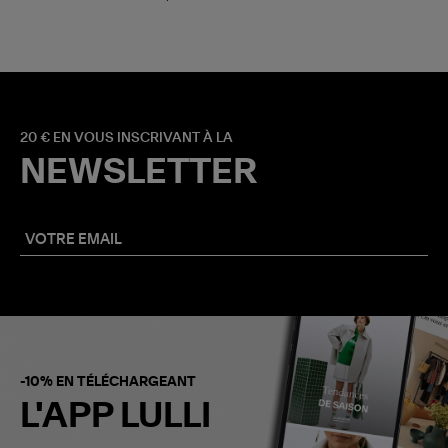
20 € EN VOUS INSCRIVANT À LA
NEWSLETTER
-10% EN TÉLÉCHARGEANT
L'APP LULLI