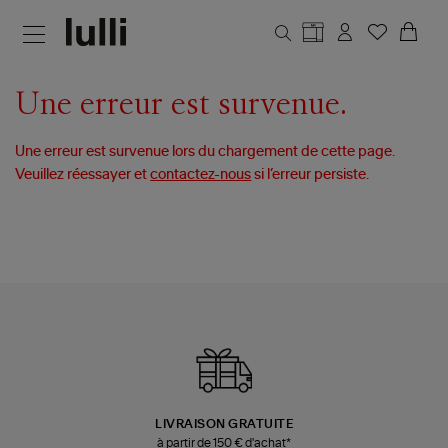
Aller au contenu principal
Une erreur est survenue.
Une erreur est survenue lors du chargement de cette page.
Veuillez réessayer et
contactez-nous
si l’erreur persiste.
LIVRAISON GRATUITE
à partir de 150 € d'achat*