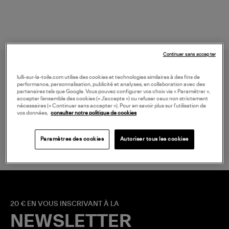
Continuer sans accepter
lulli-sur-la-toile.com utilise des cookies et technologies similaires à des fins de
performance, personnalisation, publicité et analyses, en collaboration avec des
partenaires tels que Google. Vous pouvez configurer vos choix via « Paramétrer »,
accepter l’ensemble des cookies (« J’accepte ») ou refuser ceux non strictement
nécessaires (« Continuer sans accepter »). Pour en savoir plus sur l’utilisation de
vos données,
consulter notre politique de cookies
LIVRAISON GRATUITE
à partir de 150 € d'achat*
Paramètres des cookies
Autoriser tous les cookies
20 € EN VOUS INSCRIVANT À LA
NEWSLETTER