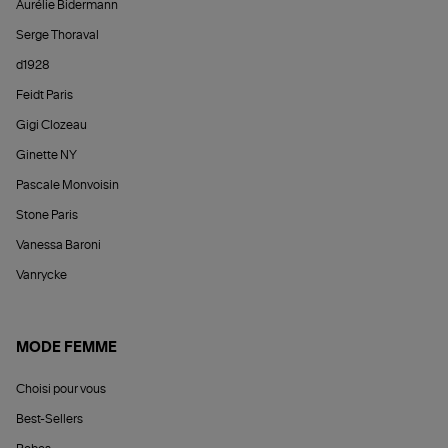
Aurélie Bidermann
Serge Thoraval
d1928
Feidt Paris
Gigi Clozeau
Ginette NY
Pascale Monvoisin
Stone Paris
Vanessa Baroni
Vanrycke
MODE FEMME
Choisi pour vous
Best-Sellers