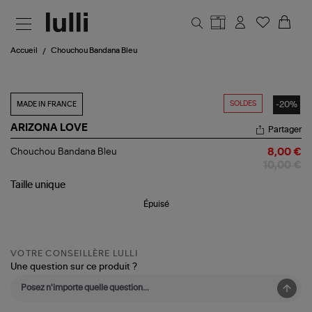
Aller au contenu principal
Accueil
Chouchou Bandana Bleu
SOLDES
-20%
MADE IN FRANCE
ARIZONA LOVE
Partager
Chouchou
Chouchou Bandana Bleu
8,00 €
Bandana
10,00 €
Bleu
Taille
unique
Épuisé
VOTRE CONSEILLÈRE LULLI
Une question sur ce produit ?