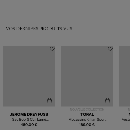
VOS DERNIERS PRODUITS VUS
NOUVELLE COLLECTION
N
JEROME DREYFUSS
TORAL
Sac Bobi S Cuir Lamé
Mocassins Killian Sport
Veste
Champagne
Mousse
480,00 €
189,00 €