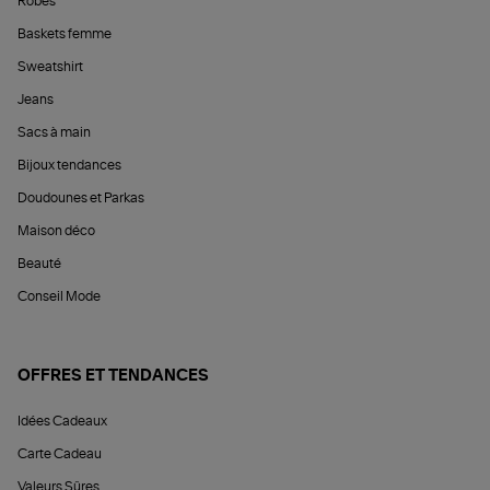
Robes
Baskets femme
Sweatshirt
Jeans
Sacs à main
Bijoux tendances
Doudounes et Parkas
Maison déco
Beauté
Conseil Mode
OFFRES ET TENDANCES
Idées Cadeaux
Carte Cadeau
Valeurs Sûres