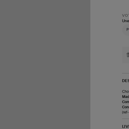
VOT
Une
DE
Chou
Made
Com
Cons
(re
LI