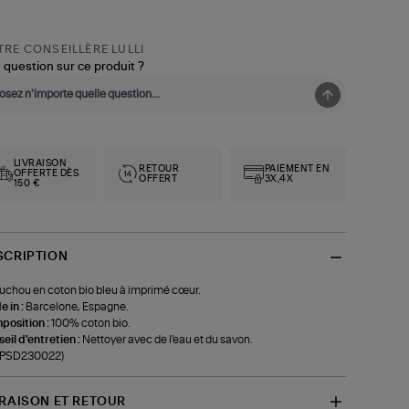
RE CONSEILLÈRE LULLI
 question sur ce produit ?
LIVRAISON
RETOUR
PAIEMENT EN
OFFERTE DÈS
OFFERT
3X,4X
150 €
SCRIPTION
chou en coton bio bleu à imprimé cœur.
 in :
Barcelone, Espagne.
position :
100% coton bio.
eil d'entretien :
Nettoyer avec de l'eau et du savon.
f-PSD230022)
VRAISON ET RETOUR