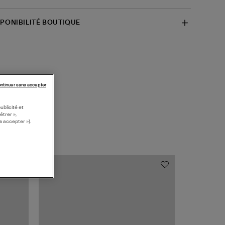
SPONIBILITÉ BOUTIQUE
ntinuer sans accepter
ublicité et
étrer »,
s accepter »).