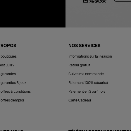
PROPOS
NOS SERVICES
 boutiques
Informations sur la livraison
est Lulli ?
Retour gratuit
 garanties
Suivre ma commande
 garanties Bijoux
Paiement 100% sécurisé
 offres & conditions
Paiement en 3 ou 4 fois
offres d'emploi
Carte Cadeau