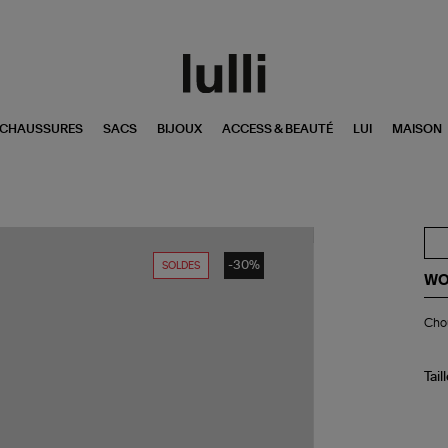
CHAUSSURES
SACS
BIJOUX
ACCESS & BEAUTÉ
LUI
MAISON
-30%
SOLDES
WO
Ch
Cho
Cu
Tail