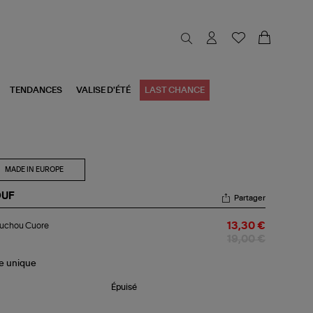
TENDANCES
VALISE D'ÉTÉ
LAST CHANCE
MADE IN EUROPE
UF
Partager
ouchou
uchou Cuore
13,30 €
ore
19,00 €
le
unique
Épuisé