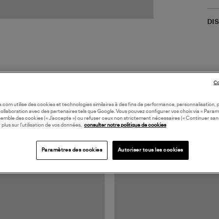
DI
Co
oile.com utilise des cookies et technologies similaires à des fins de performance, personnalisation, p
collaboration avec des partenaires tels que Google. Vous pouvez configurer vos choix via « Param
semble des cookies (« J’accepte ») ou refuser ceux non strictement nécessaires (« Continuer san
TS VUS
 plus sur l’utilisation de vos données,
consulter notre politique de cookies
Paramètres des cookies
Autoriser tous les cookies