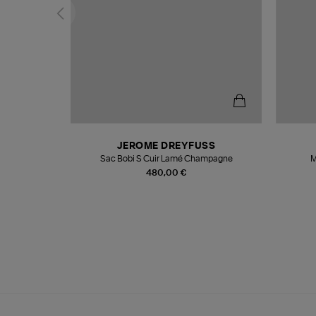
N
JEROME DREYFUSS
te
Sac Bobi S Cuir Lamé Champagne
M
480,00 €