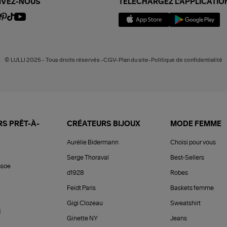
IVEZ-NOUS
TÉLÉCHARGEZ L'APPLICATIO
© LULLI 2025 - Tous droits réservés -CGV-Plan du site-Politique de confidentialité
S PRÊT-À-
CRÉATEURS BIJOUX
MODE FEMME
Aurélie Bidermann
Choisi pour vous
Serge Thoraval
Best-Sellers
soe
d1928
Robes
Feidt Paris
Baskets femme
Gigi Clozeau
Sweatshirt
d
Ginette NY
Jeans