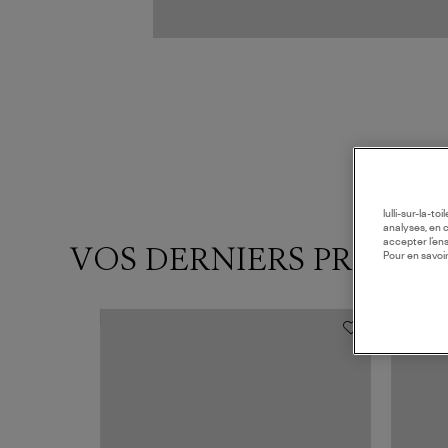
lulli-sur-la-t
analyses, en 
accepter l’en
VOS DERNIERS PRODUI
Pour en savoir