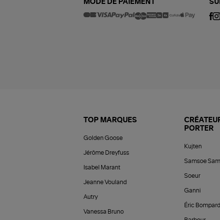
MODE DE PAIEMENT
SU
TOP MARQUES
CRÉATEUR
PORTER
Golden Goose
Kujten
Jérôme Dreyfuss
Samsoe Sam
Isabel Marant
Soeur
Jeanne Vouland
Ganni
Autry
Éric Bompar
Vanessa Bruno