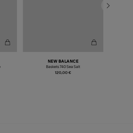
NEW BALANCE
e
Baskets 740 Sea Salt
Veste
120,00 €