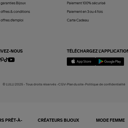
 garanties Bijoux
Paiement 100% sécurisé
 offres & conditions
Paiement en 3 ou 4 fois
offres d'emploi
Carte Cadeau
IVEZ-NOUS
TÉLÉCHARGEZ L'APPLICATIO
© LULLI 2025 - Tous droits réservés -CGV-Plan du site-Politique de confidentialité
S PRÊT-À-
CRÉATEURS BIJOUX
MODE FEMME