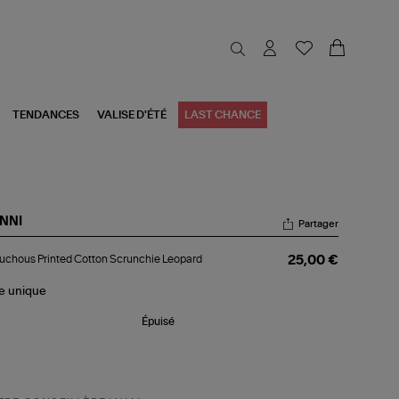
TENDANCES
VALISE D'ÉTÉ
LAST CHANCE
NNI
Partager
ouchous
chous Printed Cotton Scrunchie Leopard
25,00 €
nted
tton
unchie
le
unique
opard
Épuisé