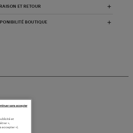
VRAISON ET RETOUR
SPONIBILITÉ BOUTIQUE
ntinuer sans accepter
ublicité et
étrer »,
s accepter »).