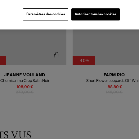
Paramètres des cookies
Autoriser tous les cookies
%
-40%
JEANNE VOULAND
FARM RIO
Chemise Ima Crop Satin Noir
Short Flower Leopards Off-Whi
108,00 €
88,80 €
270,00 €
148,00 €
TS VUS