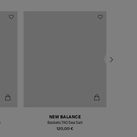
NEW BALANCE
e
Baskets 740 Sea Salt
Veste
120,00 €