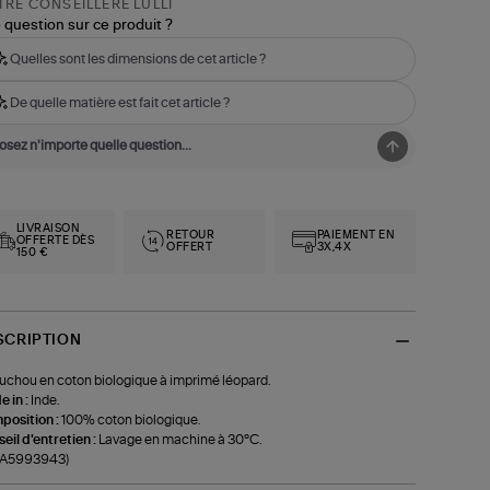
RE CONSEILLÈRE LULLI
 question sur ce produit ?
Quelles sont les dimensions de cet article ?
De quelle matière est fait cet article ?
LIVRAISON
RETOUR
PAIEMENT EN
OFFERTE DÈS
OFFERT
3X,4X
150 €
SCRIPTION
chou en coton biologique à imprimé léopard.
 in :
Inde.
position :
100% coton biologique.
eil d'entretien :
Lavage en machine à 30°C.
f-A5993943)