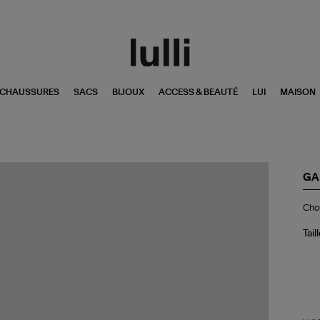
CHAUSSURES
SACS
BIJOUX
ACCESS & BEAUTÉ
LUI
MAISON
GA
Ch
Chou
Pri
Co
Scr
Tail
Le