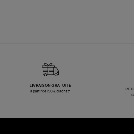
LIVRAISON GRATUITE
RET
à partir de 150 € d'achat*
d