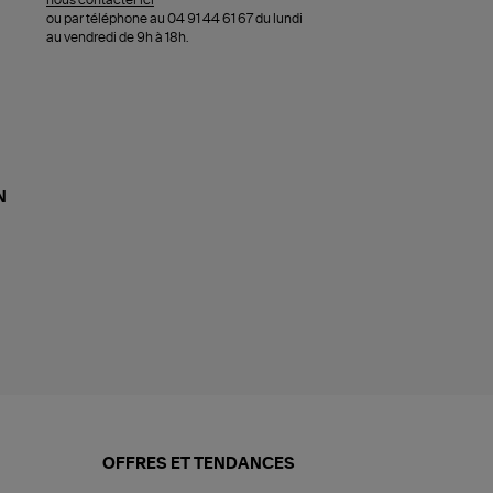
ou par téléphone au 04 91 44 61 67 du lundi
au vendredi de 9h à 18h.
N
OFFRES ET TENDANCES