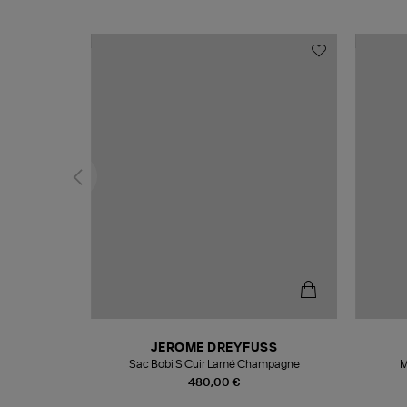
N
JEROME DREYFUSS
te
Sac Bobi S Cuir Lamé Champagne
M
480,00 €