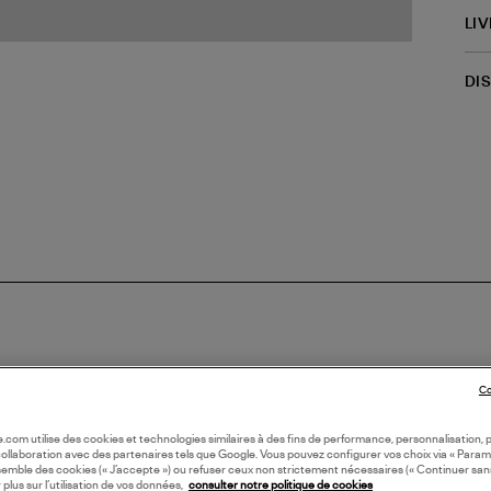
LI
DI
Co
N EUROPE
oile.com utilise des cookies et technologies similaires à des fins de performance, personnalisation, p
collaboration avec des partenaires tels que Google. Vous pouvez configurer vos choix via « Param
semble des cookies (« J’accepte ») ou refuser ceux non strictement nécessaires (« Continuer san
 plus sur l’utilisation de vos données,
consulter notre politique de cookies