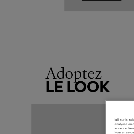
Adoptez
LE LOOK
MADE I
lulli-sur-la-t
analyses, en 
accepter l’en
Pour en savoir