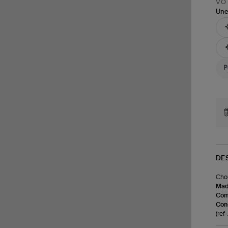
VOT
Une
DE
Chou
Made
Com
Cons
(re