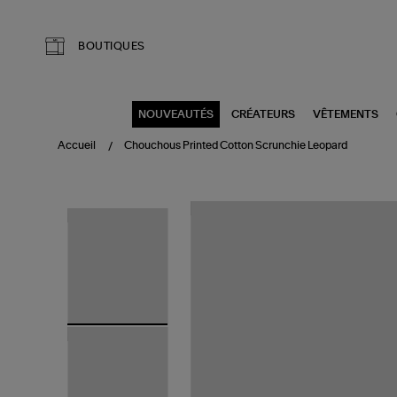
Aller au contenu principal
BOUTIQUES
NOUVEAUTÉS
CRÉATEURS
VÊTEMENTS
Accueil
Chouchous Printed Cotton Scrunchie Leopard