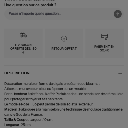
Une question sur ce produit ?
LIVRAISON
PAIEMENT EN
OFFERTE DÈS 150
RETOUR OFFERT
3X,4X
€
DESCRIPTION
Décoration murale en forme de cigale en céramique bleu mat.
À fixer au mur avec un clou, ou à poser sur un meuble.
Porte-bonheur à s'offrir ou à offrir. Parfait cadeau de pendaison de crémaillère
pour protéger le foyer et ses habitants.
Le modèle Rose Fluo peut perdre de son éclat à l'extérieur.
Made in :
Fabriquée à la main selon une technique de moulage traditionnelle,
dans le Sud de la France.
Taille & Coupe :
Largeur : 10 cm.
Longueur : 25 cm.