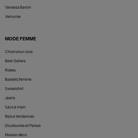
Vanessa Baroni
Vanrycke
MODE FEMME
Choisi pour vous
Best-Sellers
Robes
Baskets femme
Sweatshirt
Jeans
Sacs à main
Bijoux tendances
Doudounes et Parkas
Maison déco