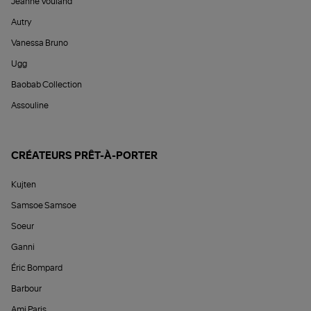
Jeanne Vouland
Autry
Vanessa Bruno
Ugg
Baobab Collection
Assouline
CRÉATEURS PRÊT-À-PORTER
Kujten
Samsoe Samsoe
Soeur
Ganni
Éric Bompard
Barbour
Ami Paris