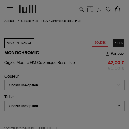
Aller au contenu principal
Accueil
Cigale Muette GM Céramique Rose Fluo
SOLDES
-30%
MADE IN FRANCE
MONOCHROMIC
Partager
Cigale
Cigale Muette GM Céramique Rose Fluo
42,00 €
Muette
60,00 €
GM
Céramique
Couleur
Rose
Fluo
Taille
VOTRE CONSEILLÈRE LULLI