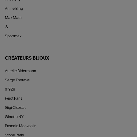
Anine Bing
Max Mara
&
Sportmax
CRÉATEURS BIJOUX
Aurélie Bidermann
Serge Thoraval
d1928
Feidt Paris
Gigi Clozeau
Ginette NY
Pascale Monvoisin
Stone Paris