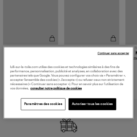
NOUVELLE COLLECTION
N
JEROME DREYFUSS
TORAL
Continuer sans accepter
Sac Bobi S Cuir Lamé
Mocassins Killian Sport
Veste
Champagne
Mousse
480,00 €
189,00 €
lulli-sur-la-toile.com utilise des cookies et technologies similaires à des fins de
performance, personnalisation, publicité et analyses, en collaboration avec des
partenaires tels que Google. Vous pouvez configurer vos choix via « Paramétrer »,
accepter l’ensemble des cookies (« J’accepte ») ou refuser ceux non strictement
nécessaires (« Continuer sans accepter »). Pour en savoir plus sur l’utilisation de
vos données,
consulter notre politique de cookies
Paramètres des cookies
Autoriser tous les cookies