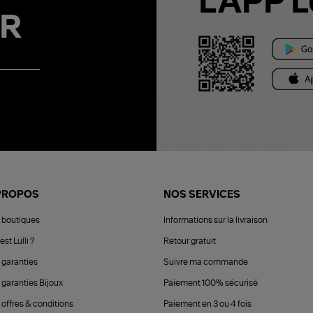
L'APP L
R
PROPOS
NOS SERVICES
 boutiques
Informations sur la livraison
est Lulli ?
Retour gratuit
 garanties
Suivre ma commande
 garanties Bijoux
Paiement 100% sécurisé
 offres & conditions
Paiement en 3 ou 4 fois