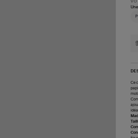
VOT
Une
DE
Ce c
papi
moti
Comp
ajou
idéa
Made
Tail
Com
Cons
Ne p