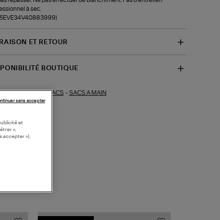
essionnel à sec.
f-5EVE34V40883999)
VRAISON ET RETOUR
SPONIBILITÉ BOUTIQUE
SACS
-
SACS A MAIN
ections similaires :
ntinuer sans accepter
ublicité et
étrer »,
s accepter »).