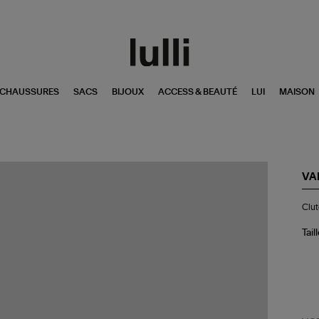
CHAUSSURES
SACS
BIJOUX
ACCESS & BEAUTÉ
LUI
MAISON
VA
Clu
Clut
Noi
Tail