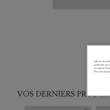
lulli-sur-la-t
analyses, en 
accepter l’en
Pour en savoir
VOS DERNIERS PRODUI