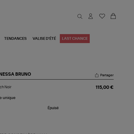
TENDANCES
VALISE D'ÉTÉ
LAST CHANCE
NESSA BRUNO
Partager
tch
ch Noir
115,00 €
r
le
unique
Épuisé