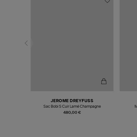
T
JEROME DREYFUSS
k
Sac Bobi S Cuir Lamé Champagne
M
480,00 €