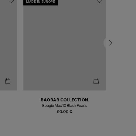
MADE IN EUROPE
MADE IN EU
BAOBAB COLLECTION
Bougie Max 10 Black Pearls
Paréo Fou
90,00 €