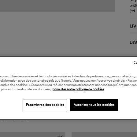
prof
(re
LI
DI
Coll
Co
oile.com utilise des cookies et technologies similaires à des fins de performance, personnalisation, p
collaboration avec des partenaires tels que Google. Vous pouvez configurer vos choix via « Param
semble des cookies (« J’accepte ») ou refuser ceux non strictement nécessaires (« Continuer san
 plus sur l’utilisation de vos données,
consulter notre politique de cookies
Paramètres des cookies
Autoriser tous les cookies
TS VUS