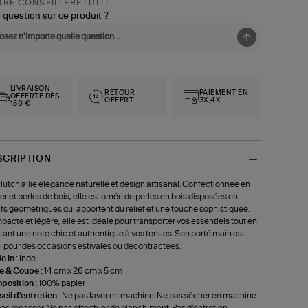
RE CONSEILLÈRE LULLI
 question sur ce produit ?
LIVRAISON
RETOUR
PAIEMENT EN
OFFERTE DÈS
OFFERT
3X,4X
150 €
SCRIPTION
lutch allie élégance naturelle et design artisanal. Confectionnée en
er et perles de bois, elle est ornée de perles en bois disposées en
fs géométriques qui apportent du relief et une touche sophistiquée.
acte et légère, elle est idéale pour transporter vos essentiels tout en
tant une note chic et authentique à vos tenues. Son porté main est
l pour des occasions estivales ou décontractées.
 in :
Inde.
le & Coupe :
14 cm x 26 cm x 5 cm
position :
100% papier
eil d'entretien :
Ne pas laver en machine. Ne pas sécher en machine.
as repasser. Ne pas effectuer de blanchiment. Pas d’entretien