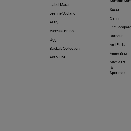
Samsoe Sam
Isabel Marant
Soeur
Jeanne Vouland
Ganni
Autry
Éric Bompar
Vanessa Bruno
Barbour
Ugg
Ami Paris
Baobab Collection
Anine Bing
Assouline
Max Mara
&
Sportmax