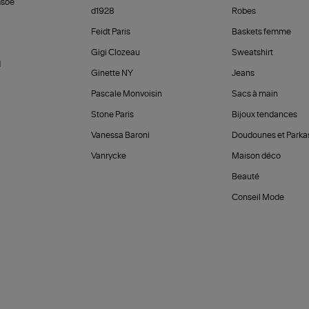
soe
d1928
Robes
Feidt Paris
Baskets femme
Gigi Clozeau
Sweatshirt
d
Ginette NY
Jeans
Pascale Monvoisin
Sacs à main
Stone Paris
Bijoux tendances
Vanessa Baroni
Doudounes et Parka
Vanrycke
Maison déco
Beauté
Conseil Mode