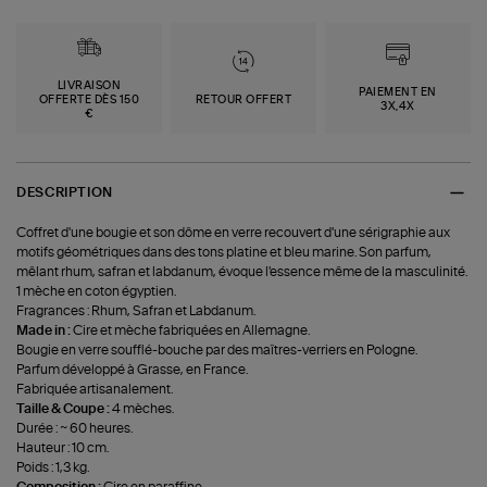
LIVRAISON
PAIEMENT EN
OFFERTE DÈS 150
RETOUR OFFERT
3X,4X
€
DESCRIPTION
Coffret d'une bougie et son dôme en verre recouvert d'une sérigraphie aux
motifs géométriques dans des tons platine et bleu marine. Son parfum,
mêlant rhum, safran et labdanum, évoque l'essence même de la masculinité.
1 mèche en coton égyptien.
Fragrances : Rhum, Safran et Labdanum.
Made in :
Cire et mèche fabriquées en Allemagne.
Bougie en verre soufflé-bouche par des maîtres-verriers en Pologne.
Parfum développé à Grasse, en France.
Fabriquée artisanalement.
Taille & Coupe :
4 mèches.
Durée : ~ 60 heures.
Hauteur : 10 cm.
Poids : 1,3 kg.
Composition :
Cire en paraffine.