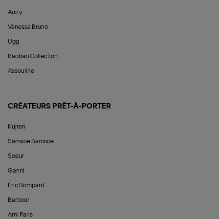
Autry
Vanessa Bruno
Ugg
Baobab Collection
Assouline
CRÉATEURS PRÊT-À-PORTER
Kujten
Samsoe Samsoe
Soeur
Ganni
Éric Bompard
Barbour
Ami Paris