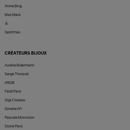
Anine Bing
Max Mara
&
Sportmax
CRÉATEURS BIJOUX
Aurélie Bidermann
Serge Thoraval
d1928
Feidt Paris
Gigi Clozeau
Ginette NY
Pascale Monvoisin
Stone Paris