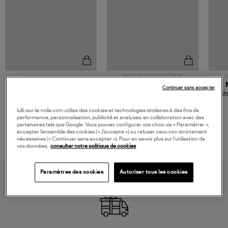
NOUVELLE COLLECTION
N
JEROME DREYFUSS
TORAL
Continuer sans accepter
Sac Bobi S Cuir Lamé
Mocassins Killian Sport
Veste
Champagne
Mousse
480,00 €
189,00 €
lulli-sur-la-toile.com utilise des cookies et technologies similaires à des fins de
performance, personnalisation, publicité et analyses, en collaboration avec des
partenaires tels que Google. Vous pouvez configurer vos choix via « Paramétrer »,
accepter l’ensemble des cookies (« J’accepte ») ou refuser ceux non strictement
nécessaires (« Continuer sans accepter »). Pour en savoir plus sur l’utilisation de
vos données,
consulter notre politique de cookies
Paramètres des cookies
Autoriser tous les cookies