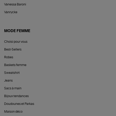
Vanessa Baroni
Vanrycke
MODE FEMME
Choisi pour vous
Best-Sellers
Robes
Baskets femme
Sweatshirt
Jeans
Sacs à main
Bijoux tendances
Doudounes et Parkas
Maison déco