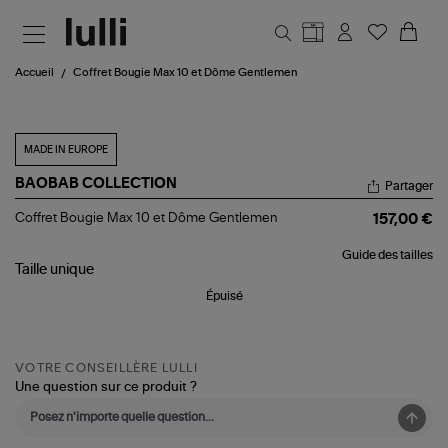
Aller au contenu principal
Accueil
Coffret Bougie Max 10 et Dôme Gentlemen
MADE IN EUROPE
BAOBAB COLLECTION
Partager
Coffret
Coffret Bougie Max 10 et Dôme Gentlemen
157,00 €
Bougie
Max
Guide des tailles
10
Taille
unique
et
Dôme
Épuisé
Gentlemen
VOTRE CONSEILLÈRE LULLI
Une question sur ce produit ?