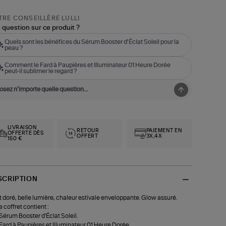
RE CONSEILLÈRE LULLI
 question sur ce produit ?
Quels sont les bénéfices du Sérum Booster d'Éclat Soleil pour la
peau ?
Comment le Fard à Paupières et Illuminateur 01 Heure Dorée
peut-il sublimer le regard ?
LIVRAISON
RETOUR
PAIEMENT EN
OFFERTE DÈS
OFFERT
3X,4X
150 €
SCRIPTION
t doré, belle lumière, chaleur estivale enveloppante. Glow assuré.
e coffret contient :
 Sérum Booster d'Éclat Soleil.
 Fard à Paupières et Illuminateur 01 Heure Dorée.