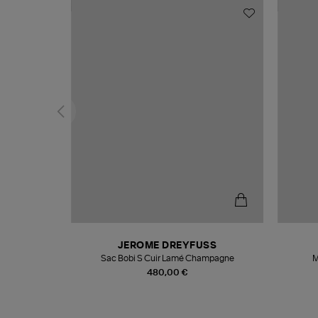
N
JEROME DREYFUSS
te
Sac Bobi S Cuir Lamé Champagne
M
480,00 €