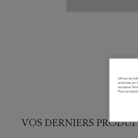
lulli-sur-la-t
analyses, en 
accepter l’en
Pour en savoir
VOS DERNIERS PRODUI