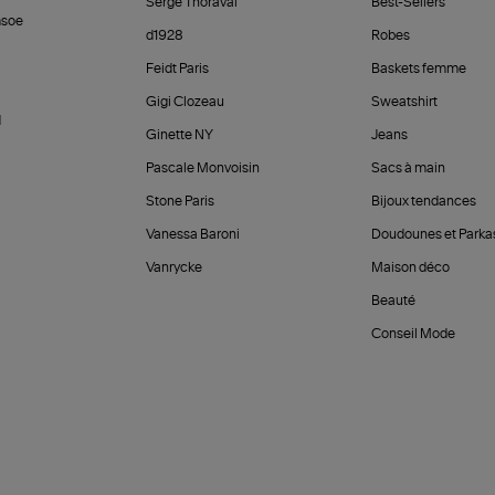
Serge Thoraval
Best-Sellers
soe
d1928
Robes
Feidt Paris
Baskets femme
Gigi Clozeau
Sweatshirt
d
Ginette NY
Jeans
Pascale Monvoisin
Sacs à main
Stone Paris
Bijoux tendances
Vanessa Baroni
Doudounes et Parka
Vanrycke
Maison déco
Beauté
Conseil Mode