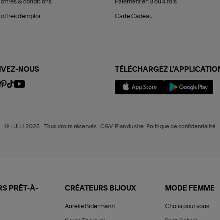
 offres & conditions
Paiement en 3 ou 4 fois
offres d'emploi
Carte Cadeau
IVEZ-NOUS
TÉLÉCHARGEZ L'APPLICATIO
© LULLI 2025 - Tous droits réservés -CGV-Plan du site-Politique de confidentialité
S PRÊT-À-
CRÉATEURS BIJOUX
MODE FEMME
Aurélie Bidermann
Choisi pour vous