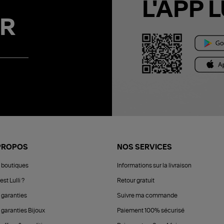
L'APP L
R
PROPOS
NOS SERVICES
 boutiques
Informations sur la livraison
est Lulli ?
Retour gratuit
 garanties
Suivre ma commande
 garanties Bijoux
Paiement 100% sécurisé