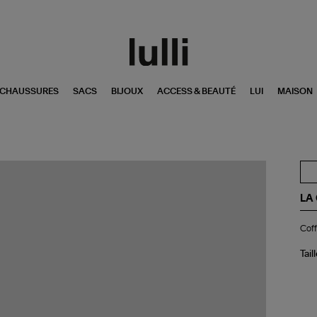
CHAUSSURES
SACS
BIJOUX
ACCESS & BEAUTÉ
LUI
MAISON
LA
Cof
Coff
Maq
Bai
de
Tail
Sol