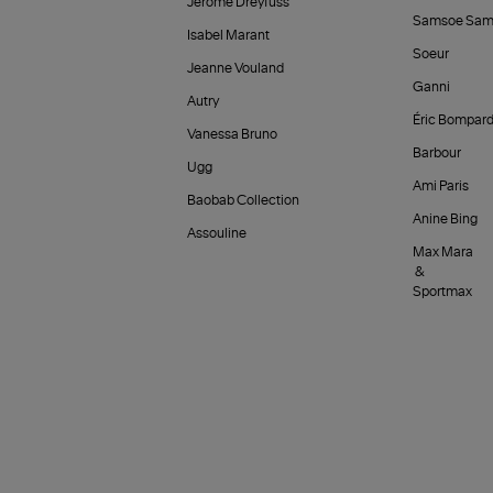
Jérôme Dreyfuss
Samsoe Sam
Isabel Marant
Soeur
Jeanne Vouland
Ganni
Autry
Éric Bompar
Vanessa Bruno
Barbour
Ugg
Ami Paris
Baobab Collection
Anine Bing
Assouline
Max Mara
&
Sportmax