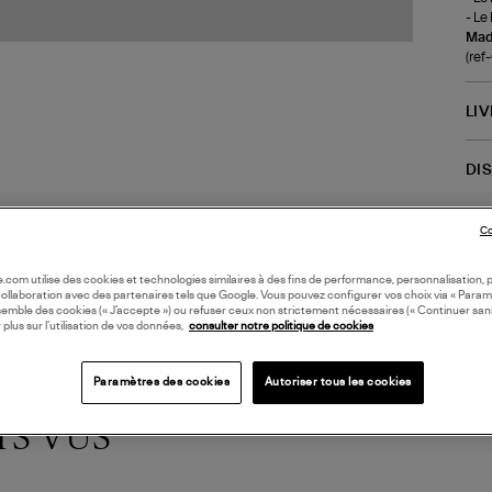
- Le
Made
(re
LI
DI
Coll
Co
oile.com utilise des cookies et technologies similaires à des fins de performance, personnalisation, p
collaboration avec des partenaires tels que Google. Vous pouvez configurer vos choix via « Param
semble des cookies (« J’accepte ») ou refuser ceux non strictement nécessaires (« Continuer san
 plus sur l’utilisation de vos données,
consulter notre politique de cookies
Paramètres des cookies
Autoriser tous les cookies
TS VUS