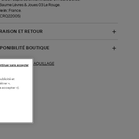
 Baume Lèvres & Joues 03 Le Rouge.
 in :
France.
f-CRQ22005)
VRAISON ET RETOUR
SPONIBILITÉ BOUTIQUE
MAQUILLAGE
ections similaires :
ntinuer sans accepter
ublicité et
étrer »,
s accepter »).