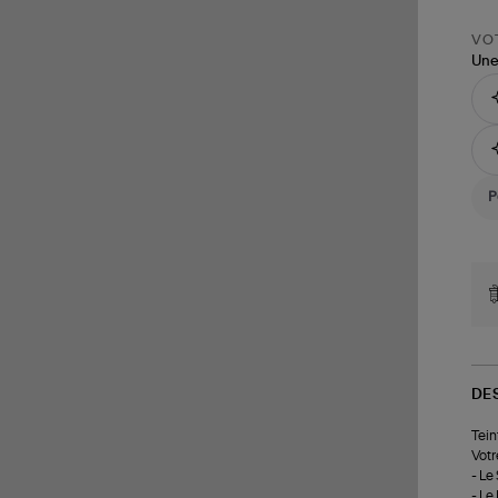
VOT
Une
DE
Tein
Votr
- Le
- Le