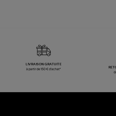
LIVRAISON GRATUITE
RET
à partir de 150 € d'achat*
d