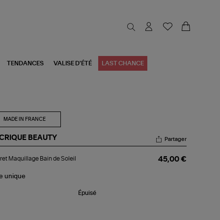
TENDANCES
VALISE D'ÉTÉ
LAST CHANCE
MADE IN FRANCE
 CRIQUE BEAUTY
Partager
fret
ret Maquillage Bain de Soleil
45,00 €
uillage
n
le
unique
eil
Épuisé