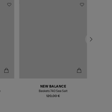
NEW BALANCE
e
Baskets 740 Sea Salt
Veste
120,00 €