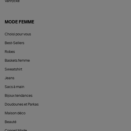
Vanrycke
MODE FEMME
Choisi pour vous
Best-Sellers
Robes
Baskets femme
Sweatshirt
Jeans
Sacs à main
Bijoux tendances
Doudounes et Parkas
Maison déco
Beauté
Conseil Mode