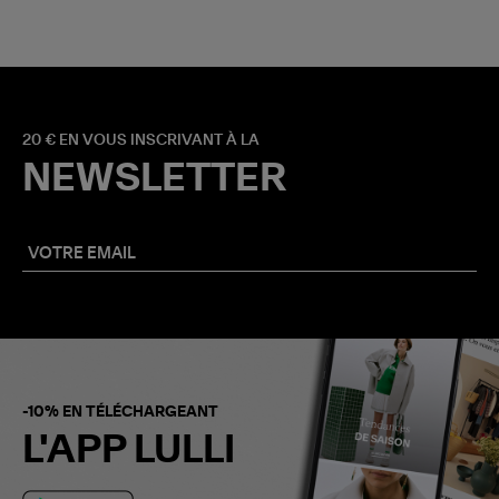
20 € EN VOUS INSCRIVANT À LA
NEWSLETTER
-10% EN TÉLÉCHARGEANT
L'APP LULLI