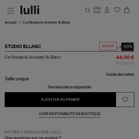
Aller au contenu principal
Accueil
Col Broderie Annette 1b Blanc
SOLDES
-60%
STUDIO BLLANC
Partager
Col
Col Broderie Annette 1b Blanc
44,00 €
Broderie
110,00 €
Annette
1b
Guide des tailles
Blanc
Taille
unique
Dernière pièce disponible
AJOUTER AU PANIER
VOIR DISPONIBILITÉ EN BOUTIQUE
VOTRE CONSEILLÈRE LULLI
Une question sur ce produit ?