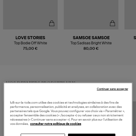
LOVE STORIES
SAMSOE SAMSOE
Top Bodie Off White
Top Sadisas Bright White
75,00 €
80,00 €
VOS DERNIERS PRODUITS VUS
Continuer sans accepter
lulli-sur-la-toile.com utilise des cookies et technologies similaires à des fins de
performance, personnalisation, publicité et analyses, en collaboration avec des
partenaires tels que Google. Vous pouvez configurer vos choix via « Paramétrer »,
accepter l’ensemble des cookies (« J’accepte ») ou refuser ceux non strictement
nécessaires (« Continuer sans accepter »). Pour en savoir plus sur l’utilisation de
vos données,
consulter notre politique de cookies