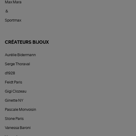
Max Mara
&
Sportmax
CRÉATEURS BIJOUX
Aurélie Bidermann
Serge Thoraval
d1928
Feidt Paris
Gigi Clozeau
Ginette NY
Pascale Monvoisin
Stone Paris
Vanessa Baroni