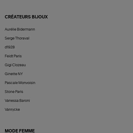
CRÉATEURS BIJOUX
Aurélie Bidermann
Serge Thoraval
d1928
Feidt Paris
Gigi Clozeau
Ginette NY
Pascale Monvoisin
Stone Paris
Vanessa Baroni
Vanrycke
MODE FEMME