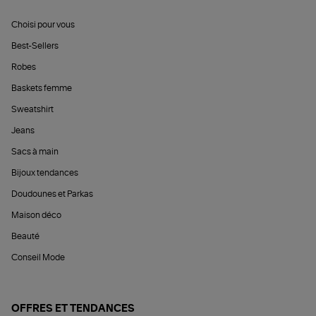
Choisi pour vous
Best-Sellers
Robes
Baskets femme
Sweatshirt
Jeans
Sacs à main
Bijoux tendances
Doudounes et Parkas
Maison déco
Beauté
Conseil Mode
OFFRES ET TENDANCES