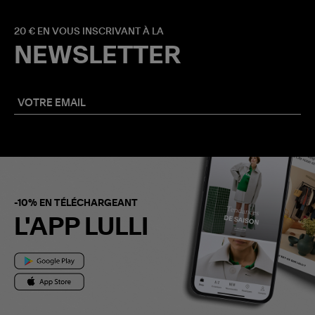
20 € EN VOUS INSCRIVANT À LA
NEWSLETTER
-10% EN TÉLÉCHARGEANT
L'APP LULLI