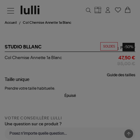
Aller au contenu principal
Accueil
Col Chemise Annette 1a Blanc
SOLDES
-50%
STUDIO BLLANC
Partager
Col
Col Chemise Annette 1a Blanc
47,50 €
Chemise
95,00 €
Annette
1a
Guide des tailles
Blanc
Taille
unique
Prendre votre taille habituelle.
Épuisé
VOTRE CONSEILLÈRE LULLI
Une question sur ce produit ?