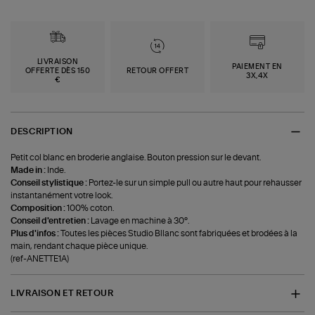
LIVRAISON
PAIEMENT EN
OFFERTE DÈS 150
RETOUR OFFERT
3X,4X
€
DESCRIPTION
Petit col blanc en broderie anglaise. Bouton pression sur le devant.
Made in :
Inde.
Conseil stylistique :
Portez-le sur un simple pull ou autre haut pour rehausser
instantanément votre look.
Composition :
100% coton.
Conseil d'entretien :
Lavage en machine à 30°.
Plus d'infos :
Toutes les pièces Studio Bllanc sont fabriquées et brodées à la
main, rendant chaque pièce unique.
(ref-ANETTE1A)
LIVRAISON ET RETOUR