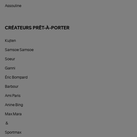
Assouline
CRÉATEURS PRÊT-À-PORTER
Kujten
Samsoe Samsoe
Soeur
Ganni
Éric Bompard
Barbour
Ami Paris
Anine Bing
Max Mara
&
Sportmax