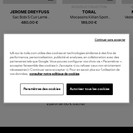
NOUVELLE COLLECTION
N
JEROME DREYFUSS
TORAL
Sac Bobi S Cuir Lamé
Mocassins Killian Sport
Veste
Champagne
Mousse
480,00 €
189,00 €
Continuer sans accepter
lulli-sur-la-toile.com utilise des cookies et technologies similaires à des fins de
performance, personnalisation, publicité et analyses, en collaboration avec des
partenaires tels que Google. Vous pouvez configurer vos choix via « Paramétrer »,
accepter l’ensemble des cookies (« J’accepte ») ou refuser ceux non strictement
nécessaires (« Continuer sans accepter »). Pour en savoir plus sur l’utilisation de
vos données,
consulter notre politique de cookies
Paramètres des cookies
Autoriser tous les cookies
LIVRAISON GRATUITE
à partir de 150 € d'achat*