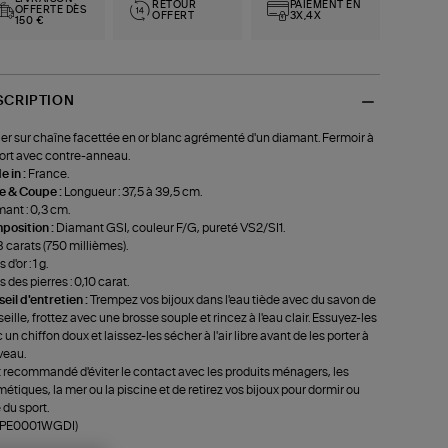
RETOUR
PAIEMENT EN
OFFERTE DÈS
OFFERT
3X,4X
150 €
SCRIPTION
ier sur chaîne facettée en or blanc agrémenté d'un diamant. Fermoir à
ort avec contre-anneau.
 in :
France.
le & Coupe :
Longueur : 37,5 à 39,5 cm.
ant : 0,3 cm.
position :
Diamant GSI, couleur F/G, pureté VS2/SI1.
8 carats (750 millièmes).
 d'or : 1 g.
s des pierres : 0,10 carat.
eil d'entretien :
Trempez vos bijoux dans l'eau tiède avec du savon de
eille, frottez avec une brosse souple et rincez à l'eau clair. Essuyez-les
 un chiffon doux et laissez-les sécher à l'air libre avant de les porter à
veau.
st recommandé d'éviter le contact avec les produits ménagers, les
étiques, la mer ou la piscine et de retirez vos bijoux pour dormir ou
 du sport.
f-PE0001WGDI)