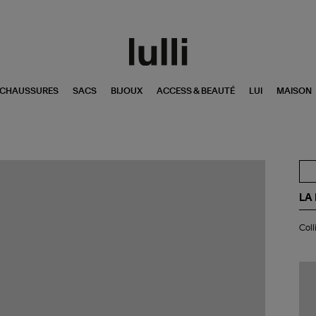
CHAUSSURES
SACS
BIJOUX
ACCESS & BEAUTÉ
LUI
MAISON
LA
Col
Coll
36
Di
Bri
0,1
Or
Bla