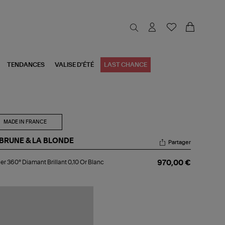
TENDANCES
VALISE D'ÉTÉ
LAST CHANCE
MADE IN FRANCE
 BRUNE & LA BLONDE
Partager
lier
ier 360° Diamant Brillant 0,10 Or Blanc
970,00 €
0°
amant
llant
0
nc