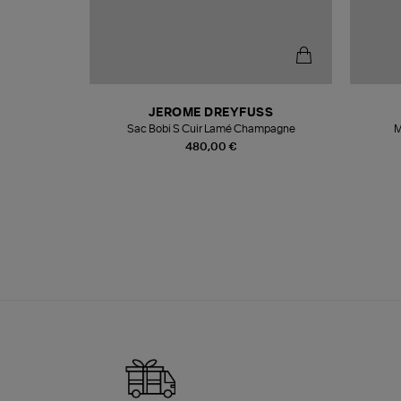
N
JEROME DREYFUSS
te
Sac Bobi S Cuir Lamé Champagne
M
480,00 €