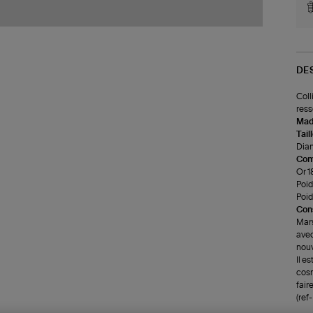
DE
Coll
ress
Made
Tail
Diam
Com
Or 1
Poids
Poid
Cons
Mars
avec
nou
Il e
cosm
faire
(re