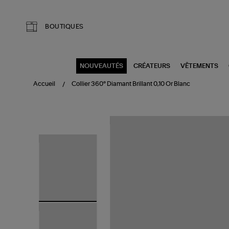
Aller au contenu principal
BOUTIQUES
NOUVEAUTÉS
CRÉATEURS
VÊTEMENTS
Accueil
Collier 360° Diamant Brillant 0,10 Or Blanc