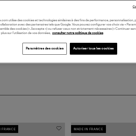
Co
LI
oile.com utilise des cookies et technologies similaires à des fins de performance, personnalisation, p
DI
collaboration avec des partenaires tels que Google. Vous pouvez configurer vos choix via « Param
semble des cookies (« J’accepte ») ou refuser ceux non strictement nécessaires (« Continuer san
 plus sur l’utilisation de vos données,
consulter notre politique de cookies
Coll
BIJ
Paramètres des cookies
Autoriser tous les cookies
N FRANCE
MADE IN FRANCE