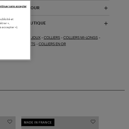
ntinuer sans accepter
VRAISON ET RETOUR
ublicité et
SPONIBILITÉ BOUTIQUE
étrer »,
s accepter »).
BIJOUX
-
COLLIERS
-
COLLIERS MI-LONGS
-
ections similaires :
OUX FINS
-
DIAMANTS
-
COLLIERS EN OR
MADE IN FRANCE