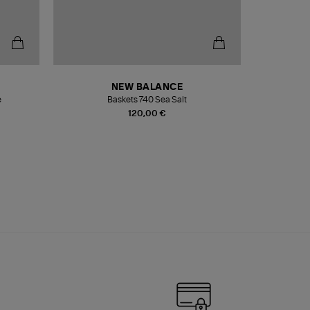
NEW BALANCE
e
Baskets 740 Sea Salt
Veste
120,00 €