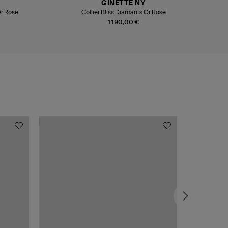
GINETTE NY
Or Rose
Collier Bliss Diamants Or Rose
Co
1 190,00 €