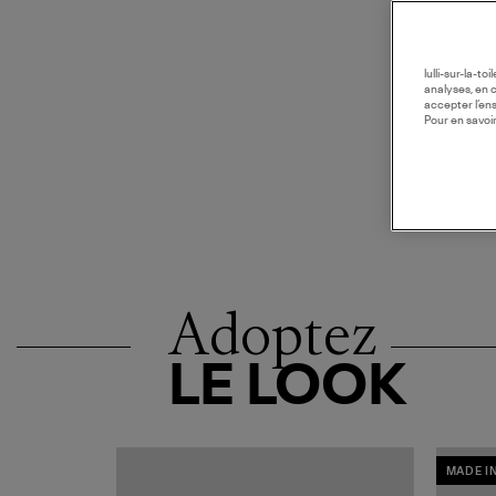
lulli-sur-la-t
analyses, en 
accepter l’en
Pour en savoir
Adoptez
LE LOOK
MADE I