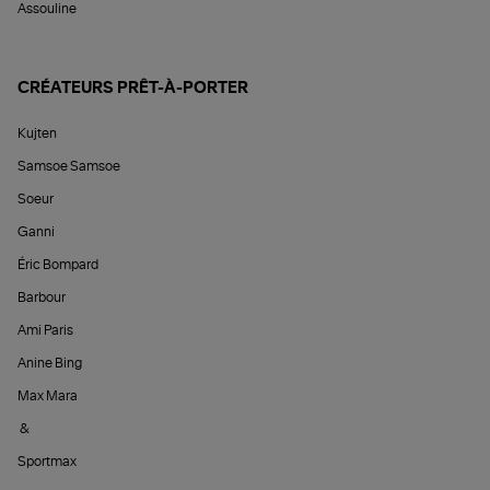
Assouline
CRÉATEURS PRÊT-À-PORTER
Kujten
Samsoe Samsoe
Soeur
Ganni
Éric Bompard
Barbour
Ami Paris
Anine Bing
Max Mara
&
Sportmax