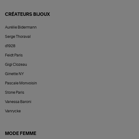
CRÉATEURS BIJOUX
Aurélie Bidermann
Serge Thoraval
d1928
Feidt Paris
Gigi Clozeau
Ginette NY
Pascale Monvoisin
Stone Paris
Vanessa Baroni
Vanrycke
MODE FEMME