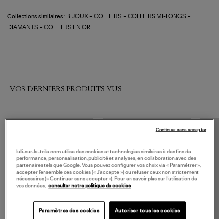
-
-
-
BIJOUX
COLLIERS
COLLIERS MI-LONGS
Collections similaires :
-
DIAMANTS
COLLIERS EN OR
VOS DERNIERS PRODUITS VUS
Continuer sans accepter
lulli-sur-la-toile.com utilise des cookies et technologies similaires à des fins de
performance, personnalisation, publicité et analyses, en collaboration avec des
partenaires tels que Google. Vous pouvez configurer vos choix via « Paramétrer »,
accepter l’ensemble des cookies (« J’accepte ») ou refuser ceux non strictement
nécessaires (« Continuer sans accepter »). Pour en savoir plus sur l’utilisation de
vos données,
consulter notre politique de cookies
Paramètres des cookies
Autoriser tous les cookies