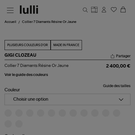
Aller au contenu principal
Accueil
Collier 7 Diamants Résine Or Jaune
PLUSIEURS COULEURS D'OR
MADE IN FRANCE
GIGI CLOZEAU
Partager
Collier
Collier 7 Diamants Résine Or Jaune
2 400,00 €
7
Diamants
Voir le guide des couleurs
Résine
Or
Guide des tailles
Jaune
Couleur
Choisir une option