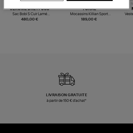
NOUVELLE COLLECTION
N
JEROME DREYFUSS
TORAL
Sac Bobi S Cuir Lamé
Mocassins Killian Sport
Veste
Champagne
Mousse
480,00 €
189,00 €
LIVRAISON GRATUITE
à partir de 150 € d'achat*