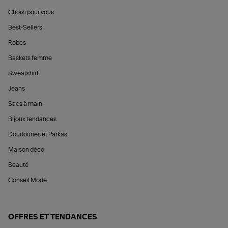
Choisi pour vous
Best-Sellers
Robes
Baskets femme
Sweatshirt
Jeans
Sacs à main
Bijoux tendances
Doudounes et Parkas
Maison déco
Beauté
Conseil Mode
OFFRES ET TENDANCES