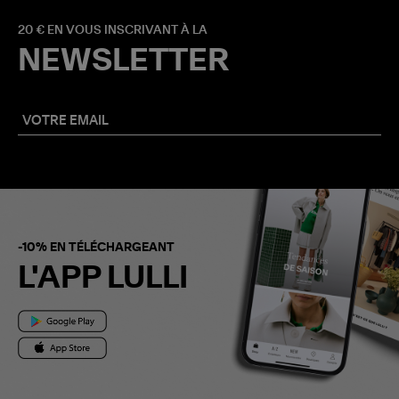
20 € EN VOUS INSCRIVANT À LA
NEWSLETTER
-10% EN TÉLÉCHARGEANT
L'APP LULLI