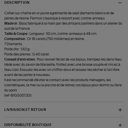
DESCRIPTION
Collier sur chaîne en or jaune agrémenté de sept diamants blancs et de
perles de résine. Fermoir classique à ressort avec contre-anneau.
Made in :
Bijou fabriqué à la main par des artisans joailliers dans un atelier du
sud de la France.
Taille & Coupe :
Longueur : 50 cm, contre-anneaux à 48 cm.
Composition :
Or 18 carats (750 millièmes) et résine.
7 Diamants.
Poids d'or : 1,62 g.
Poids des pierres : 0,40 carat.
Conseil d'entretien :
Pour raviver l'éclat de vos bijoux, trempez-les dans l'eau
tiède avec du savon de Marseille, frottez avec une brosse souple et rincez à
l'eau clair. Essuyez-les avec un chiffon doux et laissez-les sécher à l'air libre
avant de les porter à nouveau.
Il est recommandé d'éviter le contact avec les produits ménagers, les
cosmétiques, la mer ou la piscine et de retirez vos bijoux pour dormir ou faire
du sport.
(ref-B1GS007JDI)
LIVRAISON ET RETOUR
DISPONIBILITÉ BOUTIQUE