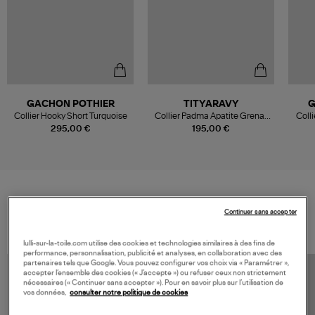
GACHON POTHIER
TITYARAVY
G
Collier Hooky Short Turquoise
Collier Padma Apatite Grenat
Colli
Argent Doré
295,00 €
195,00 €
VOS DERNIERS PRODUITS VUS
Continuer sans accepter
lulli-sur-la-toile.com utilise des cookies et technologies similaires à des fins de
performance, personnalisation, publicité et analyses, en collaboration avec des
partenaires tels que Google. Vous pouvez configurer vos choix via « Paramétrer »,
accepter l’ensemble des cookies (« J’accepte ») ou refuser ceux non strictement
nécessaires (« Continuer sans accepter »). Pour en savoir plus sur l’utilisation de
vos données,
consulter notre politique de cookies