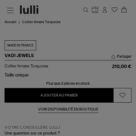
Aller au contenu principal
Accueil
Collier Amare Turquoise
MADE IN FRANCE
VADI JEWELS
Partager
Collier
Collier Amare Turquoise
210,00 €
Amare
Turquoise
Taille
unique
Plus que 2 pièces en stock
AJOUTER AU PANIER
VOIR DISPONIBILITÉ EN BOUTIQUE
VOTRE CONSEILLÈRE LULLI
Une question sur ce produit ?