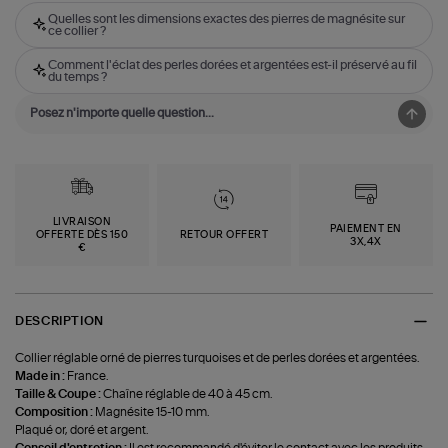
Quelles sont les dimensions exactes des pierres de magnésite sur
ce collier ?
Comment l'éclat des perles dorées et argentées est-il préservé au fil
du temps ?
LIVRAISON
PAIEMENT EN
OFFERTE DÈS 150
RETOUR OFFERT
3X,4X
€
DESCRIPTION
Collier réglable orné de pierres turquoises et de perles dorées et argentées.
Made in :
France.
Taille & Coupe :
Chaîne réglable de 40 à 45 cm.
Composition :
Magnésite 15-10 mm.
Plaqué or, doré et argent.
Conseil d'entretien :
Il est recommandé d'éviter le contact avec les produits