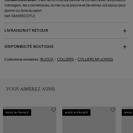
ménagers, les cosmétiques, la mer ou la piscine et de retirez vos bijoux pour
dormir ou faire du sport.
(ref-AMARECOTU)
LIVRAISON ET RETOUR
DISPONIBILITÉ BOUTIQUE
-
-
BIJOUX
COLLIERS
COLLIERS MI-LONGS
Collections similaires :
VOUS AIMEREZ AUSSI
MADE IN FRANCE
MADE IN FRANCE
MADE 