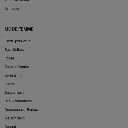
Vanessa Baroni
Vanrycke
MODE FEMME
Choisi pour vous
Best-Sellers
Robes
Baskets femme
Sweatshirt
Jeans
Sacs à main
Bijoux tendances
Doudounes et Parkas
Maison déco
Beauté