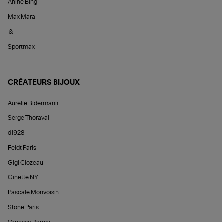
Anine Bing
Max Mara
&
Sportmax
CRÉATEURS BIJOUX
Aurélie Bidermann
Serge Thoraval
d1928
Feidt Paris
Gigi Clozeau
Ginette NY
Pascale Monvoisin
Stone Paris