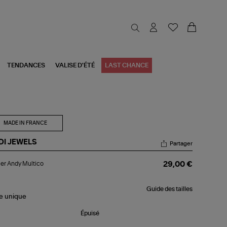
TENDANCES
VALISE D'ÉTÉ
LAST CHANCE
MADE IN FRANCE
DI JEWELS
Partager
lier
ier Andy Multico
29,00 €
dy
tico
Guide des tailles
le
unique
Épuisé