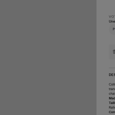
VOT
Une
DE
Coll
tran
chai
Made
Tail
Rall
Com