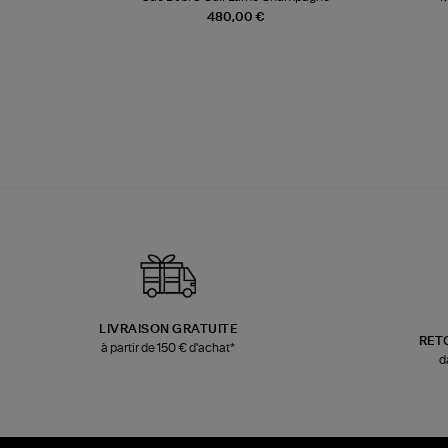
480,00 €
LIVRAISON GRATUITE
RET
à partir de 150 € d'achat*
d