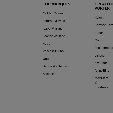
TOP MARQUES
CRÉATEUR
PORTER
Golden Goose
Kujten
Jérôme Dreyfuss
Samsoe Sam
Isabel Marant
Soeur
Jeanne Vouland
Ganni
Autry
Éric Bompar
Vanessa Bruno
Barbour
Ugg
Ami Paris
Baobab Collection
Anine Bing
Assouline
Max Mara
&
Sportmax