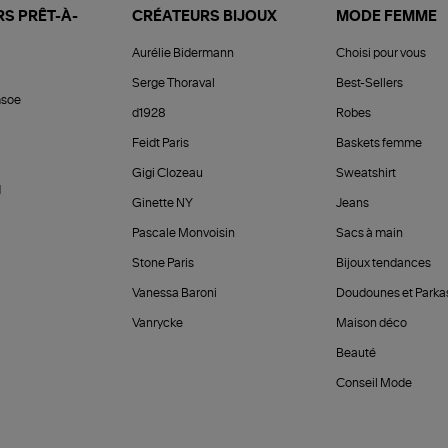
S PRÊT-À-
CRÉATEURS BIJOUX
MODE FEMME
Aurélie Bidermann
Choisi pour vous
Serge Thoraval
Best-Sellers
soe
d1928
Robes
Feidt Paris
Baskets femme
Gigi Clozeau
Sweatshirt
d
Ginette NY
Jeans
Pascale Monvoisin
Sacs à main
Stone Paris
Bijoux tendances
Vanessa Baroni
Doudounes et Parka
Vanrycke
Maison déco
Beauté
Conseil Mode