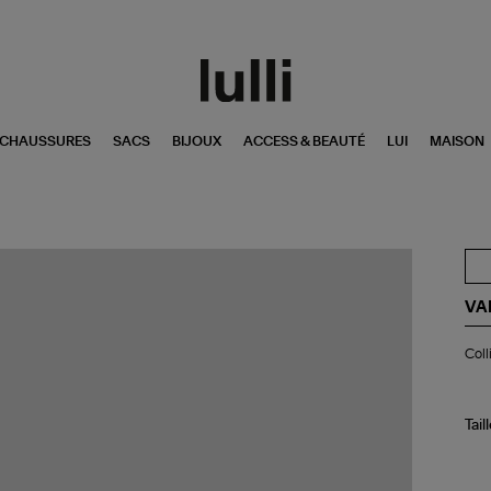
CHAUSSURES
SACS
BIJOUX
ACCESS & BEAUTÉ
LUI
MAISON
VA
Col
Coll
An
Mul
Tail