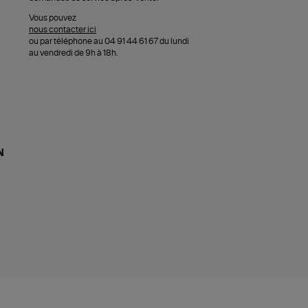
Vous pouvez
nous contacter ici
ou par téléphone au 04 91 44 61 67 du lundi
au vendredi de 9h à 18h.
N