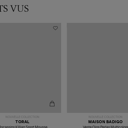
TS VUS
NOUVELLE COLLECTION
NOUVELLE COLLECTION
TORAL
MAISON BADIGO
ocassins Killian Sport Mousse
Veste Ojos Perlas Multicolor