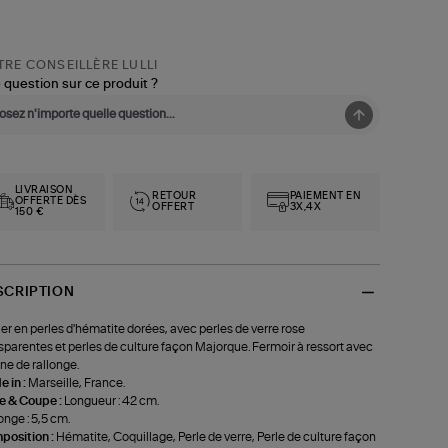
RE CONSEILLÈRE LULLI
 question sur ce produit ?
LIVRAISON
RETOUR
PAIEMENT EN
OFFERTE DÈS
OFFERT
3X,4X
150 €
SCRIPTION
ier en perles d'hématite dorées, avec perles de verre rose
sparentes et perles de culture façon Majorque. Fermoir à ressort avec
ne de rallonge.
 in :
Marseille, France.
le & Coupe :
Longueur : 42 cm.
onge : 5,5 cm.
position :
Hématite, Coquillage, Perle de verre, Perle de culture façon