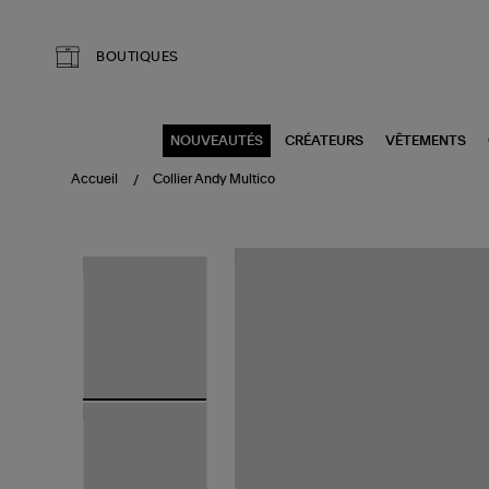
Aller au contenu principal
BOUTIQUES
NOUVEAUTÉS
CRÉATEURS
VÊTEMENTS
Accueil
Collier Andy Multico