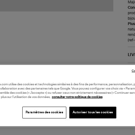
Maj
Cons
prod
bijo
Plus
natu
rend
(re
LI
DI
Co
oile.com utilise des cookies et technologies similaires à des fins de performance, personnalisation, p
Coll
collaboration avec des partenaires tels que Google. Vous pouvez configurer vos choix via « Param
semble des cookies (« J’accepte ») ou refuser ceux non strictement nécessaires (« Continuer san
 plus sur l’utilisation de vos données,
consulter notre politique de cookies
Paramètres des cookies
Autoriser tous les cookies