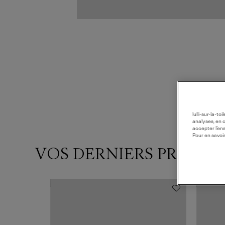
lulli-sur-la-t
analyses, en 
accepter l’en
Pour en savoir
VOS DERNIERS PRODUI