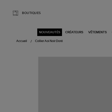
Aller au contenu principal
BOUTIQUES
NOUVEAUTÉS
CRÉATEURS
VÊTEMENTS
Accueil
Collier Aoi Noir Doré