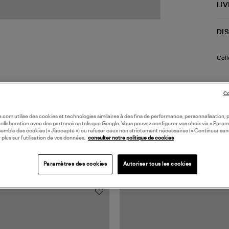
LI
DI
Coll
Co
oile.com utilise des cookies et technologies similaires à des fins de performance, personnalisation, p
collaboration avec des partenaires tels que Google. Vous pouvez configurer vos choix via « Param
semble des cookies (« J’accepte ») ou refuser ceux non strictement nécessaires (« Continuer san
 plus sur l’utilisation de vos données,
consulter notre politique de cookies
TS VUS
Paramètres des cookies
Autoriser tous les cookies