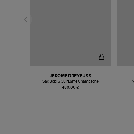
N
JEROME DREYFUSS
te
Sac Bobi S Cuir Lamé Champagne
M
480,00 €