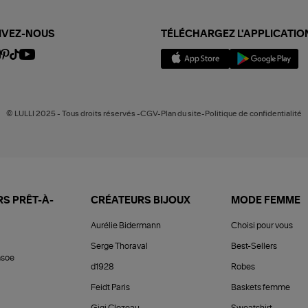
IVEZ-NOUS
TÉLÉCHARGEZ L'APPLICATIO
© LULLI 2025 - Tous droits réservés -CGV-Plan du site-Politique de confidentialité
S PRÊT-À-
CRÉATEURS BIJOUX
MODE FEMME
Aurélie Bidermann
Choisi pour vous
Serge Thoraval
Best-Sellers
soe
d1928
Robes
Feidt Paris
Baskets femme