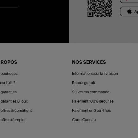
PROPOS
NOS SERVICES
 boutiques
Informations sur la livraison
est Lulli ?
Retour gratuit
 garanties
Suivre ma commande
 garanties Bijoux
Paiement 100% sécurisé
 offres & conditions
Paiement en 3 ou 4 fois
offres d'emploi
Carte Cadeau