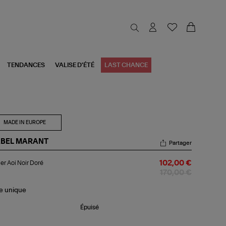
TENDANCES
VALISE D'ÉTÉ
LAST CHANCE
MADE IN EUROPE
ABEL MARANT
Partager
lier
ier Aoi Noir Doré
102,00 €
r
170,00 €
ré
le
unique
Épuisé