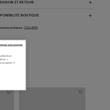
VRAISON ET RETOUR
SPONIBILITÉ BOUTIQUE
COLLIERS
ections similaires :
ntinuer sans accepter
ublicité et
étrer »,
s accepter »).