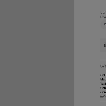
VOT
Une
DE
Coll
Made
Tail
Com
Cons
(re