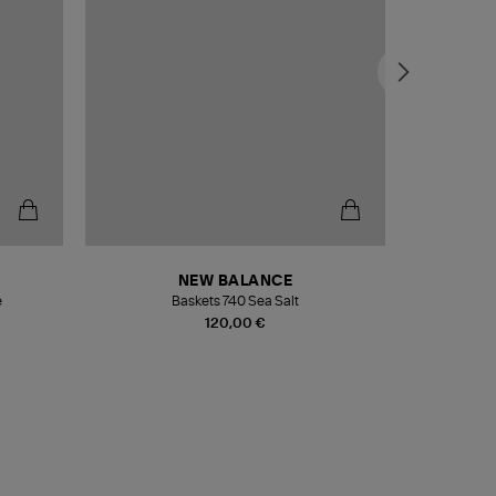
NEW BALANCE
e
Baskets 740 Sea Salt
Veste
120,00 €