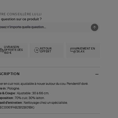
RE CONSEILLÈRE LULLI
 question sur ce produit ?
LIVRAISON
RETOUR
PAIEMENT EN
OFFERTE DÈS
OFFERT
3X,4X
150 €
SCRIPTION
ier en cuir noir, ajustable à nouer autour du cou. Pendentif doré.
 in :
Pologne.
le & Coupe :
Ajustable : 30 à 66 cm.
position :
70% cuir, 30% laiton.
eil d'entretien :
Nettoyage chez un spécialiste.
f-EC0061FAB2B12B01BK)