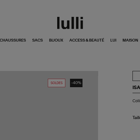
CHAUSSURES
SACS
BIJOUX
ACCESS & BEAUTÉ
LUI
MAISON
-40%
SOLDES
IS
Col
Coll
Aoi
Noi
Do
Tail