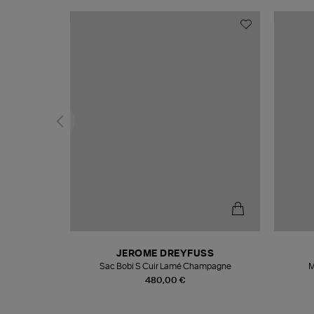
N
JEROME DREYFUSS
te
Sac Bobi S Cuir Lamé Champagne
M
480,00 €