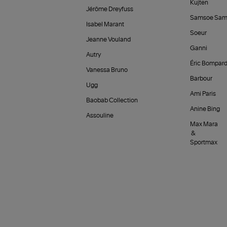
Kujten
Jérôme Dreyfuss
Samsoe Sam
Isabel Marant
Soeur
Jeanne Vouland
Ganni
Autry
Éric Bompar
Vanessa Bruno
Barbour
Ugg
Ami Paris
Baobab Collection
Anine Bing
Assouline
Max Mara
&
Sportmax