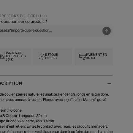
RE CONSEILLÈRE LULLI
 question sur ce produit ?
LIVRAISON
RETOUR
PAIEMENT EN
OFFERTE DÈS
OFFERT
3X,4X
150 €
SCRIPTION
de cou en pierres naturelles unakite. Pendentifs ronds en laiton doré.
oir avec anneau à ressort. Plaque avec logo "Isabel Marant" gravé
 in :
Pologne.
le & Coupe :
Longueur : 39 cm.
position :
55% Pierre, 45% Laiton
eil d'entretien :
Évitez le contact avec l'eau, les produits ménagers,
cosmétiques et retirez vos bijoux pour dormir ou faire du sport. La patine