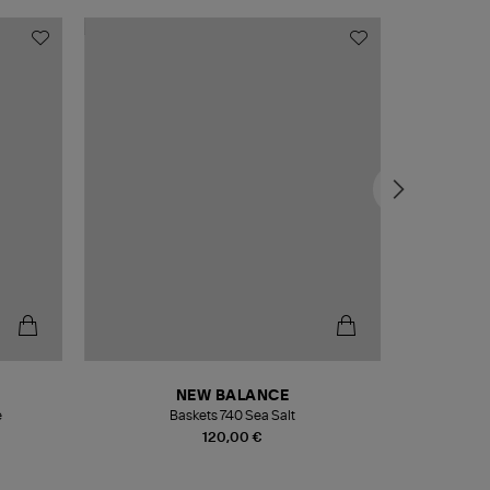
NEW BALANCE
e
Baskets 740 Sea Salt
Veste
120,00 €