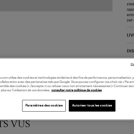
s’es
rapi
entr
(re
LI
DI
Co
Coll
oile.com utilise des cookies et technologies similaires à des fins de performance, personnalisation, p
collaboration avec des partenaires tels que Google. Vous pouvez configurer vos choix via « Param
semble des cookies (« J’accepte ») ou refuser ceux non strictement nécessaires (« Continuer san
 plus sur l’utilisation de vos données,
consulter notre politique de cookies
Paramètres des cookies
Autoriser tous les cookies
TS VUS