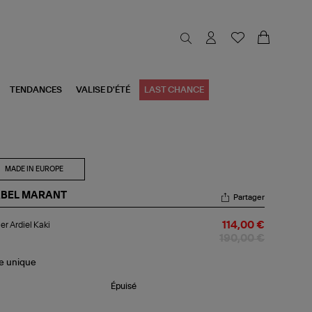
TENDANCES
VALISE D'ÉTÉ
LAST CHANCE
MADE IN EUROPE
ABEL MARANT
Partager
lier
ier Ardiel Kaki
114,00 €
iel
i
190,00 €
le
unique
Épuisé