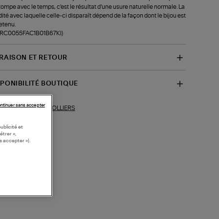
tompe avec le temps, c'est le résultat d'une usure naturelle normale. La
dité avec laquelle celle-ci disparaît dépend de la façon dont le bijou est
etenu.
f-RC0055FAC1B01B67KI)
VRAISON ET RETOUR
SPONIBILITÉ BOUTIQUE
ntinuer sans accepter
COLLIERS
ections similaires :
ublicité et
étrer »,
s accepter »).