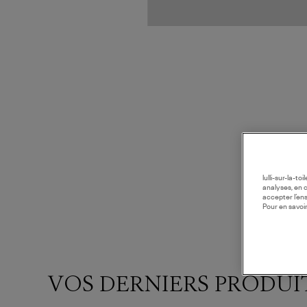
lulli-sur-la-t
analyses, en 
accepter l’en
Pour en savoir
VOS DERNIERS PRODUI