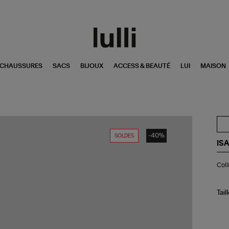
CHAUSSURES
SACS
BIJOUX
ACCESS & BEAUTÉ
LUI
MAISON
-40%
SOLDES
IS
Col
Coll
Ard
Kak
Tail