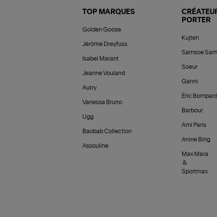
TOP MARQUES
CRÉATEUR
PORTER
Golden Goose
Kujten
Jérôme Dreyfuss
Samsoe Sam
Isabel Marant
Soeur
Jeanne Vouland
Ganni
Autry
Éric Bompar
Vanessa Bruno
Barbour
Ugg
Ami Paris
Baobab Collection
Anine Bing
Assouline
Max Mara
&
Sportmax