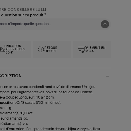
RE CONSEILLÈRE LULLI
 question sur ce produit ?
LIVRAISON
RETOUR
PAIEMENT EN
OFFERTE DÈS
OFFERT
3X,4X
150 €
SCRIPTION
ier en or rose avec pendentif rond pavé de diamants. Un bijou
mporel pour agrémenter vos looks d'une touche de lumière.
le & Coupe :
Longueur : 40 à 42 cm.
position :
Or 18 carats (750 millièmes).
 or : 1 g.
s diamant(s) : 0,03 ct.
eur diamant(s) : g.
té diamant(s) : v-s.
eil d'entretien :
Pour prendre soin de votre bijou Vanrycke, il est