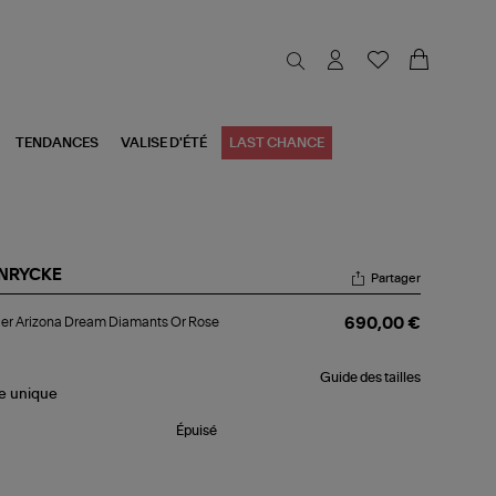
TENDANCES
VALISE D'ÉTÉ
LAST CHANCE
NRYCKE
Partager
lier
ier Arizona Dream Diamants Or Rose
690,00 €
zona
eam
amants
Guide des tailles
le
unique
se
Épuisé