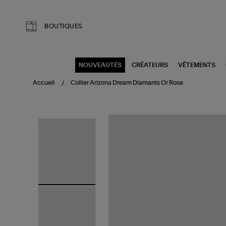
Aller au contenu principal
BOUTIQUES
NOUVEAUTÉS
CRÉATEURS
VÊTEMENTS
Accueil
Collier Arizona Dream Diamants Or Rose