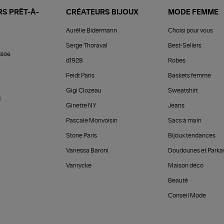
S PRÊT-À-
CRÉATEURS BIJOUX
MODE FEMME
Aurélie Bidermann
Choisi pour vous
Serge Thoraval
Best-Sellers
soe
d1928
Robes
Feidt Paris
Baskets femme
Gigi Clozeau
Sweatshirt
d
Ginette NY
Jeans
Pascale Monvoisin
Sacs à main
Stone Paris
Bijoux tendances
Vanessa Baroni
Doudounes et Parka
Vanrycke
Maison déco
Beauté
Conseil Mode