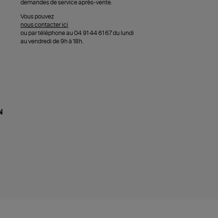
demandes de service après-vente.
Vous pouvez
nous contacter ici
ou par téléphone au 04 91 44 61 67 du lundi
au vendredi de 9h à 18h.
N