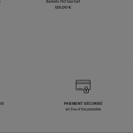
e
Baskets 740 Sea Salt
Veste
120,00 €
3/5
PAIEMENT SÉCURISÉ
en 3 ou 4 fois possible