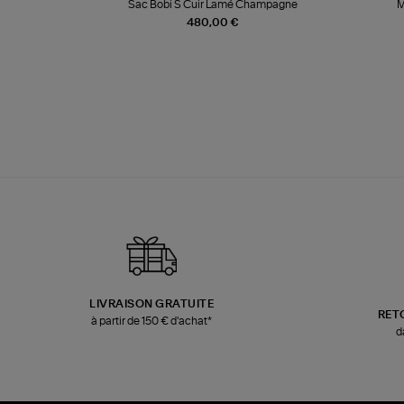
te
Sac Bobi S Cuir Lamé Champagne
M
480,00 €
LIVRAISON GRATUITE
RET
à partir de 150 € d'achat*
d