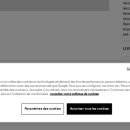
reco
les 
fair
lors
Rang
le p
(ref
LI
DI
Co
Coll
oile.com utilise des cookies et technologies similaires à des fins de performance, personnalisation, p
DIA
collaboration avec des partenaires tels que Google. Vous pouvez configurer vos choix via « Param
semble des cookies (« J’accepte ») ou refuser ceux non strictement nécessaires (« Continuer san
 plus sur l’utilisation de vos données,
consulter notre politique de cookies
Paramètres des cookies
Autoriser tous les cookies