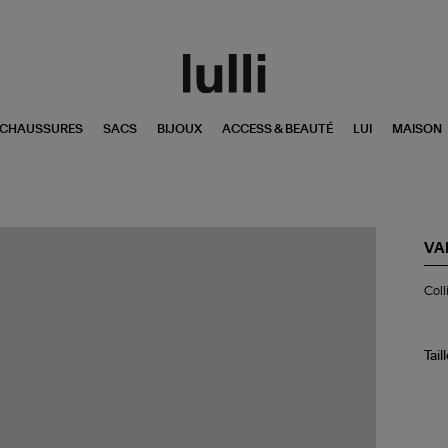
CHAUSSURES
SACS
BIJOUX
ACCESS & BEAUTÉ
LUI
MAISON
VA
Col
Coll
Ari
Dr
Di
Or
Tail
Ro