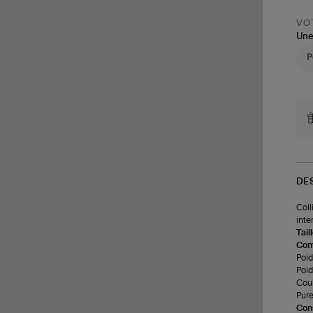
VOT
Une
DE
Coll
inte
Tail
Com
Poids
Poid
Coul
Pure
Cons