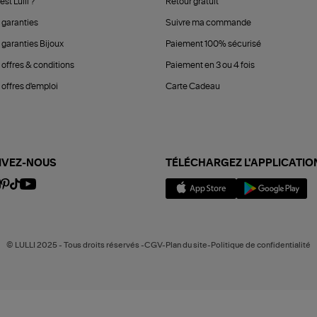
est Lulli ?
Retour gratuit
 garanties
Suivre ma commande
 garanties Bijoux
Paiement 100% sécurisé
 offres & conditions
Paiement en 3 ou 4 fois
offres d'emploi
Carte Cadeau
IVEZ-NOUS
TÉLÉCHARGEZ L'APPLICATIO
© LULLI 2025 - Tous droits réservés -CGV-Plan du site-Politique de confidentialité