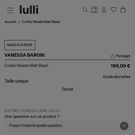
Aller au contenu principal
Accueil
Collier Beads Matt Black
MADE IN EUROPE
VANESSA BARONI
Partager
Collier
Collier Beads Matt Black
199,00 €
Beads
Matt
Guide des tailles
Black
Taille
unique
Épuisé
VOTRE CONSEILLÈRE LULLI
Une question sur ce produit ?