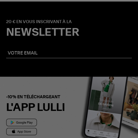
20 € EN VOUS INSCRIVANT À LA
NEWSLETTER
-10% EN TÉLÉCHARGEANT
L'APP LULLI