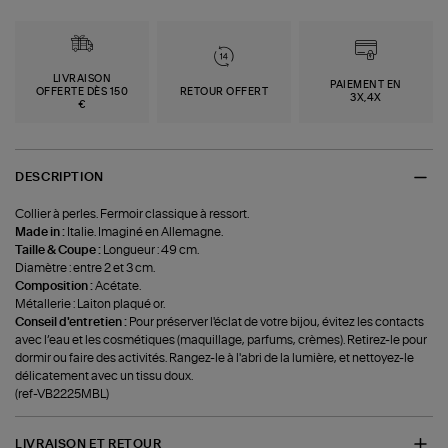
LIVRAISON
PAIEMENT EN
OFFERTE DÈS 150
RETOUR OFFERT
3X,4X
€
DESCRIPTION
Collier à perles. Fermoir classique à ressort.
Made in :
Italie. Imaginé en Allemagne.
Taille & Coupe :
Longueur : 49 cm.
Diamètre : entre 2 et 3 cm.
Composition :
Acétate.
Métallerie : Laiton plaqué or.
Conseil d'entretien :
Pour préserver l'éclat de votre bijou, évitez les contacts
avec l’eau et les cosmétiques (maquillage, parfums, crèmes). Retirez-le pour
dormir ou faire des activités. Rangez-le à l'abri de la lumière, et nettoyez-le
délicatement avec un tissu doux.
(ref-VB2225MBL)
LIVRAISON ET RETOUR