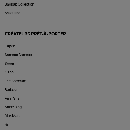
Baobab Collection
Assouline
CRÉATEURS PRÊT-À-PORTER
Kujten
Samsoe Samsoe
Soeur
Ganni
Éric Bompard
Barbour
Ami Paris
Anine Bing
Max Mara
&