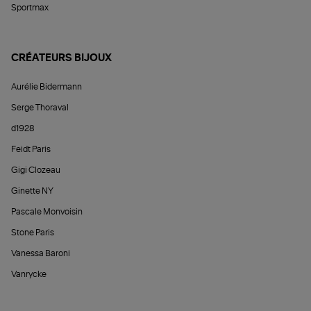
Sportmax
CRÉATEURS BIJOUX
Aurélie Bidermann
Serge Thoraval
d1928
Feidt Paris
Gigi Clozeau
Ginette NY
Pascale Monvoisin
Stone Paris
Vanessa Baroni
Vanrycke