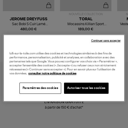
NOUVELLE COLLECTION
N
JEROME DREYFUSS
TORAL
Sac Bobi S Cuir Lamé
Mocassins Killian Sport
Veste
Champagne
Mousse
480,00 €
189,00 €
Continuer sans accepter
lulli-sur-la-toile.com utilise des cookies et technologies similaires à des fins de
performance, personnalisation, publicité et analyses, en collaboration avec des
partenaires tels que Google. Vous pouvez configurer vos choix via « Paramétrer »,
accepter l’ensemble des cookies (« J’accepte ») ou refuser ceux non strictement
nécessaires (« Continuer sans accepter »). Pour en savoir plus sur l’utilisation de
vos données,
consulter notre politique de cookies
Paramètres des cookies
Autoriser tous les cookies
LIVRAISON GRATUITE
à partir de 150 € d'achat*