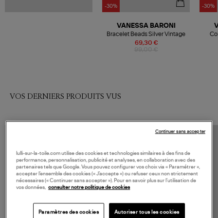
-30%
-30%
VANESSA BARONI
Bracelet Beads Silver Vintage
Col
69,30 €
99,00 €
VOS DERNIERS PRODUITS VUS
Continuer sans accepter
lulli-sur-la-toile.com utilise des cookies et technologies similaires à des fins de
performance, personnalisation, publicité et analyses, en collaboration avec des
partenaires tels que Google. Vous pouvez configurer vos choix via « Paramétrer »,
accepter l’ensemble des cookies (« J’accepte ») ou refuser ceux non strictement
nécessaires (« Continuer sans accepter »). Pour en savoir plus sur l’utilisation de
vos données,
consulter notre politique de cookies
Paramètres des cookies
Autoriser tous les cookies