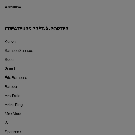
Assouline
CRÉATEURS PRÊT-À-PORTER
Kujten
Samsoe Samsoe
Soeur
Ganni
Éric Bompard
Barbour
Ami Paris
Anine Bing
Max Mara
&
Sportmax