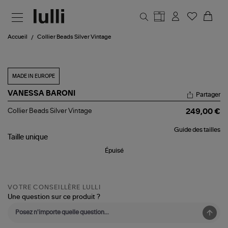
Aller au contenu principal
Accueil
Collier Beads Silver Vintage
MADE IN EUROPE
VANESSA BARONI
Partager
Collier
Collier Beads Silver Vintage
249,00 €
Beads
Silver
Guide des tailles
Vintage
Taille
unique
Épuisé
VOTRE CONSEILLÈRE LULLI
Une question sur ce produit ?