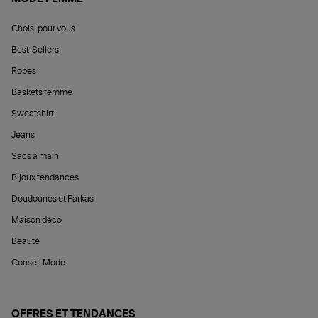
Choisi pour vous
Best-Sellers
Robes
Baskets femme
Sweatshirt
Jeans
Sacs à main
Bijoux tendances
Doudounes et Parkas
Maison déco
Beauté
Conseil Mode
OFFRES ET TENDANCES