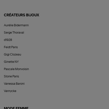
CRÉATEURS BIJOUX
Aurélie Bidermann
Serge Thoraval
d1928
Feidt Paris
Gigi Clozeau
Ginette NY
Pascale Monvoisin
Stone Paris
Vanessa Baroni
Vanrycke
MODE FEMME