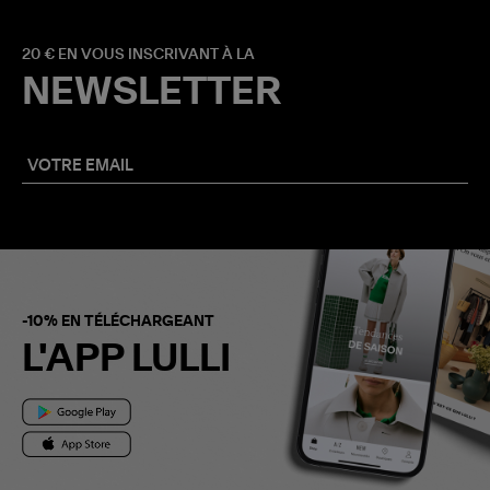
20 € EN VOUS INSCRIVANT À LA
NEWSLETTER
-10% EN TÉLÉCHARGEANT
L'APP LULLI