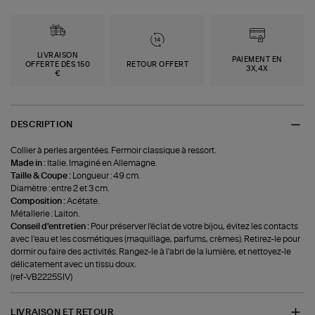
LIVRAISON
PAIEMENT EN
OFFERTE DÈS 150
RETOUR OFFERT
3X,4X
€
DESCRIPTION
Collier à perles argentées. Fermoir classique à ressort.
Made in :
Italie. Imaginé en Allemagne.
Taille & Coupe :
Longueur : 49 cm.
Diamètre : entre 2 et 3 cm.
Composition :
Acétate.
Métallerie : Laiton.
Conseil d'entretien :
Pour préserver l'éclat de votre bijou, évitez les contacts
avec l’eau et les cosmétiques (maquillage, parfums, crèmes). Retirez-le pour
dormir ou faire des activités. Rangez-le à l'abri de la lumière, et nettoyez-le
délicatement avec un tissu doux.
(ref-VB2225SIV)
LIVRAISON ET RETOUR