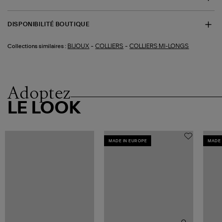
DISPONIBILITÉ BOUTIQUE
-
-
BIJOUX
COLLIERS
COLLIERS MI-LONGS
Collections similaires :
Adoptez
LE LOOK
MADE IN EUROPE
MADE 