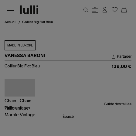
Aller au contenu principal
Accueil
Collier Big Flat Bleu
MADE IN EUROPE
VANESSA BARONI
Partager
Collier
Collier Big Flat Bleu
139,00 €
Big
Flat
Bleu
Guide des tailles
Taille
unique
Épuisé