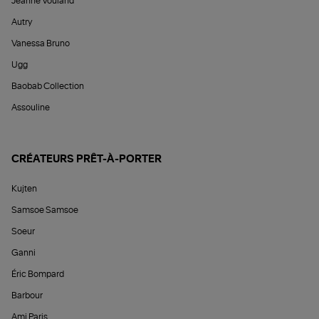
Jeanne Vouland
Autry
Vanessa Bruno
Ugg
Baobab Collection
Assouline
CRÉATEURS PRÊT-À-PORTER
Kujten
Samsoe Samsoe
Soeur
Ganni
Éric Bompard
Barbour
Ami Paris