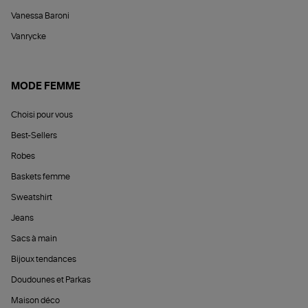
Vanessa Baroni
Vanrycke
MODE FEMME
Choisi pour vous
Best-Sellers
Robes
Baskets femme
Sweatshirt
Jeans
Sacs à main
Bijoux tendances
Doudounes et Parkas
Maison déco