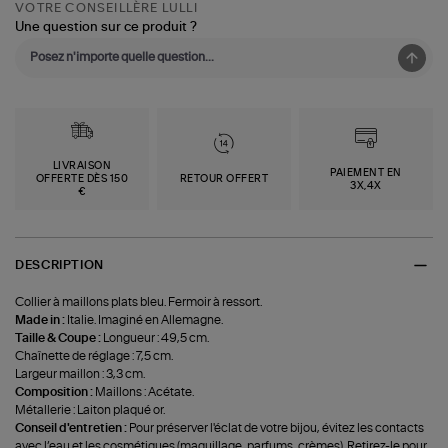
VOTRE CONSEILLÈRE LULLI
Une question sur ce produit ?
LIVRAISON
PAIEMENT EN
OFFERTE DÈS 150
RETOUR OFFERT
3X,4X
€
DESCRIPTION
Collier à maillons plats bleu. Fermoir à ressort.
Made in :
Italie. Imaginé en Allemagne.
Taille & Coupe :
Longueur : 49,5 cm.
Chaînette de réglage : 7,5 cm.
Largeur maillon : 3,3 cm.
Composition :
Maillons : Acétate.
Métallerie : Laiton plaqué or.
Conseil d'entretien :
Pour préserver l'éclat de votre bijou, évitez les contacts
avec l’eau et les cosmétiques (maquillage, parfums, crèmes). Retirez-le pour