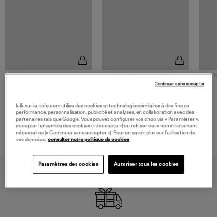
NOUVELLE COLLECTION
N
JEROME DREYFUSS
TORAL
Continuer sans accepter
Sac Bobi S Cuir Lamé
Mocassins Killian Sport
Champagne
Mousse
480,00 €
189,00 €
lulli-sur-la-toile.com utilise des cookies et technologies similaires à des fins de
performance, personnalisation, publicité et analyses, en collaboration avec des
partenaires tels que Google. Vous pouvez configurer vos choix via « Paramétrer »,
accepter l’ensemble des cookies (« J’accepte ») ou refuser ceux non strictement
nécessaires (« Continuer sans accepter »). Pour en savoir plus sur l’utilisation de
vos données,
consulter notre politique de cookies
Paramètres des cookies
Autoriser tous les cookies