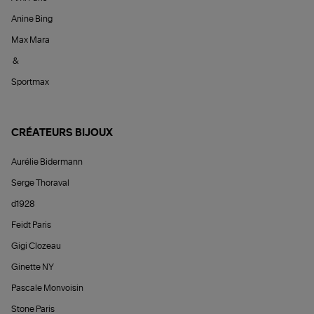
Anine Bing
Max Mara
&
Sportmax
CRÉATEURS BIJOUX
Aurélie Bidermann
Serge Thoraval
d1928
Feidt Paris
Gigi Clozeau
Ginette NY
Pascale Monvoisin
Stone Paris