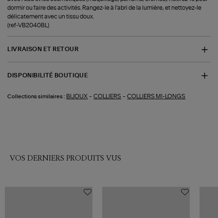
dormir ou faire des activités. Rangez-le à l'abri de la lumière, et nettoyez-le
délicatement avec un tissu doux.
(ref-VB2040BL)
LIVRAISON ET RETOUR
DISPONIBILITÉ BOUTIQUE
-
-
BIJOUX
COLLIERS
COLLIERS MI-LONGS
Collections similaires :
VOS DERNIERS PRODUITS VUS