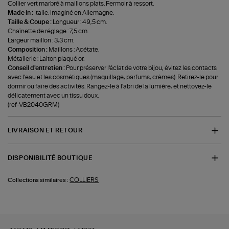
Collier vert marbré à maillons plats. Fermoir à ressort.
Made in :
Italie. Imaginé en Allemagne.
Taille & Coupe :
Longueur : 49,5 cm.
Chaînette de réglage : 7,5 cm.
Largeur maillon : 3,3 cm.
Composition :
Maillons : Acétate.
Métallerie : Laiton plaqué or.
Conseil d'entretien :
Pour préserver l'éclat de votre bijou, évitez les contacts
avec l’eau et les cosmétiques (maquillage, parfums, crèmes). Retirez-le pour
dormir ou faire des activités. Rangez-le à l'abri de la lumière, et nettoyez-le
délicatement avec un tissu doux.
(ref-VB2040GRM)
LIVRAISON ET RETOUR
DISPONIBILITÉ BOUTIQUE
COLLIERS
Collections similaires :