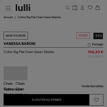
Aller au contenu principal
Accueil
Collier Big Flat Chain Green Marble
SOLDES
-30%
MADE IN EUROPE
VANESSA BARONI
Partager
Collier
Collier Big Flat Chain Green Marble
104,30 €
Big
149,00 €
Flat
Chain
Green
Marble
Guide des tailles
Taille
unique
AJOUTER AU PANIER