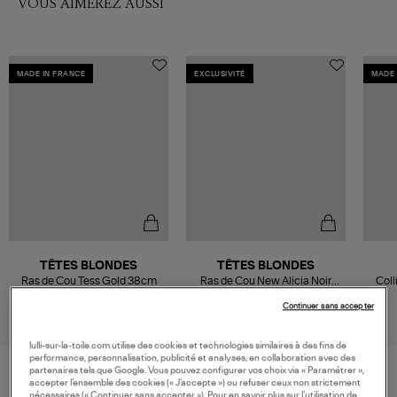
VOUS AIMEREZ AUSSI
MADE IN FRANCE
EXCLUSIVITÉ
MADE 
TÊTES BLONDES
TÊTES BLONDES
Ras de Cou Tess Gold 38cm
Ras de Cou New Alicia Noir
Coll
Mat 38cm, Exclu Lulli
192,00 €
98,00 €
Continuer sans accepter
lulli-sur-la-toile.com utilise des cookies et technologies similaires à des fins de
performance, personnalisation, publicité et analyses, en collaboration avec des
partenaires tels que Google. Vous pouvez configurer vos choix via « Paramétrer »,
accepter l’ensemble des cookies (« J’accepte ») ou refuser ceux non strictement
nécessaires (« Continuer sans accepter »). Pour en savoir plus sur l’utilisation de