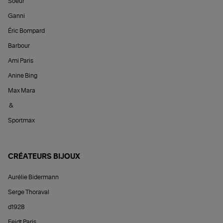
Soeur
Ganni
Éric Bompard
Barbour
Ami Paris
Anine Bing
Max Mara
&
Sportmax
CRÉATEURS BIJOUX
Aurélie Bidermann
Serge Thoraval
d1928
Feidt Paris