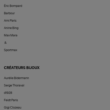
Éric Bompard
Barbour
Ami Paris
Anine Bing
Max Mara
&
Sportmax
CRÉATEURS BIJOUX
Aurélie Bidermann
Serge Thoraval
d1928
Feidt Paris
Gigi Clozeau