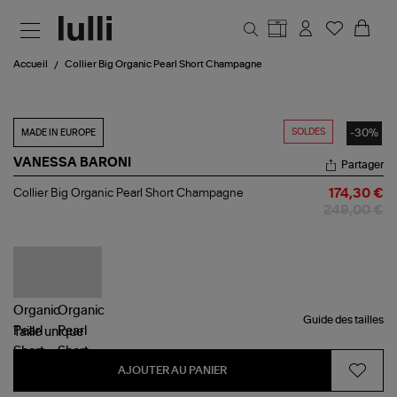
Aller au contenu principal
Accueil
Collier Big Organic Pearl Short Champagne
SOLDES
-30%
MADE IN EUROPE
VANESSA BARONI
Partager
Collier
Collier Big Organic Pearl Short Champagne
174,30 €
Big
249,00 €
Organic
Pearl
Short
Champagne
Guide des tailles
Taille
unique
AJOUTER AU PANIER