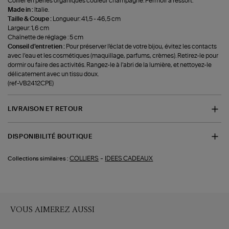
Collier en perles organiques couleur champagne. Fermoir à ressort.
Made in :
Italie.
Taille & Coupe :
Longueur: 41,5 - 46,5 cm
Largeur: 1,6 cm
Chaînette de réglage : 5 cm
Conseil d'entretien :
Pour préserver l'éclat de votre bijou, évitez les contacts
avec l’eau et les cosmétiques (maquillage, parfums, crèmes). Retirez-le pour
dormir ou faire des activités. Rangez-le à l'abri de la lumière, et nettoyez-le
délicatement avec un tissu doux.
(ref-VB2412CPE)
LIVRAISON ET RETOUR
DISPONIBILITÉ BOUTIQUE
-
COLLIERS
IDEES CADEAUX
Collections similaires :
VOUS AIMEREZ AUSSI