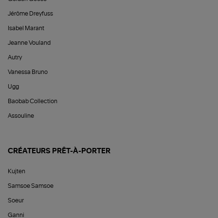
Jérôme Dreyfuss
Isabel Marant
Jeanne Vouland
Autry
Vanessa Bruno
Ugg
Baobab Collection
Assouline
CRÉATEURS PRÊT-À-PORTER
Kujten
Samsoe Samsoe
Soeur
Ganni