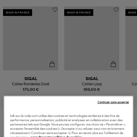
MADE IN FRANCE
MADE IN FRANCE
MADE 
SIGAL
SIGAL
Collier Rondelles Doré
Collier Loop
Col
175,00 €
169,00 €
Continuer sans accepter
lulli-sur-la-toile.com utilise des cookies et technologies similaires à des fins de
performance, personnalisation, publicité et analyses, en collaboration avec des
VOS DERNIERS PRODUITS VUS
partenaires tels que Google. Vous pouvez configurer vos choix via « Paramétrer »,
accepter l’ensemble des cookies (« J’accepte ») ou refuser ceux non strictement
nécessaires (« Continuer sans accepter »). Pour en savoir plus sur l’utilisation de