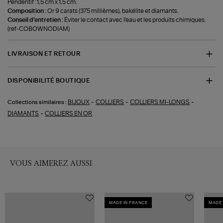
Pendentif : 1,5 cm x 1,5 cm.
Composition :
Or 9 carats (375 millièmes), bakélite et diamants.
Conseil d'entretien :
Éviter le contact avec l'eau et les produits chimiques.
(ref-COBOWNODIAM)
LIVRAISON ET RETOUR
DISPONIBILITÉ BOUTIQUE
-
-
-
BIJOUX
COLLIERS
COLLIERS MI-LONGS
Collections similaires :
-
DIAMANTS
COLLIERS EN OR
VOUS AIMEREZ AUSSI
MADE IN FRANCE
MADE 