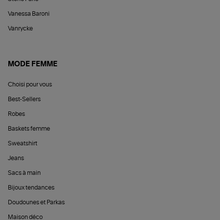
Vanessa Baroni
Vanrycke
MODE FEMME
Choisi pour vous
Best-Sellers
Robes
Baskets femme
Sweatshirt
Jeans
Sacs à main
Bijoux tendances
Doudounes et Parkas
Maison déco