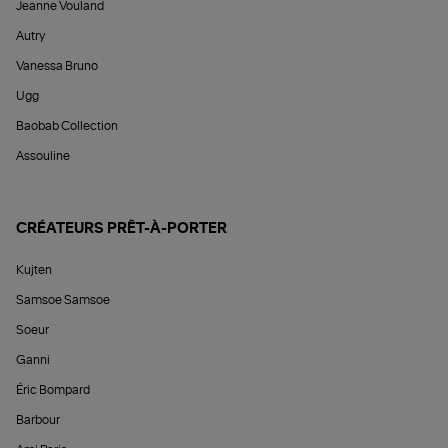
Jeanne Vouland
Autry
Vanessa Bruno
Ugg
Baobab Collection
Assouline
CRÉATEURS PRÊT-À-PORTER
Kujten
Samsoe Samsoe
Soeur
Ganni
Éric Bompard
Barbour