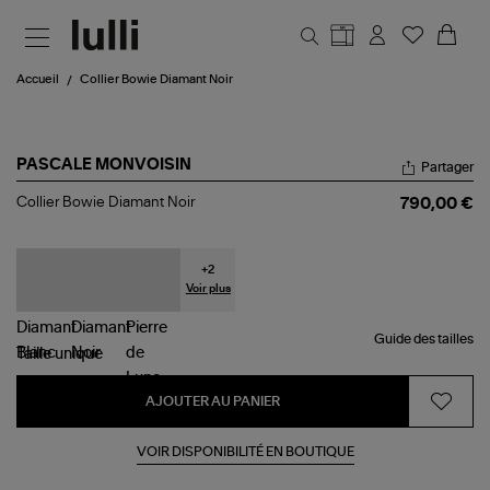
Aller au contenu principal
Accueil
Collier Bowie Diamant Noir
PASCALE MONVOISIN
Partager
Collier
Collier Bowie Diamant Noir
790,00 €
Bowie
Diamant
Noir
+
2
Voir plus
Guide des tailles
Taille
unique
AJOUTER AU PANIER
VOIR DISPONIBILITÉ EN BOUTIQUE