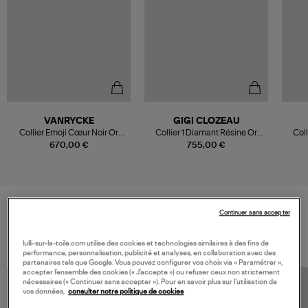
VANRYCKE
GIGI CLOZEAU
Collier Emoji Cœur Noir Or
Collier 1 Diamant Résine Or
Coll
Rose
Rose
670,00 €
755,00 €
Continuer sans accepter
VOS DERNIERS PRODUITS VUS
lulli-sur-la-toile.com utilise des cookies et technologies similaires à des fins de
performance, personnalisation, publicité et analyses, en collaboration avec des
partenaires tels que Google. Vous pouvez configurer vos choix via « Paramétrer »,
accepter l’ensemble des cookies (« J’accepte ») ou refuser ceux non strictement
nécessaires (« Continuer sans accepter »). Pour en savoir plus sur l’utilisation de
vos données,
consulter notre politique de cookies