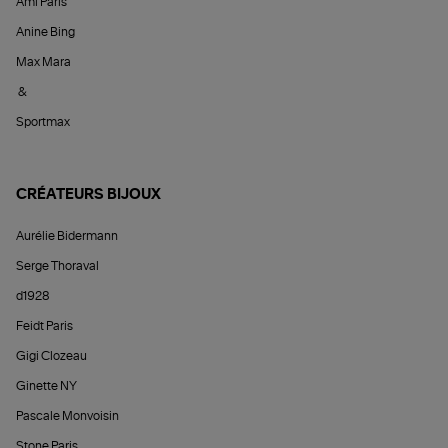
Ami Paris
Anine Bing
Max Mara
&
Sportmax
CRÉATEURS BIJOUX
Aurélie Bidermann
Serge Thoraval
d1928
Feidt Paris
Gigi Clozeau
Ginette NY
Pascale Monvoisin
Stone Paris