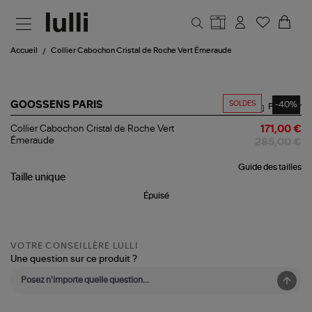
Aller au contenu principal
Accueil
Collier Cabochon Cristal de Roche Vert Émeraude
SOLDES
-40%
GOOSSENS PARIS
Partager
Collier
Collier Cabochon Cristal de Roche Vert
171,00 €
Cabochon
Émeraude
285,00 €
Cristal
de
Guide des tailles
Roche
Taille
unique
Vert
Émeraude
Épuisé
VOTRE CONSEILLÈRE LULLI
Une question sur ce produit ?