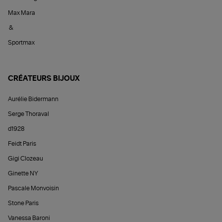
Max Mara
&
Sportmax
CRÉATEURS BIJOUX
Aurélie Bidermann
Serge Thoraval
d1928
Feidt Paris
Gigi Clozeau
Ginette NY
Pascale Monvoisin
Stone Paris
Vanessa Baroni