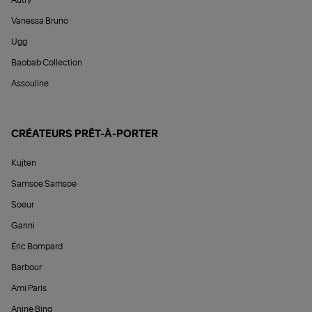
Autry
Vanessa Bruno
Ugg
Baobab Collection
Assouline
CRÉATEURS PRÊT-À-PORTER
Kujten
Samsoe Samsoe
Soeur
Ganni
Éric Bompard
Barbour
Ami Paris
Anine Bing