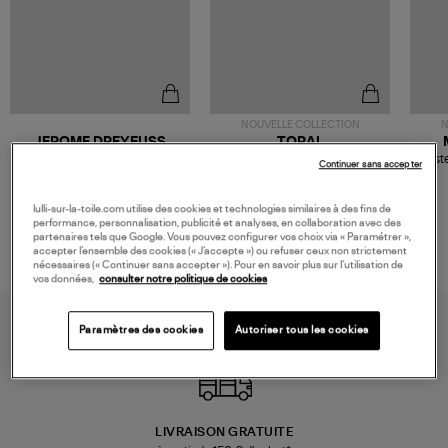
NOUVELLE COLLECTION
N
JEROME DREYFUSS
TORAL
Sac Bobi S Cuir Lamé
Mocassins Killian Sport
Veste
Continuer sans accepter
Champagne
Mousse
480,00 €
189,00 €
lulli-sur-la-toile.com utilise des cookies et technologies similaires à des fins de
performance, personnalisation, publicité et analyses, en collaboration avec des
partenaires tels que Google. Vous pouvez configurer vos choix via « Paramétrer »,
accepter l’ensemble des cookies (« J’accepte ») ou refuser ceux non strictement
nécessaires (« Continuer sans accepter »). Pour en savoir plus sur l’utilisation de
vos données,
consulter notre politique de cookies
Paramètres des cookies
Autoriser tous les cookies
LIVRAISON GRATUITE