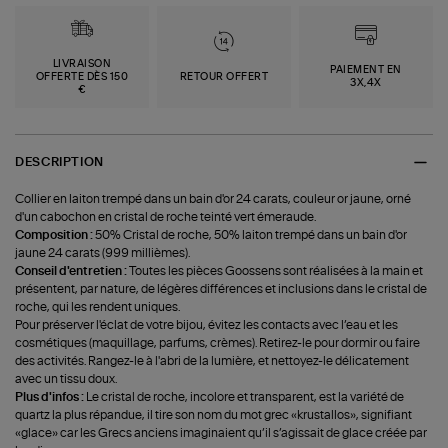
LIVRAISON
PAIEMENT EN
OFFERTE DÈS 150
RETOUR OFFERT
3X,4X
€
DESCRIPTION
Collier en laiton trempé dans un bain d'or 24 carats, couleur or jaune, orné
d'un cabochon en cristal de roche teinté vert émeraude.
Composition :
50% Cristal de roche, 50% laiton trempé dans un bain d'or
jaune 24 carats (999 millièmes).
Conseil d'entretien :
Toutes les pièces Goossens sont réalisées à la main et
présentent, par nature, de légères différences et inclusions dans le cristal de
roche, qui les rendent uniques.
Pour préserver l'éclat de votre bijou, évitez les contacts avec l’eau et les
cosmétiques (maquillage, parfums, crèmes). Retirez-le pour dormir ou faire
des activités. Rangez-le à l'abri de la lumière, et nettoyez-le délicatement
avec un tissu doux.
Plus d'infos :
Le cristal de roche, incolore et transparent, est la variété de
quartz la plus répandue, il tire son nom du mot grec «krustallos», signifiant
«glace» car les Grecs anciens imaginaient qu’il s’agissait de glace créée par