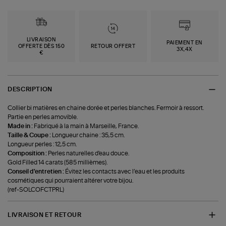
LIVRAISON
PAIEMENT EN
OFFERTE DÈS 150
RETOUR OFFERT
3X,4X
€
DESCRIPTION
Collier bi matières en chaine dorée et perles blanches. Fermoir à ressort.
Partie en perles amovible.
Made in :
Fabriqué à la main à Marseille, France.
Taille & Coupe :
Longueur chaine : 35,5 cm.
Longueur perles : 12,5 cm.
Composition :
Perles naturelles d'eau douce.
Gold Filled 14 carats (585 millièmes).
Conseil d'entretien :
Évitez les contacts avec l’eau et les produits
cosmétiques qui pourraient altérer votre bijou.
(ref-SOLCOFCTPRL)
LIVRAISON ET RETOUR