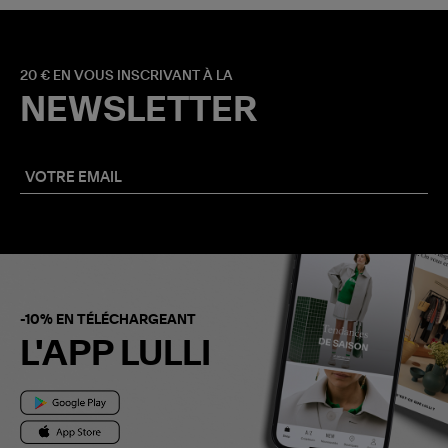
20 € EN VOUS INSCRIVANT À LA
NEWSLETTER
-10% EN TÉLÉCHARGEANT
L'APP LULLI