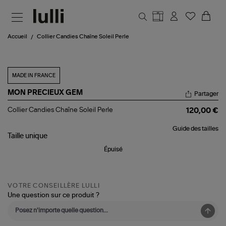
Aller au contenu principal
Accueil
Collier Candies Chaîne Soleil Perle
MADE IN FRANCE
MON PRECIEUX GEM
Partager
Collier
Collier Candies Chaîne Soleil Perle
120,00 €
Candies
Chaîne
Guide des tailles
Soleil
Taille
unique
Perle
Épuisé
VOTRE CONSEILLÈRE LULLI
Une question sur ce produit ?