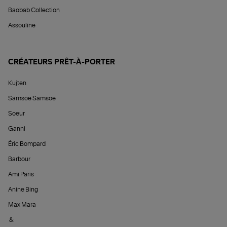
Baobab Collection
Assouline
CRÉATEURS PRÊT-À-PORTER
Kujten
Samsoe Samsoe
Soeur
Ganni
Éric Bompard
Barbour
Ami Paris
Anine Bing
Max Mara
&