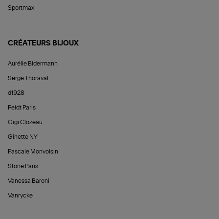
Sportmax
CRÉATEURS BIJOUX
Aurélie Bidermann
Serge Thoraval
d1928
Feidt Paris
Gigi Clozeau
Ginette NY
Pascale Monvoisin
Stone Paris
Vanessa Baroni
Vanrycke