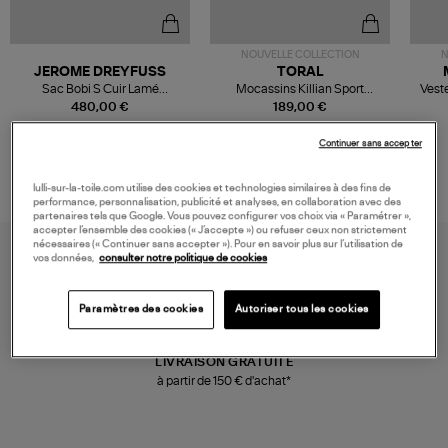
NOUVELLE COLLECTION
N
JEROME DREYFUSS
TORAL
Sac Bobi S Cuir Lamé
Mocassins Killian Sport
Veste
Champagne
Mousse
480,00 €
189,00 €
Continuer sans accepter
lulli-sur-la-toile.com utilise des cookies et technologies similaires à des fins de
performance, personnalisation, publicité et analyses, en collaboration avec des
partenaires tels que Google. Vous pouvez configurer vos choix via « Paramétrer »,
accepter l’ensemble des cookies (« J’accepte ») ou refuser ceux non strictement
nécessaires (« Continuer sans accepter »). Pour en savoir plus sur l’utilisation de
vos données,
consulter notre politique de cookies
Paramètres des cookies
Autoriser tous les cookies
LIVRAISON GRATUITE
à partir de 150 € d'achat*