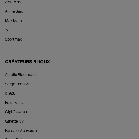
Ami Paris
Anine Bing
Max Mara
&
Sportmax
CRÉATEURS BIJOUX
Aurélie Bidermann
Serge Thoraval
d1928
Feidt Paris
Gigi Clozeau
Ginette NY
Pascale Monvoisin