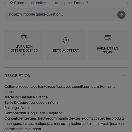
Comment ce collier est-il fabriqué en France ?
LIVRAISON
PAIEMENT EN
OFFERTE DÈS 150
RETOUR OFFERT
3X,4X
€
DESCRIPTION
Collier en coquillage teinté rose fluo, avec coquillage nacré. Fermoir à
ressort.
Made in :
Marseille, France.
Taille & Coupe :
Longueur : 38 cm.
Rallonge : 3 cm.
Composition :
Coquillage. Plaqué or.
Conseil d'entretien :
Il est recommandé d'éviter le contact avec les produits
ménagers, les cosmétiques, la mer ou la piscine et de retirez vos bijoux pour
dormir ou faire du sport.