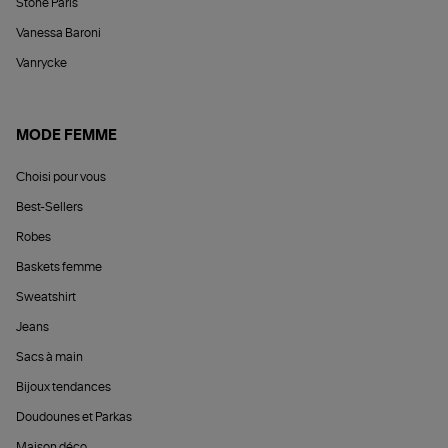
Stone Paris
Vanessa Baroni
Vanrycke
MODE FEMME
Choisi pour vous
Best-Sellers
Robes
Baskets femme
Sweatshirt
Jeans
Sacs à main
Bijoux tendances
Doudounes et Parkas
Maison déco