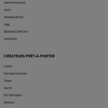
Jeanne Vouland
Autry
Vanessa Bruno
Ugg
Baobab Collection
Assouline
CRÉATEURS PRÊT-À-PORTER
Kujten
Samsoe Samsoe
Soeur
Ganni
Éric Bompard
Barbour