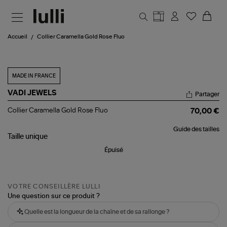
Aller au contenu principal
Accueil
Collier Caramella Gold Rose Fluo
MADE IN FRANCE
VADI JEWELS
Partager
Collier
Collier Caramella Gold Rose Fluo
70,00 €
Caramella
Gold
Guide des tailles
Rose
Taille
unique
Fluo
Épuisé
VOTRE CONSEILLÈRE LULLI
Une question sur ce produit ?
Quelle est la longueur de la chaîne et de sa rallonge ?