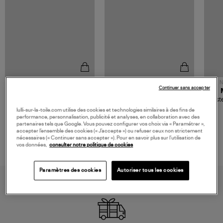
NOUVELLE COLLECTION
N
Continuer sans accepter
JEROME DREYFUSS
TORAL
Sac Bobi S Cuir Lamé
Mocassins Killian Sport
Veste
Champagne
Mousse
480,00 €
189,00 €
lulli-sur-la-toile.com utilise des cookies et technologies similaires à des fins de
performance, personnalisation, publicité et analyses, en collaboration avec des
partenaires tels que Google. Vous pouvez configurer vos choix via « Paramétrer »,
accepter l’ensemble des cookies (« J’accepte ») ou refuser ceux non strictement
nécessaires (« Continuer sans accepter »). Pour en savoir plus sur l’utilisation de
vos données,
consulter notre politique de cookies
Paramètres des cookies
Autoriser tous les cookies