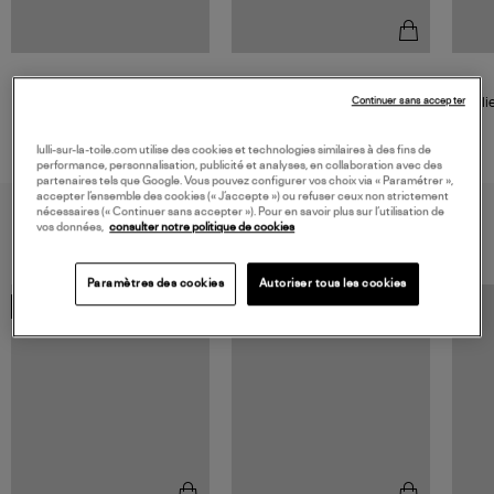
GIGI CLOZEAU
Pendentif Madone GM Or
Colli
Continuer sans accepter
270,00 €
lulli-sur-la-toile.com utilise des cookies et technologies similaires à des fins de
performance, personnalisation, publicité et analyses, en collaboration avec des
partenaires tels que Google. Vous pouvez configurer vos choix via « Paramétrer »,
accepter l’ensemble des cookies (« J’accepte ») ou refuser ceux non strictement
nécessaires (« Continuer sans accepter »). Pour en savoir plus sur l’utilisation de
VOUS AIMEREZ AUSSI
vos données,
consulter notre politique de cookies
Paramètres des cookies
Autoriser tous les cookies
MADE IN FRANCE