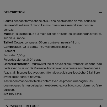
DESCRIPTION
Sautoir pendant forme chapelet, sur chaîne en or orné de mini perles de
résine et d'un diamant blanc. Fermoir classique à ressort avec contre-
anneau.
Made in :
Bijou fabriqué à la main par des artisans joailliers dans un atelier du
sud de la France.
Taille & Coupe :
Longueur : 50 cm, contre-anneau à 48 cm.
Composition :
Or 18 carats (750 millièmes) et résine.
Diamant.
Poids d'or : 1,50 g.
Poids des pierres : 0,04 carat.
Conseil d'entretien :
Pour raviver l'éclat de vos bijoux, trempez-les dans l'eau
tiède avec du savon de Marseille, frottez avec une brosse souple et rincez à
l'eau clair. Essuyez-les avec un chiffon doux et laissez-les sécher à l'air libre
avant de les porter à nouveau.
Il est recommandé d'éviter le contact avec les produits ménagers, les
cosmétiques, la mer ou la piscine et de retirez vos bijoux pour dormir ou faire
du sport.
(ref-B1MI020)
LIVRAISON ET RETOUR