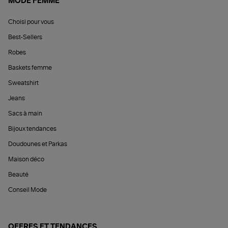
MODE FEMME
Choisi pour vous
Best-Sellers
Robes
Baskets femme
Sweatshirt
Jeans
Sacs à main
Bijoux tendances
Doudounes et Parkas
Maison déco
Beauté
Conseil Mode
OFFRES ET TENDANCES