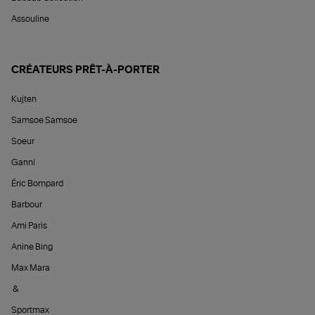
Assouline
CRÉATEURS PRÊT-À-PORTER
Kujten
Samsoe Samsoe
Soeur
Ganni
Éric Bompard
Barbour
Ami Paris
Anine Bing
Max Mara
&
Sportmax