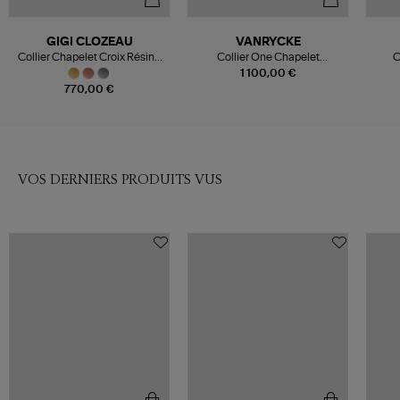
GIGI CLOZEAU
VANRYCKE
Collier Chapelet Croix Résine
Collier One Chapelet
C
Or
Diamants Or Rose
1 100,00 €
770,00 €
VOS DERNIERS PRODUITS VUS