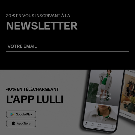
20 € EN VOUS INSCRIVANT À LA
NEWSLETTER
-10% EN TÉLÉCHARGEANT
L'APP LULLI