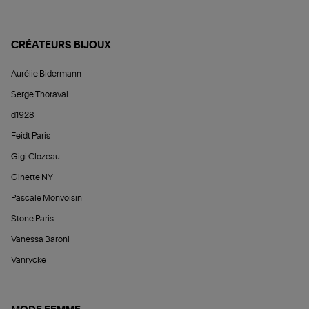
CRÉATEURS BIJOUX
Aurélie Bidermann
Serge Thoraval
d1928
Feidt Paris
Gigi Clozeau
Ginette NY
Pascale Monvoisin
Stone Paris
Vanessa Baroni
Vanrycke