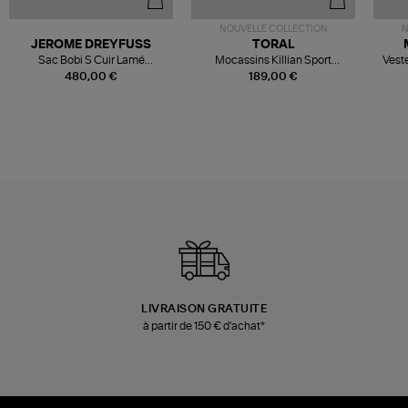
NOUVELLE COLLECTION
N
JEROME DREYFUSS
TORAL
Sac Bobi S Cuir Lamé
Mocassins Killian Sport
Veste
Champagne
Mousse
480,00 €
189,00 €
LIVRAISON GRATUITE
à partir de 150 € d'achat*