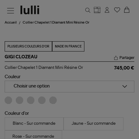
Aller au contenu principal
Accueil
Collier Chapelet 1 Diamant Mini Résine Or
PLUSIEURS COULEURS D'OR
MADE IN FRANCE
GIGI CLOZEAU
Partager
Collier
Collier Chapelet 1 Diamant Mini Résine Or
745,00 €
Chapelet
1
Couleur
Diamant
Mini
Choisir une option
Résine
Or
Couleur d'or
Blanc - Sur commande
Jaune - Sur commande
Rose - Sur commande