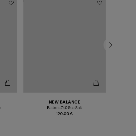
NEW BALANCE
e
Baskets 740 Sea Salt
Veste
120,00 €