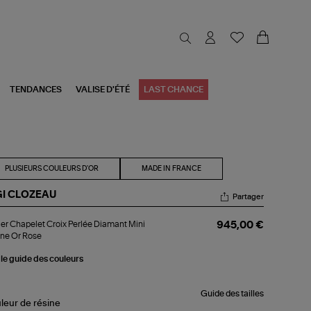
TENDANCES
VALISE D'ÉTÉ
LAST CHANCE
PLUSIEURS COULEURS D'OR
MADE IN FRANCE
GI CLOZEAU
Partager
lier
ier Chapelet Croix Perlée Diamant Mini
945,00 €
pelet
ne Or Rose
ix
lée
 le guide des couleurs
amant
i
sine
Guide des tailles
leur de résine
se