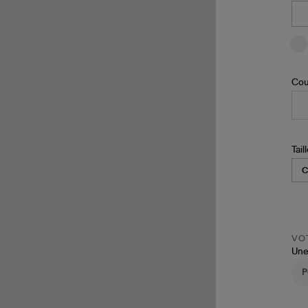
Cou
Tail
VOT
Une