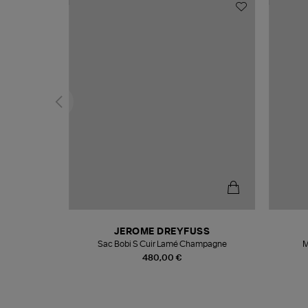
N
JEROME DREYFUSS
te
Sac Bobi S Cuir Lamé Champagne
M
480,00 €