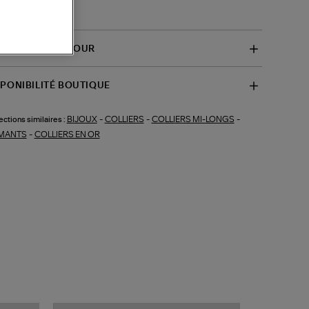
 du sport.
-B1CP002RDI)
VRAISON ET RETOUR
SPONIBILITÉ BOUTIQUE
BIJOUX
-
COLLIERS
-
COLLIERS MI-LONGS
-
ections similaires :
MANTS
-
COLLIERS EN OR