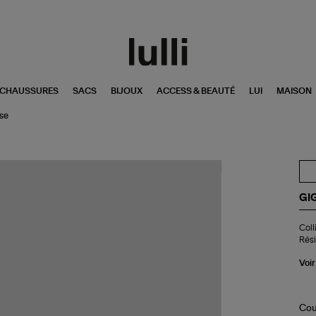
CHAUSSURES
SACS
BIJOUX
ACCESS & BEAUTÉ
LUI
MAISON
ose
GI
Col
Coll
Cha
Rési
Cro
Per
Voir
Di
Min
Ré
Or
Cou
Ro