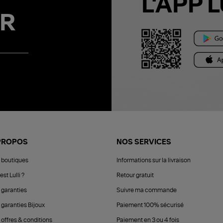
L'APP L
R
PROPOS
NOS SERVICES
 boutiques
Informations sur la livraison
est Lulli ?
Retour gratuit
 garanties
Suivre ma commande
 garanties Bijoux
Paiement 100% sécurisé
 offres & conditions
Paiement en 3 ou 4 fois