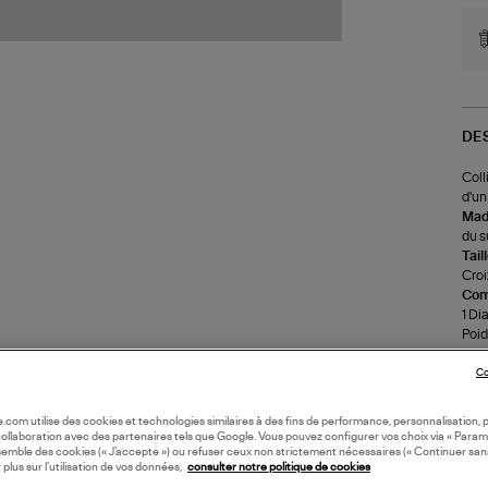
DE
Coll
d'un
Made
du s
Tail
Croix
Com
1 Di
Poids
Poid
Cons
Co
l'ea
rinc
oile.com utilise des cookies et technologies similaires à des fins de performance, personnalisation, p
l'ai
collaboration avec des partenaires tels que Google. Vous pouvez configurer vos choix via « Param
Il e
semble des cookies (« J’accepte ») ou refuser ceux non strictement nécessaires (« Continuer san
 plus sur l’utilisation de vos données,
consulter notre politique de cookies
cosm