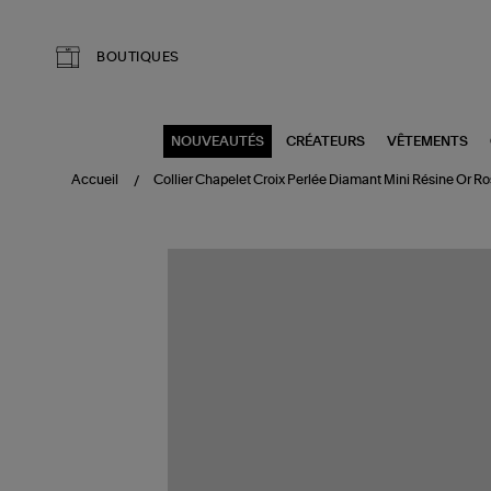
Aller au contenu principal
BOUTIQUES
NOUVEAUTÉS
CRÉATEURS
VÊTEMENTS
Accueil
Collier Chapelet Croix Perlée Diamant Mini Résine Or R