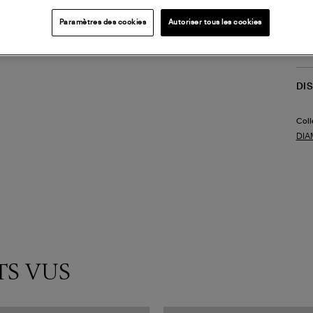
faire
(ref
Paramètres des cookies
Autoriser tous les cookies
LI
DI
Coll
DIA
TS VUS