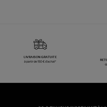
LIVRAISON GRATUITE
RET
à partir de 150 € d'achat*
d