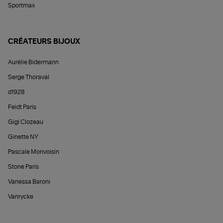
Sportmax
CRÉATEURS BIJOUX
Aurélie Bidermann
Serge Thoraval
d1928
Feidt Paris
Gigi Clozeau
Ginette NY
Pascale Monvoisin
Stone Paris
Vanessa Baroni
Vanrycke