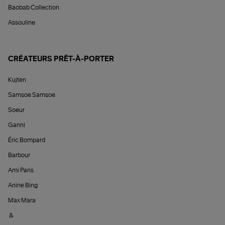
Baobab Collection
Assouline
CRÉATEURS PRÊT-À-PORTER
Kujten
Samsoe Samsoe
Soeur
Ganni
Éric Bompard
Barbour
Ami Paris
Anine Bing
Max Mara
&