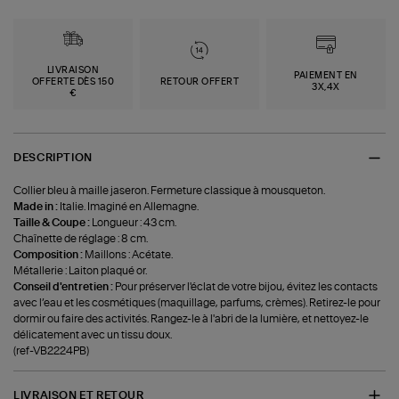
LIVRAISON
PAIEMENT EN
OFFERTE DÈS 150
RETOUR OFFERT
3X,4X
€
DESCRIPTION
Collier bleu à maille jaseron. Fermeture classique à mousqueton.
Made in :
Italie. Imaginé en Allemagne.
Taille & Coupe :
Longueur : 43 cm.
Chaînette de réglage : 8 cm.
Composition :
Maillons : Acétate.
Métallerie : Laiton plaqué or.
Conseil d'entretien :
Pour préserver l'éclat de votre bijou, évitez les contacts
avec l’eau et les cosmétiques (maquillage, parfums, crèmes). Retirez-le pour
dormir ou faire des activités. Rangez-le à l'abri de la lumière, et nettoyez-le
délicatement avec un tissu doux.
(ref-VB2224PB)
LIVRAISON ET RETOUR