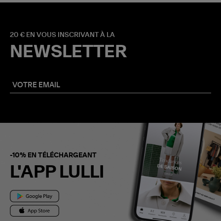
20 € EN VOUS INSCRIVANT À LA
NEWSLETTER
-10% EN TÉLÉCHARGEANT
L'APP LULLI