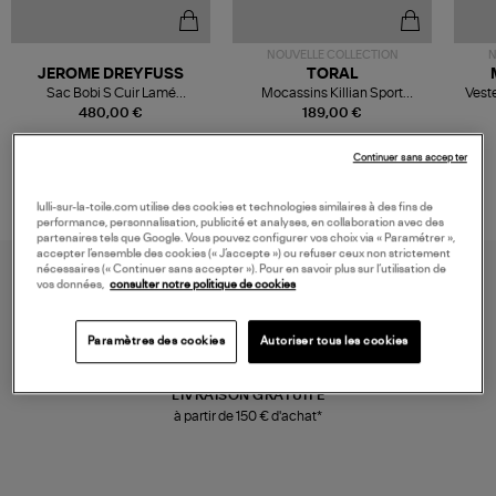
NOUVELLE COLLECTION
N
JEROME DREYFUSS
TORAL
Sac Bobi S Cuir Lamé
Mocassins Killian Sport
Veste
Champagne
Mousse
480,00 €
189,00 €
Continuer sans accepter
lulli-sur-la-toile.com utilise des cookies et technologies similaires à des fins de
performance, personnalisation, publicité et analyses, en collaboration avec des
partenaires tels que Google. Vous pouvez configurer vos choix via « Paramétrer »,
accepter l’ensemble des cookies (« J’accepte ») ou refuser ceux non strictement
nécessaires (« Continuer sans accepter »). Pour en savoir plus sur l’utilisation de
vos données,
consulter notre politique de cookies
Paramètres des cookies
Autoriser tous les cookies
LIVRAISON GRATUITE
à partir de 150 € d'achat*