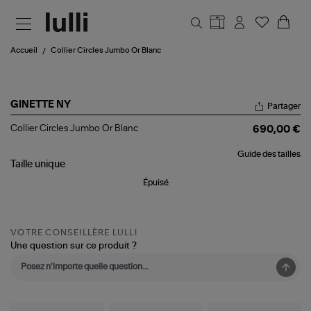
Aller au contenu principal
Accueil
Collier Circles Jumbo Or Blanc
GINETTE NY
Partager
Collier
Collier Circles Jumbo Or Blanc
690,00 €
Circles
Jumbo
Guide des tailles
Or
Taille
unique
Blanc
Épuisé
VOTRE CONSEILLÈRE LULLI
Une question sur ce produit ?