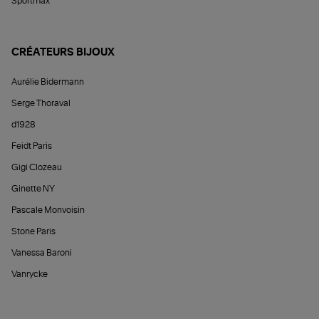
Sportmax
CRÉATEURS BIJOUX
Aurélie Bidermann
Serge Thoraval
d1928
Feidt Paris
Gigi Clozeau
Ginette NY
Pascale Monvoisin
Stone Paris
Vanessa Baroni
Vanrycke