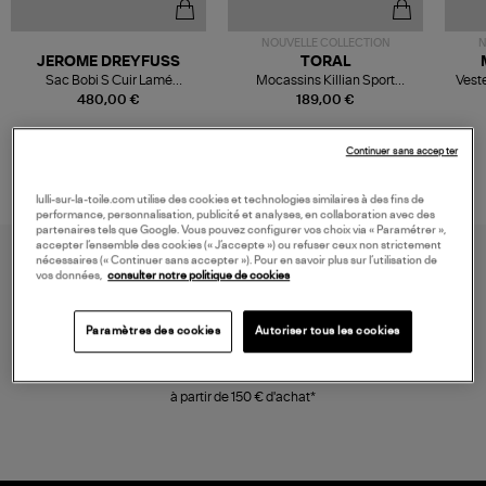
NOUVELLE COLLECTION
N
JEROME DREYFUSS
TORAL
Sac Bobi S Cuir Lamé
Mocassins Killian Sport
Veste
Champagne
Mousse
480,00 €
189,00 €
Continuer sans accepter
lulli-sur-la-toile.com utilise des cookies et technologies similaires à des fins de
performance, personnalisation, publicité et analyses, en collaboration avec des
partenaires tels que Google. Vous pouvez configurer vos choix via « Paramétrer »,
accepter l’ensemble des cookies (« J’accepte ») ou refuser ceux non strictement
nécessaires (« Continuer sans accepter »). Pour en savoir plus sur l’utilisation de
vos données,
consulter notre politique de cookies
Paramètres des cookies
Autoriser tous les cookies
LIVRAISON GRATUITE
à partir de 150 € d'achat*