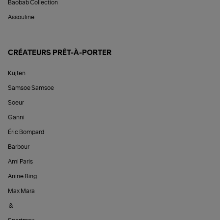
Baobab Collection
Assouline
CRÉATEURS PRÊT-À-PORTER
Kujten
Samsoe Samsoe
Soeur
Ganni
Éric Bompard
Barbour
Ami Paris
Anine Bing
Max Mara
&