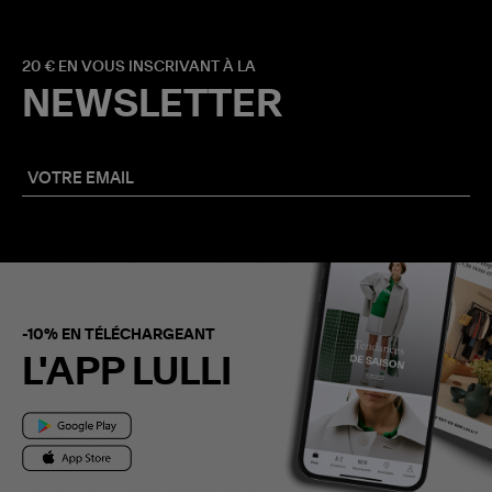
20 € EN VOUS INSCRIVANT À LA
NEWSLETTER
-10% EN TÉLÉCHARGEANT
L'APP LULLI