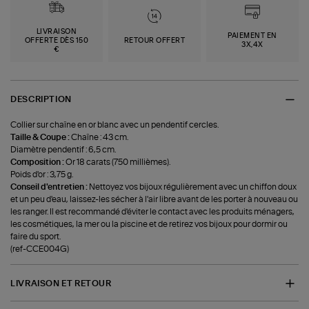
LIVRAISON
PAIEMENT EN
OFFERTE DÈS 150
RETOUR OFFERT
3X,4X
€
DESCRIPTION
Collier sur chaîne en or blanc avec un pendentif cercles.
Taille & Coupe :
Chaîne : 43 cm.
Diamètre pendentif : 6,5 cm.
Composition :
Or 18 carats (750 millièmes).
Poids d'or : 3,75 g.
Conseil d'entretien :
Nettoyez vos bijoux régulièrement avec un chiffon doux
et un peu d'eau, laissez-les sécher à l'air libre avant de les porter à nouveau ou
les ranger. Il est recommandé d'éviter le contact avec les produits ménagers,
les cosmétiques, la mer ou la piscine et de retirez vos bijoux pour dormir ou
faire du sport.
(ref-CCE004G)
LIVRAISON ET RETOUR