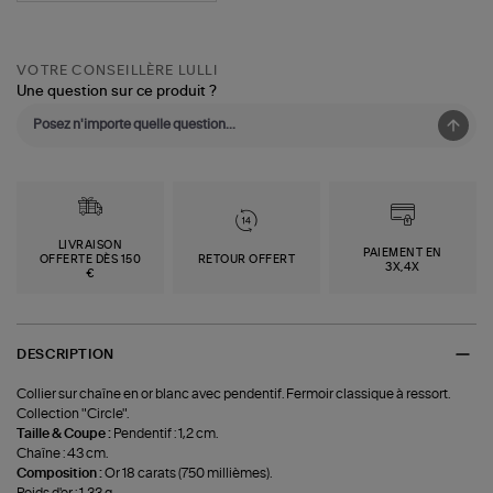
VOTRE CONSEILLÈRE LULLI
Une question sur ce produit ?
LIVRAISON
PAIEMENT EN
OFFERTE DÈS 150
RETOUR OFFERT
3X,4X
€
DESCRIPTION
Collier sur chaîne en or blanc avec pendentif. Fermoir classique à ressort.
Collection "Circle".
Taille & Coupe :
Pendentif : 1,2 cm.
Chaîne : 43 cm.
Composition :
Or 18 carats (750 millièmes).