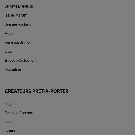
Jérôme Dreyfuss
Isabel Marant
Jeanne Vouland
Autry
Vanessa Bruno
Ugg
Baobab Collection
Assouline
CRÉATEURS PRÊT-À-PORTER
Kujten
Samsoe Samsoe
Soeur
Ganni