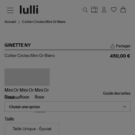
Aller au contenu principal
Accueil
Collier Circles Mini Or Blanc
GINETTE NY
Partager
Collier
Collier Circles Mini Or Blanc
450,00 €
Circles
Mini
Or
Blanc
Guide des tailles
Couleur
Taille
Taille Unique - Épuisé