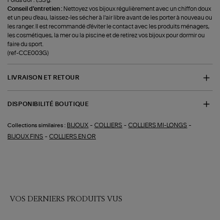
Poids d'or : 1,33 g.
Conseil d'entretien :
Nettoyez vos bijoux régulièrement avec un chiffon doux
et un peu d'eau, laissez-les sécher à l'air libre avant de les porter à nouveau ou
les ranger. Il est recommandé d'éviter le contact avec les produits ménagers,
les cosmétiques, la mer ou la piscine et de retirez vos bijoux pour dormir ou
faire du sport.
(ref-CCE003G)
LIVRAISON ET RETOUR
DISPONIBILITÉ BOUTIQUE
-
-
-
BIJOUX
COLLIERS
COLLIERS MI-LONGS
Collections similaires :
-
BIJOUX FINS
COLLIERS EN OR
VOS DERNIERS PRODUITS VUS