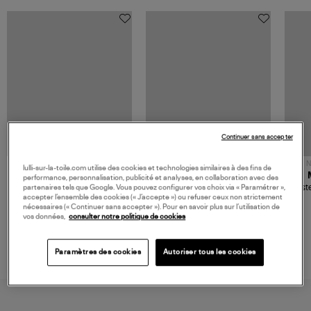
Continuer sans accepter
NOUVELLE COLLECTION
N
lulli-sur-la-toile.com utilise des cookies et technologies similaires à des fins de
JEROME DREYFUSS
TORAL
performance, personnalisation, publicité et analyses, en collaboration avec des
Sac Bobi S Cuir Lamé
Mocassins Killian Sport
Veste
partenaires tels que Google. Vous pouvez configurer vos choix via « Paramétrer »,
Champagne
Mousse
accepter l’ensemble des cookies (« J’accepte ») ou refuser ceux non strictement
480,00 €
189,00 €
nécessaires (« Continuer sans accepter »). Pour en savoir plus sur l’utilisation de
vos données,
consulter notre politique de cookies
Paramètres des cookies
Autoriser tous les cookies