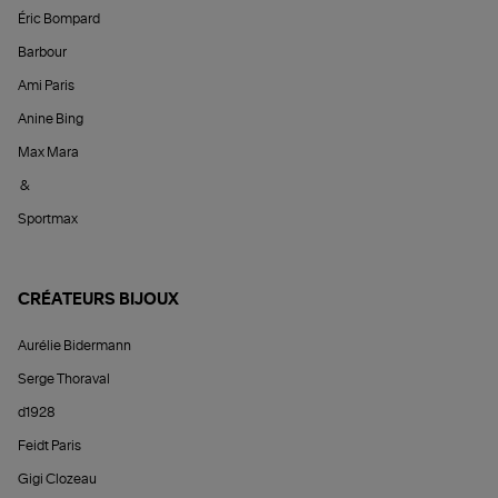
Éric Bompard
Barbour
Ami Paris
Anine Bing
Max Mara
&
Sportmax
CRÉATEURS BIJOUX
Aurélie Bidermann
Serge Thoraval
d1928
Feidt Paris
Gigi Clozeau