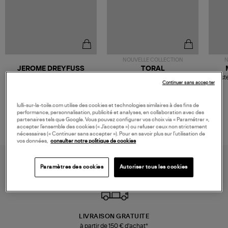
NOUVELLE COLLECTION
N
JEROME DREYFUSS
TORAL
Sac Bobi S Cuir Lamé
Mocassins Killian Sport
Veste
Continuer sans accepter
Champagne
Mousse
480,00 €
189,00 €
lulli-sur-la-toile.com utilise des cookies et technologies similaires à des fins de
performance, personnalisation, publicité et analyses, en collaboration avec des
partenaires tels que Google. Vous pouvez configurer vos choix via « Paramétrer »,
accepter l’ensemble des cookies (« J’accepte ») ou refuser ceux non strictement
nécessaires (« Continuer sans accepter »). Pour en savoir plus sur l’utilisation de
vos données,
consulter notre politique de cookies
Paramètres des cookies
Autoriser tous les cookies
LIVRAISON GRATUITE
à partir de 150 € d'achat*