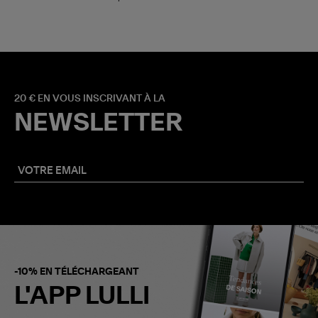
20 € EN VOUS INSCRIVANT À LA
NEWSLETTER
-10% EN TÉLÉCHARGEANT
L'APP LULLI