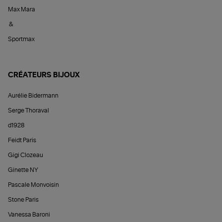
Max Mara
&
Sportmax
CRÉATEURS BIJOUX
Aurélie Bidermann
Serge Thoraval
d1928
Feidt Paris
Gigi Clozeau
Ginette NY
Pascale Monvoisin
Stone Paris
Vanessa Baroni