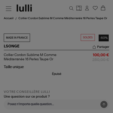
Aller au contenu principal
Accueil
Collier Cordon Sublime M Comme Méditerranée 16 Perles Taupe Or
SOLDES
-60%
MADE IN FRANCE
LSONGE
Partager
Collier
Collier Cordon Sublime M Comme
100,00 €
Cordon
Méditerranée 16 Perles Taupe Or
250,00 €
Sublime
M
Taille
unique
Comme
Épuisé
Méditerranée
16
Perles
Taupe
Or
VOTRE CONSEILLÈRE LULLI
Une question sur ce produit ?