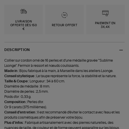
LIVRAISON
PAIEMENT EN
OFFERTE DÈS 150
RETOUR OFFERT
3X,4X
€
DESCRIPTION
Collier sur cordon orné de 16 perles et d'une médaille gravée "Sublime
Lsonge". Fermoir à ressort et nœuds coulissants.
Made in :
Bijou fabriqué à la main, à Marseille dans les ateliers Lsonge.
Conseil stylistique :
Le taupe représente la force, la stabilité et la nature.
Taille & Coupe :
Longueur : 34 à 60 cm.
Diamètre de médaille : 8 mm.
Diamètre de perles : 2,5 mm.
Poids d'or : 0,33 g.
Composition :
Perles d'or.
Or 9 carats (375 millièmes).
Conseil d'entretien :
Il est recommandé d'éviter le contact avec l'eau et les
produits cosmétiques afin de préserver votre bijou.
Plus d'infos :
Fabriqué artisanalement avec des pierres naturelles, des
nuances de taille, de couleur et de forme peuvent apparaître sur les bijoux.