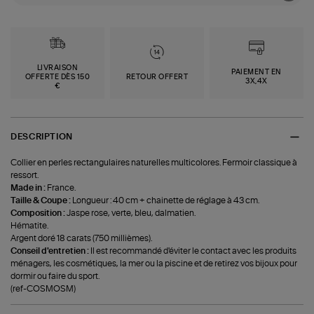
LIVRAISON
PAIEMENT EN
OFFERTE DÈS 150
RETOUR OFFERT
3X,4X
€
DESCRIPTION
Collier en perles rectangulaires naturelles multicolores. Fermoir classique à
ressort.
Made in :
France.
Taille & Coupe :
Longueur : 40 cm + chainette de réglage à 43 cm.
Composition :
Jaspe rose, verte, bleu, dalmatien.
Hématite.
Argent doré 18 carats (750 millièmes).
Conseil d'entretien :
Il est recommandé d'éviter le contact avec les produits
ménagers, les cosmétiques, la mer ou la piscine et de retirez vos bijoux pour
dormir ou faire du sport.
(ref-COSMOSM)