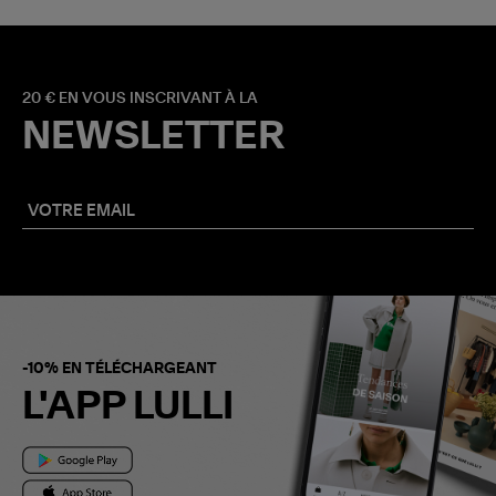
20 € EN VOUS INSCRIVANT À LA
NEWSLETTER
-10% EN TÉLÉCHARGEANT
L'APP LULLI