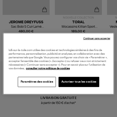
NOUVELLE COLLECTION
N
JEROME DREYFUSS
TORAL
Sac Bobi S Cuir Lamé
Mocassins Killian Sport
Veste
Champagne
Mousse
480,00 €
189,00 €
Continuer sans accepter
lulli-sur-la-toile.com utilise des cookies et technologies similaires à des fins de
performance, personnalisation, publicité et analyses, en collaboration avec des
partenaires tels que Google. Vous pouvez configurer vos choix via « Paramétrer »,
accepter l’ensemble des cookies (« J’accepte ») ou refuser ceux non strictement
nécessaires (« Continuer sans accepter »). Pour en savoir plus sur l’utilisation de
vos données,
consulter notre politique de cookies
Paramètres des cookies
Autoriser tous les cookies
LIVRAISON GRATUITE
à partir de 150 € d'achat*