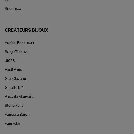
Sportmax
CRÉATEURS BIJOUX
Aurélie Bidermann
Serge Thoraval
d1928
Feidt Paris
Gigi Clozeau
Ginette NY
Pascale Monvoisin
Stone Paris
Vanessa Baroni
Vanrycke