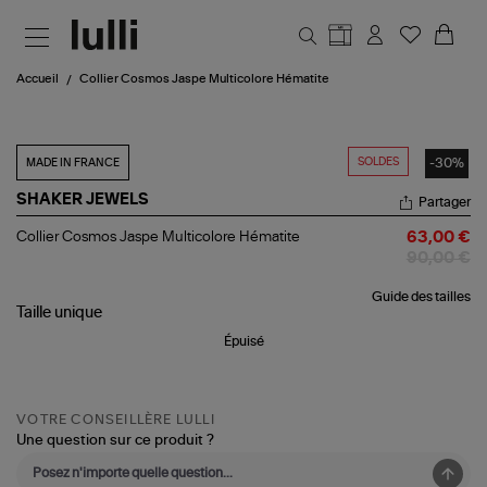
Aller au contenu principal
Accueil
Collier Cosmos Jaspe Multicolore Hématite
SOLDES
-30%
MADE IN FRANCE
SHAKER JEWELS
Partager
Collier
Collier Cosmos Jaspe Multicolore Hématite
63,00 €
Cosmos
90,00 €
Jaspe
Multicolore
Guide des tailles
Hématite
Taille
unique
Épuisé
VOTRE CONSEILLÈRE LULLI
Une question sur ce produit ?