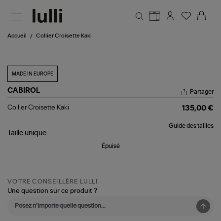
Aller au contenu principal
Accueil
Collier Croisette Kaki
MADE IN EUROPE
CABIROL
Partager
Collier
Collier Croisette Kaki
135,00 €
Croisette
Kaki
Guide des tailles
Taille
unique
Épuisé
VOTRE CONSEILLÈRE LULLI
Une question sur ce produit ?