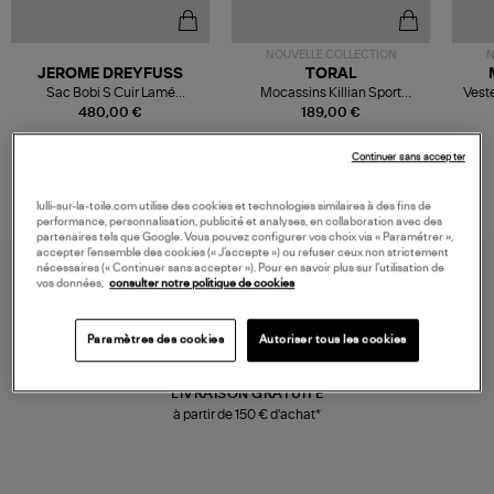
NOUVELLE COLLECTION
N
JEROME DREYFUSS
TORAL
Sac Bobi S Cuir Lamé
Mocassins Killian Sport
Veste
Champagne
Mousse
480,00 €
189,00 €
Continuer sans accepter
lulli-sur-la-toile.com utilise des cookies et technologies similaires à des fins de
performance, personnalisation, publicité et analyses, en collaboration avec des
partenaires tels que Google. Vous pouvez configurer vos choix via « Paramétrer »,
accepter l’ensemble des cookies (« J’accepte ») ou refuser ceux non strictement
nécessaires (« Continuer sans accepter »). Pour en savoir plus sur l’utilisation de
vos données,
consulter notre politique de cookies
Paramètres des cookies
Autoriser tous les cookies
LIVRAISON GRATUITE
à partir de 150 € d'achat*