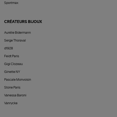
Sportmax
CRÉATEURS BIJOUX
Aurélie Bidermann
Serge Thoraval
d1928
Feidt Paris
Gigi Clozeau
Ginette NY
Pascale Monvoisin
Stone Paris
Vanessa Baroni
Vanrycke