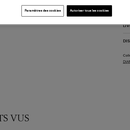
cosm
faire
Paramètres des cookies
Autoriser tous les cookies
(ref
LI
DI
Coll
DIA
TS VUS