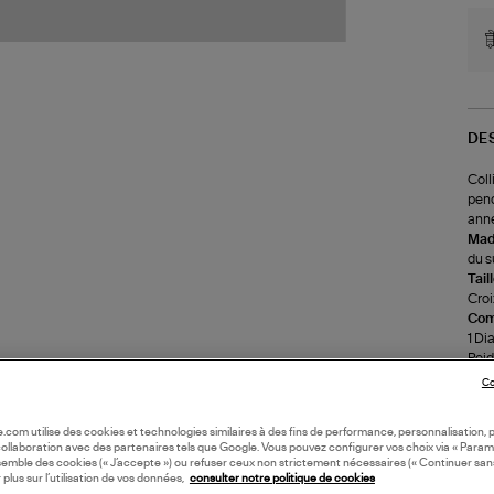
DE
Coll
pend
ann
Made
du s
Tail
Croix
Com
1 Di
Poids
Poid
Co
Cons
l'ea
oile.com utilise des cookies et technologies similaires à des fins de performance, personnalisation, p
rinc
collaboration avec des partenaires tels que Google. Vous pouvez configurer vos choix via « Param
l'ai
semble des cookies (« J’accepte ») ou refuser ceux non strictement nécessaires (« Continuer san
Il e
 plus sur l’utilisation de vos données,
consulter notre politique de cookies