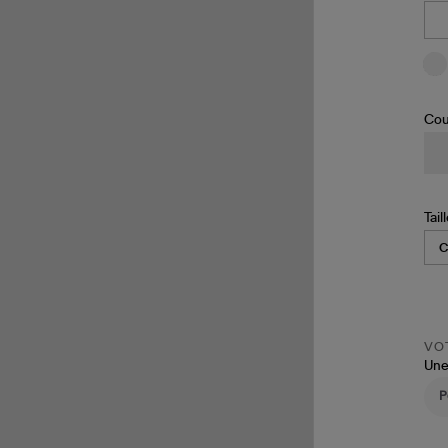
Cou
Tail
VOT
Une