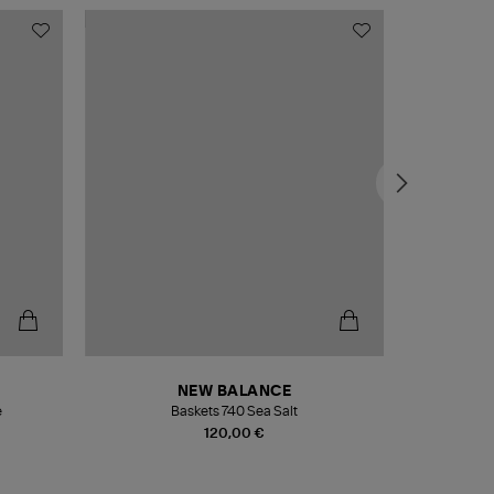
NEW BALANCE
e
Baskets 740 Sea Salt
Veste
120,00 €