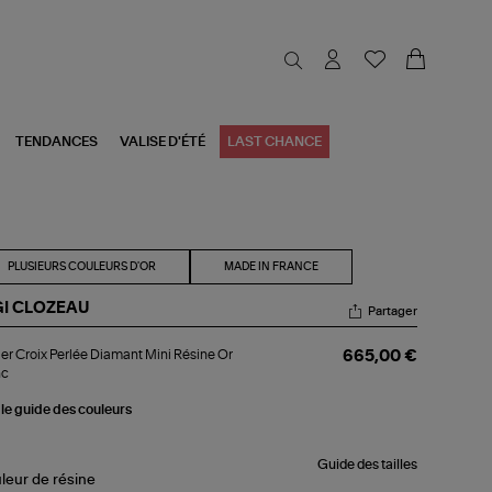
TENDANCES
VALISE D'ÉTÉ
LAST CHANCE
PLUSIEURS COULEURS D'OR
MADE IN FRANCE
GI CLOZEAU
Partager
lier
ier Croix Perlée Diamant Mini Résine Or
665,00 €
ix
nc
lée
amant
 le guide des couleurs
i
sine
nc
Guide des tailles
leur de résine