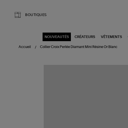
Aller au contenu principal
BOUTIQUES
NOUVEAUTÉS
CRÉATEURS
VÊTEMENTS
Accueil
Collier Croix Perlée Diamant Mini Résine Or Blanc