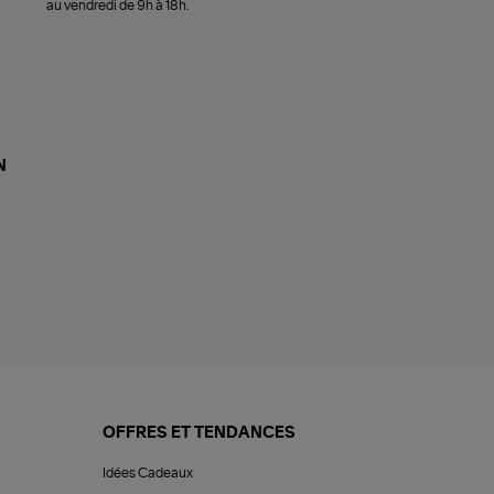
au vendredi de 9h à 18h.
N
OFFRES ET TENDANCES
Idées Cadeaux