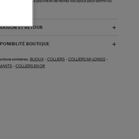
étiques, la mer ou la piscine et de retirez vos bijoux pour dormir ou
 du sport.
-B1CP001BDI)
VRAISON ET RETOUR
SPONIBILITÉ BOUTIQUE
BIJOUX
-
COLLIERS
-
COLLIERS MI-LONGS
-
ections similaires :
MANTS
-
COLLIERS EN OR