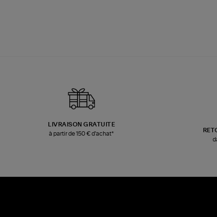
LIVRAISON GRATUITE
RET
à partir de 150 € d'achat*
d