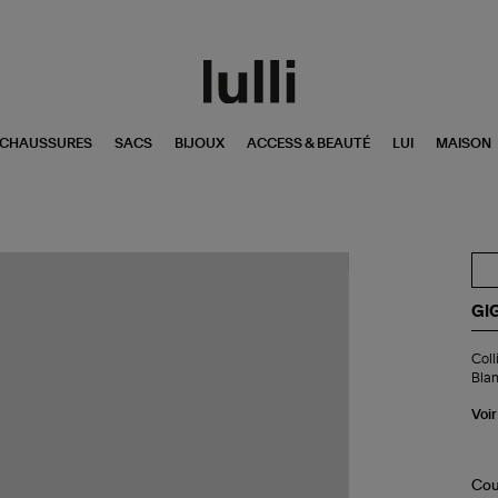
CHAUSSURES
SACS
BIJOUX
ACCESS & BEAUTÉ
LUI
MAISON
GI
Col
Coll
Cro
Bla
Per
Di
Voir
Min
Ré
Or
Bla
Cou