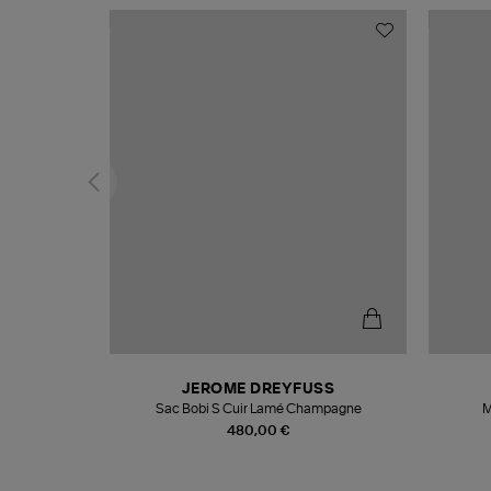
N
JEROME DREYFUSS
te
Sac Bobi S Cuir Lamé Champagne
M
480,00 €