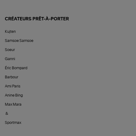
CRÉATEURS PRÊT-À-PORTER
Kujten
Samsoe Samsoe
Soeur
Ganni
Éric Bompard
Barbour
Ami Paris
Anine Bing
Max Mara
&
Sportmax