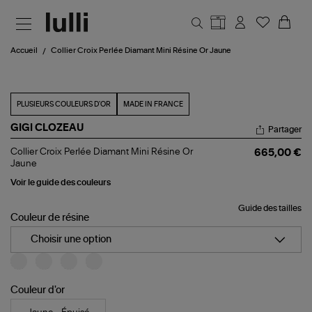
Aller au contenu principal
Accueil
Collier Croix Perlée Diamant Mini Résine Or Jaune
PLUSIEURS COULEURS D'OR
MADE IN FRANCE
GIGI CLOZEAU
Partager
Collier
Collier Croix Perlée Diamant Mini Résine Or
665,00 €
Croix
Jaune
Perlée
Diamant
Voir le guide des couleurs
Mini
Résine
Guide des tailles
Or
Couleur de résine
Jaune
Choisir une option
Couleur d'or