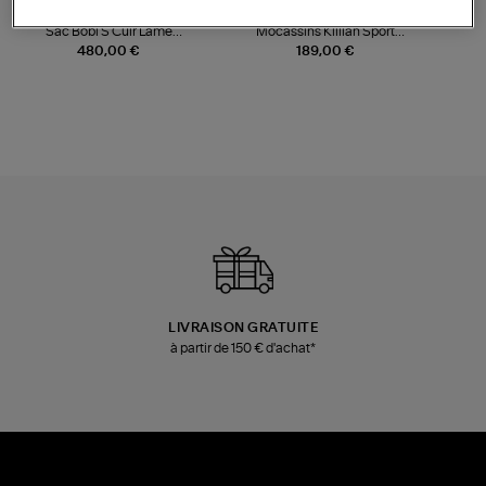
JEROME DREYFUSS
TORAL
Sac Bobi S Cuir Lamé
Mocassins Killian Sport
Champagne
Mousse
480,00 €
189,00 €
LIVRAISON GRATUITE
à partir de 150 € d'achat*