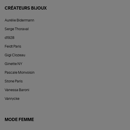
CRÉATEURS BIJOUX
Aurélie Bidermann
Serge Thoraval
d1928
Feidt Paris
Gigi Clozeau
Ginette NY
Pascale Monvoisin
Stone Paris
Vanessa Baroni
Vanrycke
MODE FEMME