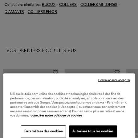
-
-
-
BIJOUX
COLLIERS
COLLIERS MI-LONGS
Collections similaires :
-
DIAMANTS
COLLIERS EN OR
VOS DERNIERS PRODUITS VUS
Continuer sans accepter
lulli-sur-la-toile.com utilise des cookies et technologies similaires à des fins de
performance, personnalisation, publicité et analyses, en collaboration avec des
partenaires tels que Google. Vous pouvez configurer vos choix via « Paramétrer »,
accepter l’ensemble des cookies (« J’accepte ») ou refuser ceux non strictement
nécessaires (« Continuer sans accepter »). Pour en savoir plus sur l’utilisation de
vos données,
consulter notre politique de cookies
Paramètres des cookies
Autoriser tous les cookies
NOUVELLE COLLECTION
N