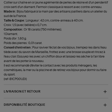
Collier sur chaîne en or jaune agrémenté de perles de résine et d'un pendentif
croix serti d'un diamant. Fermoir classique à ressort avec contre-anneau.
Made in :
Bijou fabriqué à la main par des artisans joailliers dans un atelier du
sud de la France.
Taille & Coupe :
Longueur : 42 cm, contre-anneau à 40 cm.
Croix : 1,5 (avec bélière) x 0,7 cm.
Composition :
Or 18 carats (750 millièmes).
1 Diamant.
Poids d'or : 1,60 g.
Poids des pierres : 0,01 carat.
Conseil d'entretien :
Pour raviver l'éclat de vos bijoux, trempez-les dans l'eau
tiède avec du savon de Marseille, frottez avec une brosse souple et rincez à
l'eau clair. Essuyez-les avec un chiffon doux et laissez-les sécher à l'air libre
avant de les porter à nouveau.
Il est recommandé d'éviter le contact avec les produits ménagers, les
cosmétiques, la mer ou la piscine et de retirez vos bijoux pour dormir ou faire
du sport.
(ref-B1CP001JDI)
LIVRAISON ET RETOUR
DISPONIBILITÉ BOUTIQUE