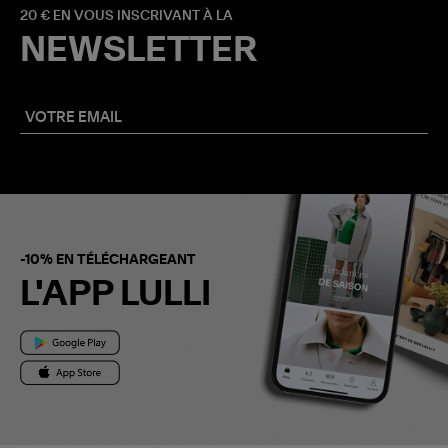
20 € EN VOUS INSCRIVANT À LA
NEWSLETTER
-10% EN TÉLÉCHARGEANT
L'APP LULLI