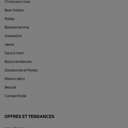
Choisi pour vous
Best-Sellers
Robes
Baskets femme
Sweatshirt
Jeans
Sacs à main
Bijoux tendances
Doudounes et Parkas
Maison déco
Beauté
Conseil Mode
OFFRES ET TENDANCES